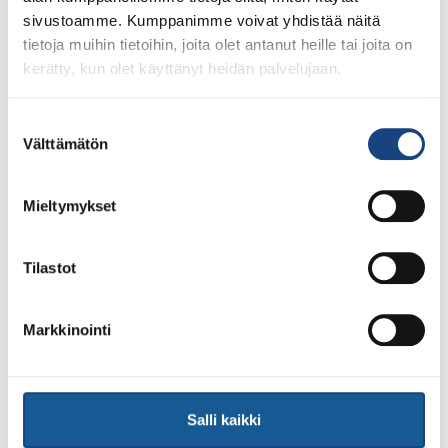
sivustoamme. Kumppanimme voivat yhdistää näitä
tietoja muihin tietoihin, joita olet antanut heille tai joita on
kerätty, kun olet käyttänyt heidän palvelujaan.
Suostumuksen
Välttämätön
valinta
Sinustako Tähtiseura?
Mieltymykset
1. Kootkaa kehittämistiimi
Tilastot
Seuraan kannattaa perustaa kehittämistiimi, jonka
tavoitteena on innostaa ja innostua sekä
varmistaa, että seura kulkee läpi polun
Markkinointi
Tähtiseuraksi. Tiimi tuo prosessiin seuran eri
toimijoiden ja toimintojen näkökulmia ja
varmistaa, että seura varmasti hyötyy prosessista.
Salli kaikki
2. Liittykää Suomisportin Tähtiseura-