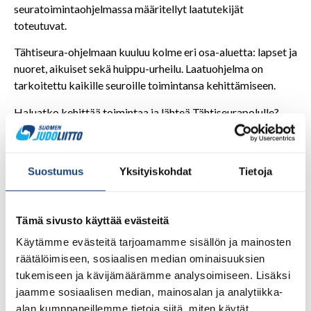
seuratoimintaohjelmassa määritellyt laatutekijät
toteutuvat.
Tähtiseura-ohjelmaan kuuluu kolme eri osa-aluetta: lapset ja
nuoret, aikuiset sekä huippu-urheilu. Laatuohjelma on
tarkoitettu kaikille seuroille toimintansa kehittämiseen.
Haluatko kehittää toimintaa ja lähteä Tähtiseurapolulle?
Ole yhteydessä koulutus- ja seurakehityspäällikkö Katri
Forsseliin.
Suostumus
Yksityiskohdat
Tietoja
Katri Forssell
Koulutus- ja
Tämä sivusto käyttää evästeitä
seurakehityspäällikkö
katri.forssell@judo.fi
Käytämme evästeitä tarjoamamme sisällön ja mainosten
050 322 6090
räätälöimiseen, sosiaalisen median ominaisuuksien
tukemiseen ja kävijämäärämme analysoimiseen. Lisäksi
jaamme sosiaalisen median, mainosalan ja analytiikka-
alan kumppaneillemme tietoja siitä, miten käytät