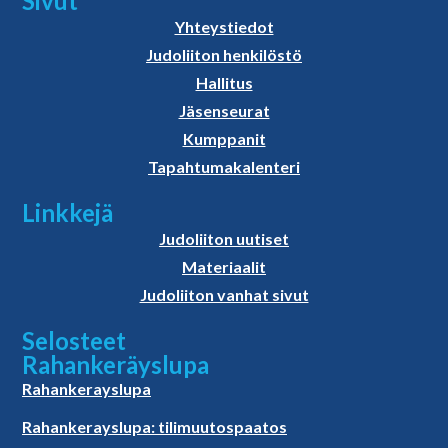
Sivut
Yhteystiedot
Judoliiton henkilöstö
Hallitus
Jäsenseurat
Kumppanit
Tapahtumakalenteri
Linkkejä
Judoliiton uutiset
Materiaalit
Judoliiton vanhat sivut
Selosteet
Rahankeräyslupa
Rahankerayslupa
Rahankerayslupa: tilimuutospaatos