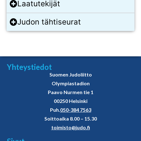
Laatutekijät
Judon tähtiseurat
Yhteystiedot
Suomen Judoliitto
Olympiastadion
Paavo Nurmen tie 1
00250 Helsinki
Puh.
050-384 7563
Soittoaika 8.00 – 15.30
toimisto@judo.fi