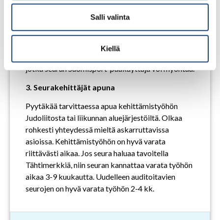
verkkopalveluun
Salli valinta
Tähtiseura-verkkopalvelu toimii Suomisportissa.
Avatkaa kehittämispolku, valitkaa osa-alue ja
aloittakaa työstö! Jokaisella tiimin jäsenellä tulee
Kiellä
olla omat Tähtiseurakäyttäjä-käyttöoikeudet,
jotka seuran Suomisport-pääkäyttäjä voi myöntää.
3. Seurakehittäjät apuna
Pyytäkää tarvittaessa apua kehittämistyöhön
Judoliitosta tai liikunnan aluejärjestöiltä. Olkaa
rohkesti yhteydessä mieltä askarruttavissa
asioissa. Kehittämistyöhön on hyvä varata
riittävästi aikaa. Jos seura haluaa tavoitella
Tähtimerkkiä, niin seuran kannattaa varata työhön
aikaa 3-9 kuukautta. Uudelleen auditoitavien
seurojen on hyvä varata työhön 2-4 kk.