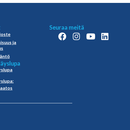
t
Seuraa meitä
loste
isuus ja
us
äntö
äyslupa
slupa
slupa:
paatos