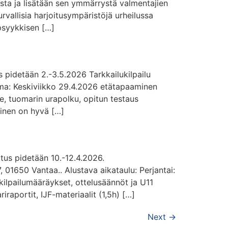
ta ja lisätään sen ymmärrystä valmentajien
rvallisia harjoitusympäristöjä urheilussa
 psyykkisen […]
 pidetään 2.-3.5.2026 Tarkkailukilpailu
elma: Keskiviikko 29.4.2026 etätapaaminen
, tuomarin urapolku, opitun testaus
lainen on hyvä […]
tus pidetään 10.-12.4.2026.
, 01650 Vantaa.. Alustava aikataulu: Perjantai:
 kilpailumääräykset, ottelusäännöt ja U11
raportit, IJF-materiaalit (1,5h) […]
Next
→