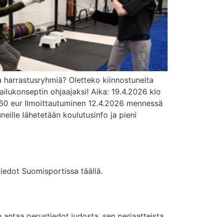
a harrastusryhmiä? Oletteko kiinnostuneita
ilukonseptin ohjaajaksi! Aika: 19.4.2026 klo
: 60 eur Ilmoittautuminen 12.4.2026 mennessä
lle lähetetään koulutusinfo ja pieni
iedot Suomisportissa täällä.
 antaa perustiedot judosta, sen periaatteista