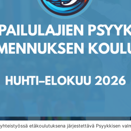
n yhteistyössä etäkoulutuksena järjestettävä Psyykkisen val