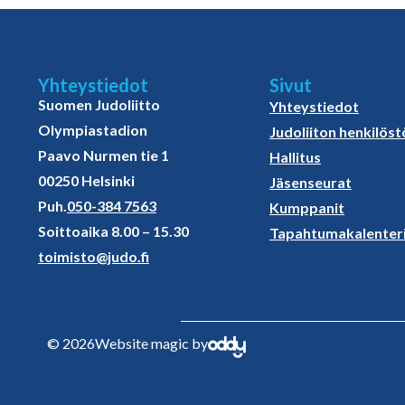
Yhteystiedot
Sivut
Suomen Judoliitto
Yhteystiedot
Olympiastadion
Judoliiton henkilöst
Paavo Nurmen tie 1
Hallitus
00250 Helsinki
Jäsenseurat
Puh.
050-384 7563
Kumppanit
Soittoaika 8.00 – 15.30
Tapahtumakalenter
toimisto@judo.fi
© 2026
Website magic by