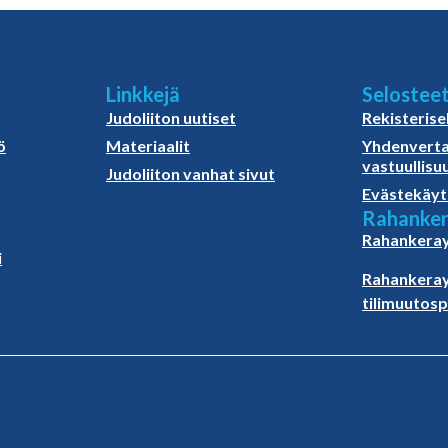
Linkkejä
Selostee
Judoliiton uutiset
Rekisterise
ö
Materiaalit
Yhdenverta
vastuullisu
Judoliiton vanhat sivut
Evästekäyt
Rahanker
Rahankeray
i
Rahankeray
tilimuutos