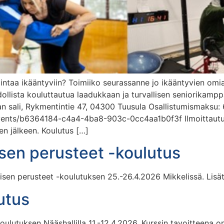
intaa ikääntyviin? Toimiiko seurassanne jo ikääntyvien omi
lista kouluttautua laadukkaan ja turvallisen seniorikamppa
an sali, Rykmentintie 47, 04300 Tuusula Osallistumismaksu
vents/b6364184-c4a4-4ba8-903c-0cc4aa1b0f3f Ilmoittautunei
n jälkeen. Koulutus […]
sen perusteet -koulutus
sen perusteet -koulutuksen 25.-26.4.2026 Mikkelissä. Lisät
utus
lutuksen Nääshallilla 11.-12.4.2026. Kurssin tavoitteena on