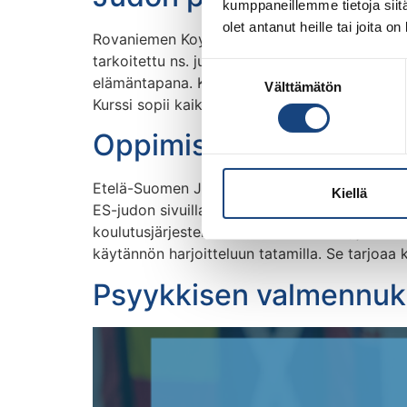
kumppaneillemme tietoja siitä
olet antanut heille tai joita o
Rovaniemen Koyama järjestää la 28.3.- su 29.3
tarkoitettu ns. judokan ensimmäiseksi kurssiks
Suostumuksen
elämäntapana. Kurssi painottuu tatamilla tapah
Välttämätön
valinta
Kurssi sopii kaikille yli 11 […]
Oppimisen ja opettami
Etelä-Suomen Judo järjestää Oppimisen ja ope
Kiellä
ES-judon sivuilla täällä. Paikka: Hontai Judon
koulutusjärjestelmän I-tason koulutus, joka o
käytännön harjoitteluun tatamilla. Se tarjoaa
Psyykkisen valmennuks