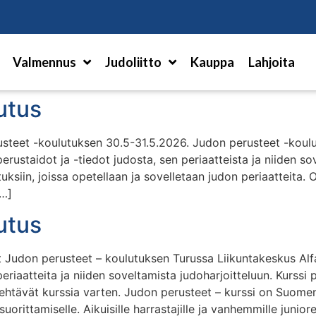
Hae
Valmennus
Judoliitto
Kauppa
Lahjoita
utus
teet -koulutuksen 30.5-31.5.2026. Judon perusteet -koulut
erustaidot ja -tiedot judosta, sen periaatteista ja niiden s
tuksiin, joissa opetellaan ja sovelletaan judon periaatteita. 
[…]
utus
 Judon perusteet – koulutuksen Turussa Liikuntakeskus Al
iaatteita ja niiden soveltamista judoharjoitteluun. Kurssi pa
ehtävät kurssia varten. Judon perusteet – kurssi on Suomen 
orittamiselle. Aikuisille harrastajille ja vanhemmille junior