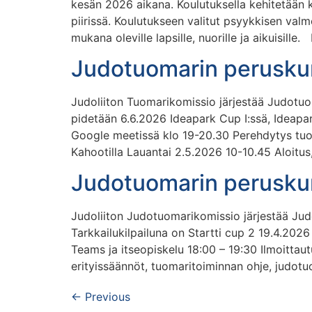
kesän 2026 aikana. Koulutuksella kehitetään 
piirissä. Koulutukseen valitut psyykkisen valm
mukana oleville lapsille, nuorille ja aikuisil
Judotuomarin perusku
Judoliiton Tuomarikomissio järjestää Judotuo
pidetään 6.6.2026 Ideapark Cup I:ssä, Ideapa
Google meetissä klo 19-20.30 Perehdytys tuom
Kahootilla Lauantai 2.5.2026 10-10.45 Aloitus, 
Judotuomarin perusku
Judoliiton Judotuomarikomissio järjestää Judo
Tarkkailukilpailuna on Startti cup 2 19.4.2026
Teams ja itseopiskelu 18:00 – 19:30 Ilmoittautu
erityissäännöt, tuomaritoiminnan ohje, judotuo
←
Previous