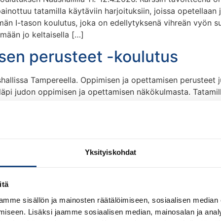
painottuu tatamilla käytäviin harjoituksiin, joissa opetellaan
än I-tason koulutus, joka on edellytyksenä vihreän vyön suori
ymään jo keltaisella […]
sen perusteet -koulutus
allissa Tampereella. Oppimisen ja opettamisen perusteet j
äpi judon oppimisen ja opettamisen näkökulmasta. Tatamilla
sta tilanteista. Tekniikoiden opettamista tutkitaan opetukse
avat opetustuokioita yksilölle, parille, pienryhmälle ja suu
sen perusteet -koulutus
Yksityiskohdat
ttamisen perustaidot judossa -koulutuksen 2.-3.5.2026 San
i, jolla pyritään antamaan judokoille ”ensimmäisiä” tietoisia 
arjoitteluun sekä osallistujien tekemiin opetustuokioihin, jo
itä
mme sisällön ja mainosten räätälöimiseen, sosiaalisen median
iseen. Lisäksi jaamme sosiaalisen median, mainosalan ja analy
utus