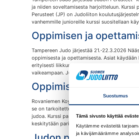
ja niiden soveltamisesta harjoitteluun. Kurssi 
Perusteet (JP) on Judoliiton koulutusjärjestelm
vanhemmille junioreille kurssi suositellaan kä
Oppimisen ja opettami
Tampereen Judo järjestää 21.-22.3.2026 Nääsh
oppimisesta ja opettamisesta. Asiat käydään l
erityisesti liikkumisen harjoitteluun erilaisi
vaikeampaan. Judokat suunnittelevat ja toteutt
Oppimisen ja opettami
Suostumus
Rovaniemen Koyama järjestää Oppimisen ja ope
se on tarkoitettu ns. judokan toiseksi kurssiks
judoa. Kurssi painottuu tatamilla tapahtuvaan h
Tämä sivusto käyttää eväste
keskitytään parityöskentelyyn ja käydään […]
Käytämme evästeitä tarjoama
ja kävijämäärämme analysoim
Judon perusteet -koul