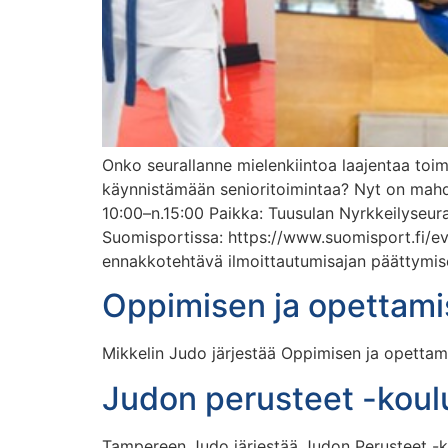
Onko seurallanne mielenkiintoa laajentaa toim
käynnistämään senioritoimintaa? Nyt on mahdol
10:00–n.15:00 Paikka: Tuusulan Nyrkkeilyseur
Suomisportissa: https://www.suomisport.fi/e
ennakkotehtävä ilmoittautumisajan päättymise
Oppimisen ja opettami
Mikkelin Judo järjestää Oppimisen ja opettami
Judon perusteet -koul
Tampereen Judo järjestää Judon Perusteet -kou