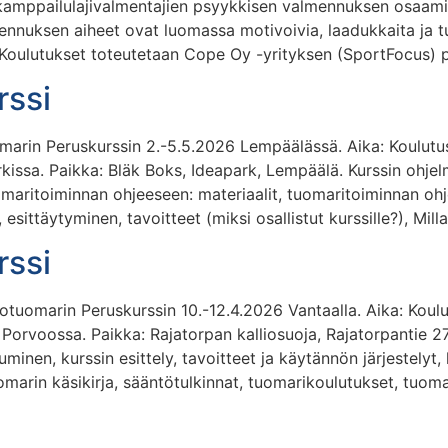
kamppailulajivalmentajien psyykkisen valmennuksen osaamis
ennuksen aiheet ovat luomassa motivoivia, laadukkaita ja tu
le. Koulutukset toteutetaan Cope Oy -yrityksen (SportFocus)
rssi
marin Peruskurssin 2.-5.5.2026 Lempäälässä. Aika: Koulutus
rkissa. Paikka: Bläk Boks, Ideapark, Lempäälä. Kurssin ohj
aritoiminnan ohjeeseen: materiaalit, tuomaritoiminnan ohje
esittäytyminen, tavoitteet (miksi osallistut kurssille?), Mil
rssi
tuomarin Peruskurssin 10.-12.4.2026 Vantaalla. Aika: Koulu
 Porvoossa. Paikka: Rajatorpan kalliosuoja, Rajatorpantie 27
minen, kurssin esittely, tavoitteet ja käytännön järjestelyt,
marin käsikirja, sääntötulkinnat, tuomarikoulutukset, tuomari