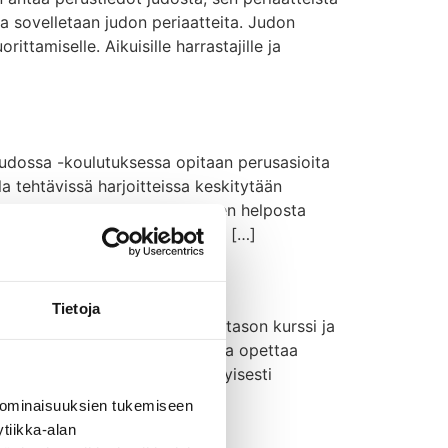
 ja sovelletaan judon periaatteita. Judon
ttamiselle. Aikuisille harrastajille ja
udossa -koulutuksessa opitaan perusasioita
 tehtävissä harjoitteissa keskitytään
n osittamisen näkökulmasta edeten helposta
relle ryhmälle. Opetustuokioita […]
Tietoja
tasportilla. Kurssi on VOK I-tason kurssi ja
ja testattuja ”eväitä” opetella ja opettaa
ista he saavat palautetta. Erityisesti
 ominaisuuksien tukemiseen
tiikka-alan