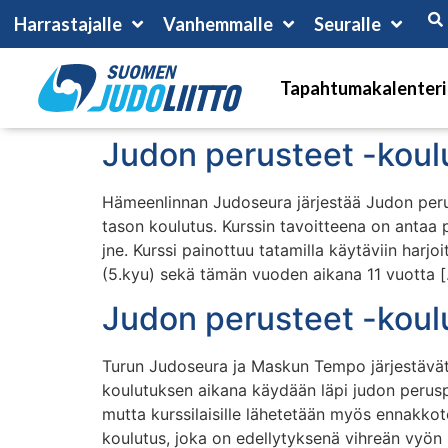
Harrastajalle
Vanhemmalle
Seuralle
Tapahtumakalenteri
Judon perusteet -koul
Hämeenlinnan Judoseura järjestää Judon perus
tason koulutus. Kurssin tavoitteena on antaa p
jne. Kurssi painottuu tatamilla käytäviin harjoi
(5.kyu) sekä tämän vuoden aikana 11 vuotta 
Judon perusteet -koul
Turun Judoseura ja Maskun Tempo järjestävät
koulutuksen aikana käydään läpi judon perusper
mutta kurssilaisille lähetetään myös ennakkot
koulutus, joka on edellytyksenä vihreän vyön su