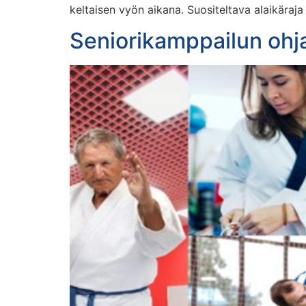
keltaisen vyön aikana. Suositeltava alaikäraj
Seniorikamppailun ohj