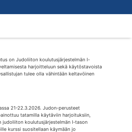
us on Judoliiton koulutusjärjestelmän I-
oveltamisesta harjoitteluun sekä käytöstavoista
Osallistujan tulee olla vähintään keltavöinen
fassa 21-22.3.2026. Judon-perusteet
inottuu tatamilla käytäviin harjoituksiin,
judoliiton koulutusjärjestelmän I-tason
eille kurssi suositellaan käymään jo