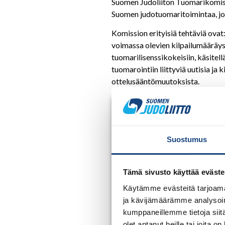
Suomen Judoliiton Tuomarikomissi
Suomen judotuomaritoimintaa, jok
Komission erityisiä tehtäviä ovat
voimassa olevien kilpailumääräyste
tuomarilisenssikokeisiin, käsitel
tuomarointiin liittyviä uutisia ja
ottelusääntömuutoksista.
Tuomarikomissio
Suomen Judoliiton Tuomariko
Suostumus
ylläpitää Suomen judotuomari
Komission erityisiä tehtäv
Tämä sivusto käyttää eväste
Käytämme evästeitä tarjoama
Ylläpitää ja kehittää 
ja kävijämäärämme analysoim
Nimetä tuomarit ja tuo
kumppaneillemme tietoja siitä
Nimetä tuomarit ulkomai
olet antanut heille tai joita o