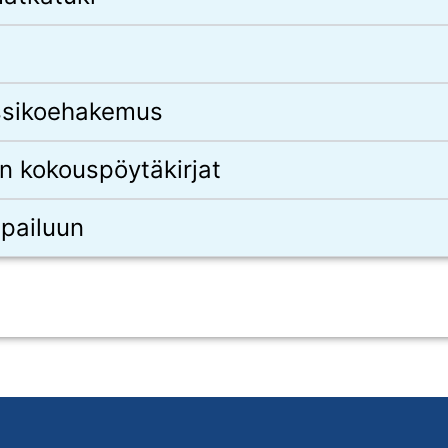
nssikoehakemus
n kokouspöytäkirjat
lpailuun