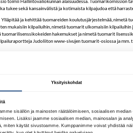
o toimii Hallintovaliokunnan alaisuudessa. Tuomarikomission tavo
a tukee sekä kansainvälistä ja kotimaista kilpajudoa että harrast
: Ylläpitää ja kehittää tuomareiden koulutusjärjestelmää, nimetä tu
n mukaisiin kilpailuihin, nimetä tuomarit ulkomaisiin kilpailuihin j
lä tuomarilisenssikokeiden hakemukset ja nimetä tuomarit lisenssiko
 kilpailuraportteja Judoliiton www-sivujen tuomarit-osiossa ja mm. 
missio toimii Hallintovaliokunnan alaisuudessa. Tuomarikomission
Yksityiskohdat
toimintaa, joka tukee sekä kansainvälistä ja kotimaista kilpajudo
iä ovat:
itä
mme sisällön ja mainosten räätälöimiseen, sosiaalisen median
tuomareiden koulutusjärjestelmää.
iseen. Lisäksi jaamme sosiaalisen median, mainosalan ja analy
maritarkkailijat voimassa olevien kilpailumääräysten mukaisiin kil
, miten käytät sivustoamme. Kumppanimme voivat yhdistää näitä t
siin kilpailuihin ja kansainvälisiin tuomarilisenssikokeisiin.
n kerätty, kun olet käyttänyt heidän palvelujaan.