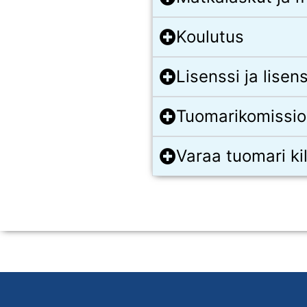
Koulutus
Lisenssi ja lise
Tuomarikomissio
Varaa tuomari ki