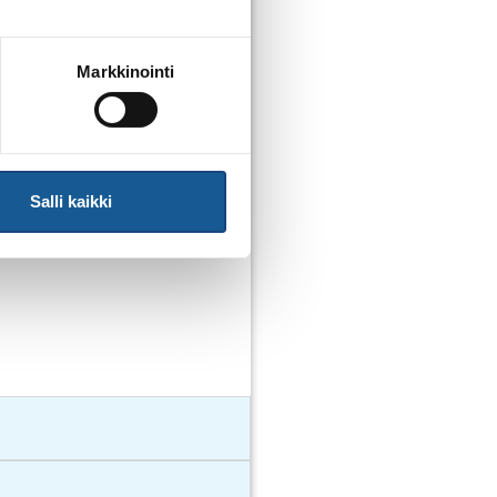
w-sivujen tuomarit-osiossa.
Markkinointi
om
Salli kaikki