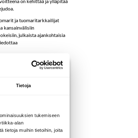
itteena on kehittää ja ylläpitää
ejudoa.
omarit ja tuomaritarkkailijat
a kansainvälisiin
keisiin, julkaista ajankohtaisia
tiedottaa
 tavoitteena on kehittää ja
Tietoja
a että harrastejudoa.
 ominaisuuksien tukemiseen
tiikka-alan
pailuihin.
ietoja muihin tietoihin, joita