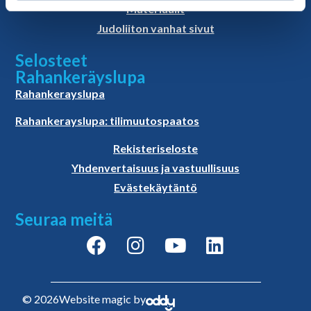
Materiaalit
Judoliiton vanhat sivut
Selosteet
Rahankeräyslupa
Rahankerayslupa
Rahankerayslupa: tilimuutospaatos
Rekisteriseloste
Yhdenvertaisuus ja vastuullisuus
Evästekäytäntö
Seuraa meitä
© 2026
Website magic by