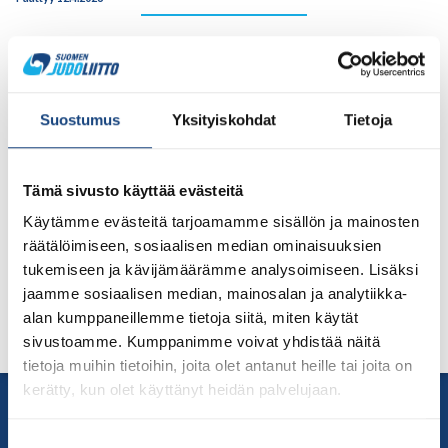
Tohmajärven Urheilijoiden judojaosto järjestää judon
perusteet -kurssin Tohmajärvellä 11. – 12.4.2026.
Suostumus
Yksityiskohdat
Tietoja
Kurssin tavoitteena on antaa perustiedot judosta, sen
periaatteista ja niiden soveltamisesta harjoitteluun. Kurssi
Tämä sivusto käyttää evästeitä
painottuu tatamilla käytäviin harjoituksiin, joissa opetellaan
ja sovelletaan judon periaatteita. Judon Perusteet on
Käytämme evästeitä tarjoamamme sisällön ja mainosten
Judoliiton koulutusjärjestelmän I-tason koulutus, joka on
räätälöimiseen, sosiaalisen median ominaisuuksien
edellytyksenä vihreän vyön suorittamiselle.
tukemiseen ja kävijämäärämme analysoimiseen. Lisäksi
jaamme sosiaalisen median, mainosalan ja analytiikka-
Lisätiedot ja ilmoittautuminen Suomisportissa
täällä.
alan kumppaneillemme tietoja siitä, miten käytät
sivustoamme. Kumppanimme voivat yhdistää näitä
tietoja muihin tietoihin, joita olet antanut heille tai joita on
kerätty, kun olet käyttänyt heidän palvelujaan.
Yhteystiedot
Suomen Judoliitto
Suostumuksen