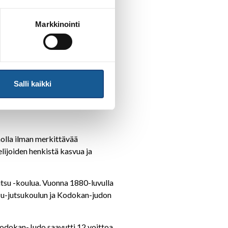
Markkinointi
eilijä ja ju-jutsu -
Salli kaikki
ista uuden
eholla ilman merkittävää
elijoiden henkistä kasvua ja
jutsu -koulua. Vuonna 1880-luvulla
u Ju-jutsukoulun ja Kodokan-judon
 Kodokan-Judo saavutti 12 voittoa