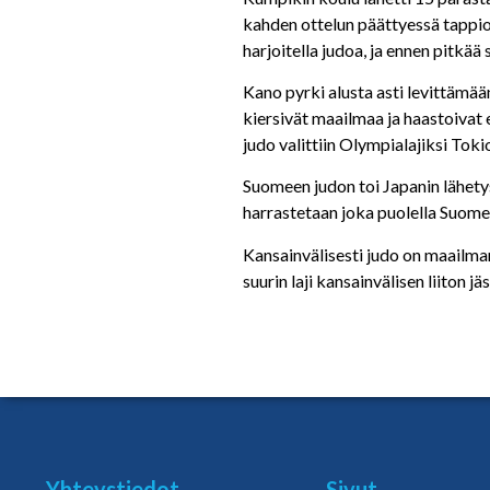
kahden ottelun päättyessä tappioo
harjoi­tella judoa, ja ennen pitkää 
Kano pyrki alusta asti levittämää
kiersivät maailmaa ja haastoivat 
judo valittiin Olympialajiksi Tok
Suomeen judon toi Japanin lähety
harrastetaan joka puolella Suome
Kansainvälisesti judo on maailman
suurin laji kansainvälisen liiton
Yhteystiedot
Sivut