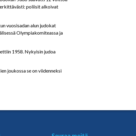
kittävästi: poliisit alkoivat
 kun vuosisadan alun judokat
nvälisessä Olympiakomiteassa ja
ettiin 1958. Nykyisin judoa
jien joukossa se on viidenneksi
t
Seuraa meitä