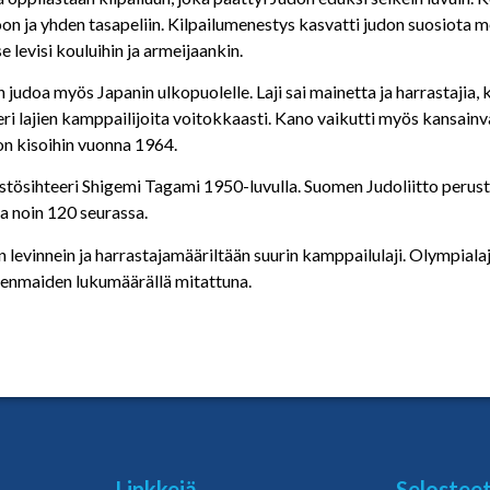
n ja yhden tasapeliin. Kilpailumenestys kasvatti judon suosiota mer
se levisi kouluihin ja armeijaankin.
n judoa myös Japanin ulkopuolelle. Laji sai mainetta ja harrastajia,
eri lajien kamppailijoita voitokkaasti. Kano vaikutti myös kansai
ion kisoihin vuonna 1964.
stösihteeri Shigemi Tagami 1950-luvulla. Suomen Judoliitto perust
a noin 120 seurassa.
 levinnein ja harrastajamääriltään suurin kamppailulaji. Olympiala
 jäsenmaiden lukumäärällä mitattuna.
Linkkejä
Selostee