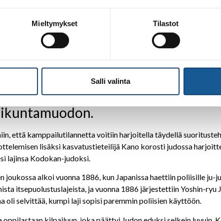
Mieltymykset
Tilastot
Turun Budokwain judonäytös 1973, kuva: Juha Merilahti
panissa 1880-luvulla, kun kasvatustiet
Salli valinta
no muokkasi vanhoista taistelutaido
 liikuntamuodon.
niin, että kamppailutilannetta voitiin harjoitella täydellä suoritust
ttelemisen lisäksi kasvatustieteilijä Kano korosti judossa harjoitt
si lajinsa Kodokan-judoksi.
 joukossa alkoi vuonna 1886, kun Japanissa haettiin poliisille ju-
mista itsepuo­lustuslajeista, ja vuonna 1886 järjestettiin Yoshin-ry
na oli selvittää, kumpi laji sopisi paremmin poliisien käyttöön.
 oppilastaan kilpai­luun, joka päättyi Judon eduksi selkein luvuin.