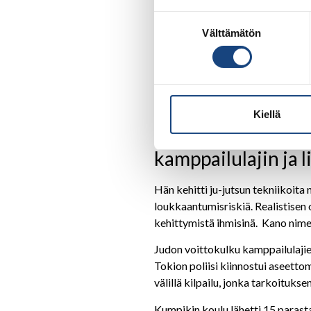
Suostumuksen
Välttämätön
valinta
Judo sai alkunsa Ja
Kiellä
mestari Jigoro Ka
kamppailulajin ja
Hän kehitti ju-jutsun tekniikoita 
loukkaantumisriskiä. Realistisen o
kehittymistä ihmisinä. Kano nime
Judon voittokulku kamppailulajien
Tokion poliisi kiinnostui aseetto
välillä kilpailu, jonka tarkoitukse
Kumpikin koulu lähetti 15 parasta