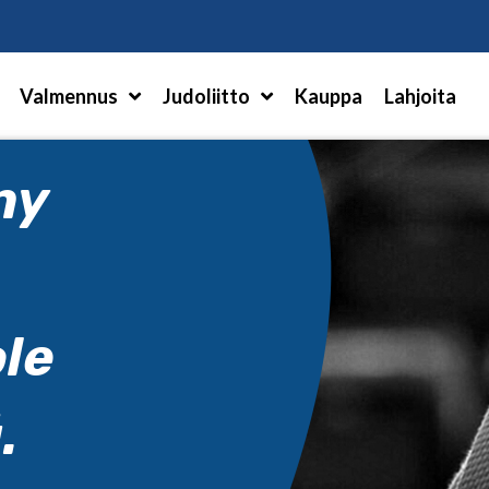
Hae
Valmennus
Judoliitto
Kauppa
Lahjoita
ny
ole
.