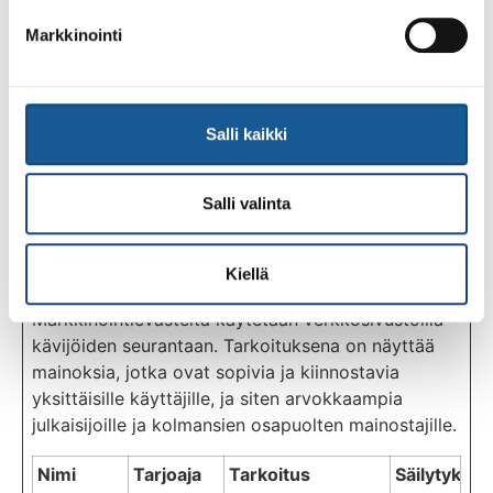
laitteesta ja
Markkinointi
käyttäytymisestä
Google
Analyticsille.
Seuraa kävijää eri
Salli kaikki
laitteissa ja
markkinointikanavi
ssa.
Salli valinta
Kiellä
Markkinointi (11)
Markkinointievästeitä käytetään verkkosivustoilla
kävijöiden seurantaan. Tarkoituksena on näyttää
mainoksia, jotka ovat sopivia ja kiinnostavia
yksittäisille käyttäjille, ja siten arvokkaampia
julkaisijoille ja kolmansien osapuolten mainostajille.
Nimi
Tarjoaja
Tarkoitus
Säilytyksen