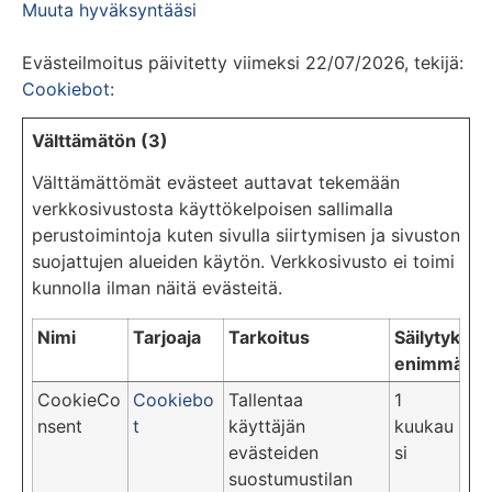
Muuta hyväksyntääsi
Evästeilmoitus päivitetty viimeksi 22/07/2026, tekijä:
Cookiebot
:
Välttämätön (3)
Välttämättömät evästeet auttavat tekemään
verkkosivustosta käyttökelpoisen sallimalla
perustoimintoja kuten sivulla siirtymisen ja sivuston
suojattujen alueiden käytön. Verkkosivusto ei toimi
kunnolla ilman näitä evästeitä.
Nimi
Tarjoaja
Tarkoitus
Säilytyksen
enimmäisk
CookieCo
Cookiebo
Tallentaa
1
nsent
t
käyttäjän
kuukau
evästeiden
si
suostumustilan