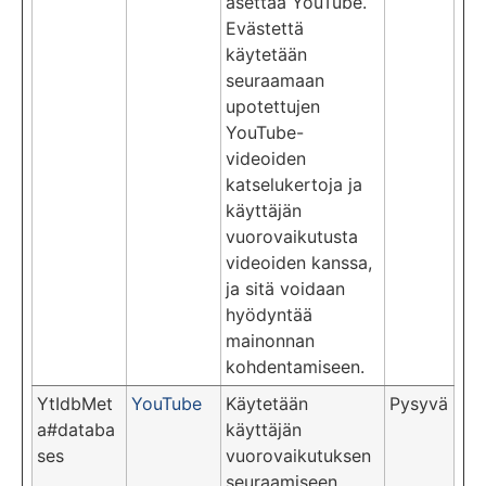
asettaa YouTube.
Evästettä
käytetään
seuraamaan
upotettujen
YouTube-
videoiden
katselukertoja ja
käyttäjän
vuorovaikutusta
videoiden kanssa,
ja sitä voidaan
hyödyntää
mainonnan
kohdentamiseen.
YtIdbMet
YouTube
Käytetään
Pysyvä
a#databa
käyttäjän
ses
vuorovaikutuksen
seuraamiseen