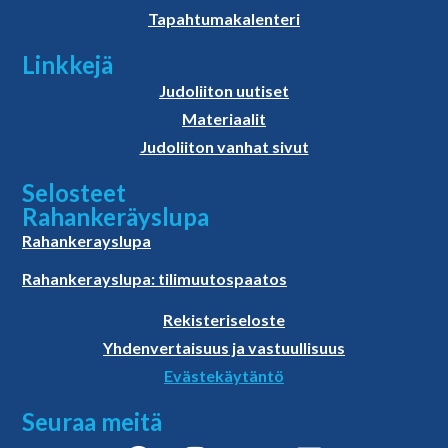
Tapahtumakalenteri
Linkkejä
Judoliiton uutiset
Materiaalit
Judoliiton vanhat sivut
Selosteet
Rahankeräyslupa
Rahankerayslupa
Rahankerayslupa: tilimuutospaatos
Rekisteriseloste
Yhdenvertaisuus ja vastuullisuus
Evästekäytäntö
Seuraa meitä