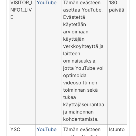
VISITOR_I
YouTube
Tämän evästeen
180
NFO1_LIV
asettaa YouTube.
päivää
E
Evästettä
käytetään
arvioimaan
käyttäjän
verkkoyhteyttä ja
laitteen
ominaisuuksia,
jotta YouTube voi
optimoida
videosoittimen
toiminnan sekä
tukea
käyttäjäseurantaa
ja mainonnan
kohdentamista.
YSC
YouTube
Tämän evästeen
Istunto