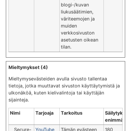
blogi-/kuvan
liukusäätimien,
väriteemojen ja
muiden
verkkosivuston
asetusten oikean
tilan.
Mieltymykset (4)
Mieltymysevästeiden avulla sivusto tallentaa
tietoja, jotka muuttavat sivuston käyttäytymistä ja
ulkonäköä, kuten kielivalintoja tai käyttäjän
sijainteja.
Nimi
Tarjoaja
Tarkoitus
Säilytyksen
enimmäisk
__Secure-
YouTube
Tämän evästeen
180