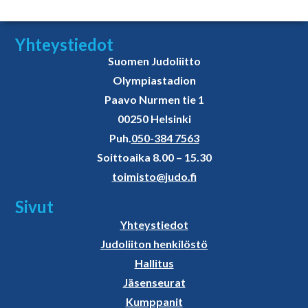
Yhteystiedot
Suomen Judoliitto
Olympiastadion
Paavo Nurmen tie 1
00250 Helsinki
Puh.
050-384 7563
Soittoaika 8.00 – 15.30
toimisto@judo.fi
Sivut
Yhteystiedot
Judoliiton henkilöstö
Hallitus
Jäsenseurat
Kumppanit