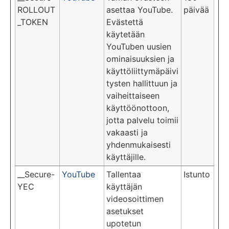
ROLLOUT
asettaa YouTube.
päivää
_TOKEN
Evästettä
käytetään
YouTuben uusien
ominaisuuksien ja
käyttöliittymäpäivi
tysten hallittuun ja
vaiheittaiseen
käyttöönottoon,
jotta palvelu toimii
vakaasti ja
yhdenmukaisesti
käyttäjille.
__Secure-
YouTube
Tallentaa
Istunto
YEC
käyttäjän
videosoittimen
asetukset
upotetun