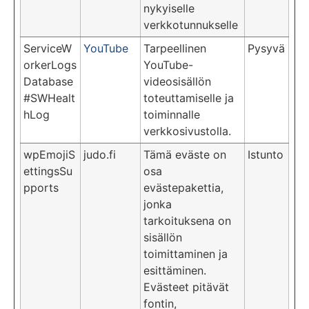
nykyiselle
verkkotunnukselle
ServiceW
YouTube
Tarpeellinen
Pysyvä
orkerLogs
YouTube-
Database
videosisällön
#SWHealt
toteuttamiselle ja
hLog
toiminnalle
verkkosivustolla.
wpEmojiS
judo.fi
Tämä eväste on
Istunto
ettingsSu
osa
pports
evästepakettia,
jonka
tarkoituksena on
sisällön
toimittaminen ja
esittäminen.
Evästeet pitävät
fontin,