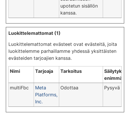
upotetun sisällön
kanssa.
Luokittelemattomat (1)
Luokittelemattomat evästeet ovat evästeitä, joita
luokittelemme parhaillamme yhdessä yksittäisten
evästeiden tarjoajien kanssa.
Nimi
Tarjoaja
Tarkoitus
Säilytyksen
enimmäisk
multiFbc
Meta
Odottaa
Pysyvä
Platforms,
Inc.