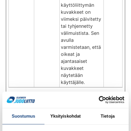
käyttöliittymän
kuvakkeet on
viimeksi päivitetty
tai tyhjennetty
välimuistista. Sen
avulla
varmistetaan, että
oikeat ja
ajantasaiset
kuvakkeet
näytetään
käyttäjälle.
Tilastot (2)
Tilastoevästeet auttavat sivuston omistajia
Suostumus
Yksityiskohdat
Tietoja
ymmärtämään, miten käyttäjät ovat
vuorovaikutuksessa sivustojen kanssa, keräämällä