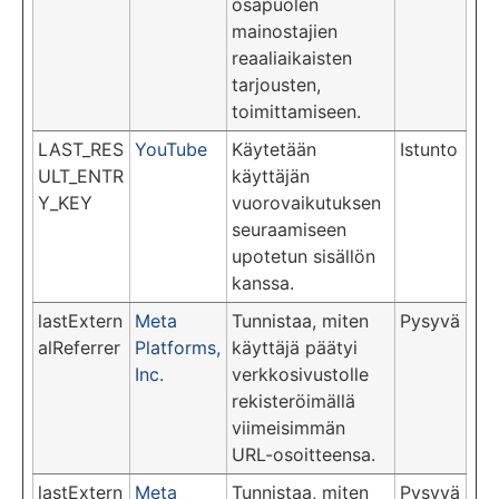
osapuolen
mainostajien
reaaliaikaisten
tarjousten,
toimittamiseen.
LAST_RES
YouTube
Käytetään
Istunto
ULT_ENTR
käyttäjän
Y_KEY
vuorovaikutuksen
seuraamiseen
upotetun sisällön
kanssa.
lastExtern
Meta
Tunnistaa, miten
Pysyvä
alReferrer
Platforms,
käyttäjä päätyi
Inc.
verkkosivustolle
rekisteröimällä
viimeisimmän
URL-osoitteensa.
lastExtern
Meta
Tunnistaa, miten
Pysyvä