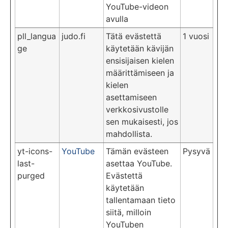
YouTube-videon
avulla
pll_langua
judo.fi
Tätä evästettä
1 vuosi
ge
käytetään kävijän
ensisijaisen kielen
määrittämiseen ja
kielen
asettamiseen
verkkosivustolle
sen mukaisesti, jos
mahdollista.
yt-icons-
YouTube
Tämän evästeen
Pysyvä
last-
asettaa YouTube.
purged
Evästettä
käytetään
tallentamaan tieto
siitä, milloin
YouTuben