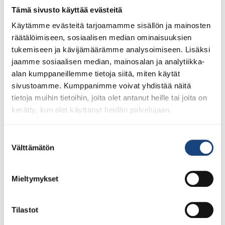
ja raportoimalla tietoja nimettömästi.
Tämä sivusto käyttää evästeitä
Käytämme evästeitä tarjoamamme sisällön ja mainosten
Nimi
Tarjoaja
Tarkoitus
Säilytyksen
räätälöimiseen, sosiaalisen median ominaisuuksien
enimmäisk
tukemiseen ja kävijämäärämme analysoimiseen. Lisäksi
_ga
Google
Käytetään
2
jaamme sosiaalisen median, mainosalan ja analytiikka-
lähettämään
vuotta
alan kumppaneillemme tietoja siitä, miten käytät
tietoja kävijän
sivustoamme. Kumppanimme voivat yhdistää näitä
laitteesta ja
tietoja muihin tietoihin, joita olet antanut heille tai joita on
käyttäytymisestä
kerätty, kun olet käyttänyt heidän palvelujaan.
Google
Analyticsille.
Suostumuksen
Seuraa kävijää eri
Välttämätön
valinta
laitteissa ja
markkinointikanavi
ssa.
Mieltymykset
_ga_#
Google
Käytetään
2
lähettämään
vuotta
Tilastot
tietoja kävijän