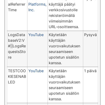
alReferrer
Platforms,
käyttäjä päätyi
Time
Inc.
verkkosivustolle
rekisteröimällä
viimeisimmän
URL-osoitteensa.
LogsData
YouTube
Käytetään
Pysyvä
baseV2:V
käyttäjän
#||LogsRe
vuorovaikutuksen
questsSto
seuraamiseen
re
upotetun sisällön
kanssa.
TESTCOO
YouTube
Käytetään
1 päivä
KIESENAB
käyttäjän
LED
vuorovaikutuksen
seuraamiseen
upotetun sisällön
kanssa.