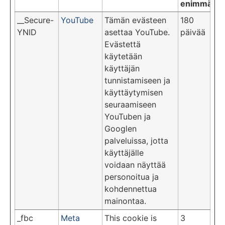
enimmäisk
__Secure-
YouTube
Tämän evästeen
180
YNID
asettaa YouTube.
päivää
Evästettä
käytetään
käyttäjän
tunnistamiseen ja
käyttäytymisen
seuraamiseen
YouTuben ja
Googlen
palveluissa, jotta
käyttäjälle
voidaan näyttää
personoitua ja
kohdennettua
mainontaa.
_fbc
Meta
This cookie is
3