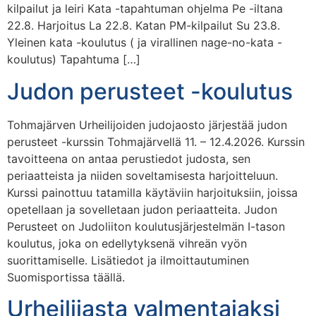
kilpailut ja leiri Kata -tapahtuman ohjelma Pe -iltana
22.8. Harjoitus La 22.8. Katan PM-kilpailut Su 23.8.
Yleinen kata -koulutus ( ja virallinen nage-no-kata -
koulutus) Tapahtuma […]
Judon perusteet -koulutus
Tohmajärven Urheilijoiden judojaosto järjestää judon
perusteet -kurssin Tohmajärvellä 11. – 12.4.2026. Kurssin
tavoitteena on antaa perustiedot judosta, sen
periaatteista ja niiden soveltamisesta harjoitteluun.
Kurssi painottuu tatamilla käytäviin harjoituksiin, joissa
opetellaan ja sovelletaan judon periaatteita. Judon
Perusteet on Judoliiton koulutusjärjestelmän I-tason
koulutus, joka on edellytyksenä vihreän vyön
suorittamiselle. Lisätiedot ja ilmoittautuminen
Suomisportissa täällä.
Urheilijasta valmentajaksi