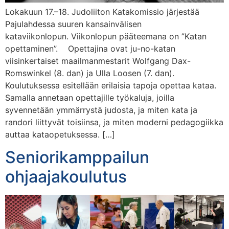
Lokakuun 17.–18. Judoliiton Katakomissio järjestää
Pajulahdessa suuren kansainvälisen
kataviikonlopun. Viikonlopun pääteemana on ”Katan
opettaminen”. Opettajina ovat ju-no-katan
viisinkertaiset maailmanmestarit Wolfgang Dax-
Romswinkel (8. dan) ja Ulla Loosen (7. dan).
Koulutuksessa esitellään erilaisia tapoja opettaa kataa.
Samalla annetaan opettajille työkaluja, joilla
syvennetään ymmärrystä judosta, ja miten kata ja
randori liittyvät toisiinsa, ja miten moderni pedagogiikka
auttaa kataopetuksessa. […]
Seniorikamppailun
ohjaajakoulutus