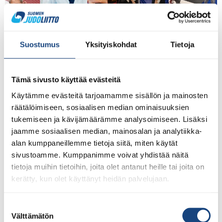
Suostumus
Yksityiskohdat
Tietoja
Tämä sivusto käyttää evästeitä
Kamppailulajiliitot järjestävät Seniorikamppailun
Käytämme evästeitä tarjoamamme sisällön ja mainosten
ohjaajakoulutuksen 13.9. Tuusulassa Onko seurallanne
räätälöimiseen, sosiaalisen median ominaisuuksien
mielenkiintoa laajentaa toimintaa ikääntyviin? Toimiiko
tukemiseen ja kävijämäärämme analysoimiseen. Lisäksi
seurassanne jo ikääntyvien omia harrastusryhmiä?
jaamme sosiaalisen median, mainosalan ja analytiikka-
Oletteko kiinnostuneita käynnistämään senioritoimintaa?
alan kumppaneillemme tietoja siitä, miten käytät
Nyt on mahdollista kouluttautua laadukkaan ja
sivustoamme. Kumppanimme voivat yhdistää näitä
turvallisen seniorikamppailukonseptin ohjaajaksi! Aika:
tietoja muihin tietoihin, joita olet antanut heille tai joita on
13.9.2026 klo 10:00–n.15:00 Paikka: Tuusulan
kerätty, kun olet käyttänyt heidän palvelujaan.
Nyrkkeilyseuran sali, Rykmentintie 47, 04300 Tuusula
Osallistumismaksu: 60 eur Ilmoittautuminen 6.9.2026 klo
Suostumuksen
23:59 mennessä Suomisportissa:
Välttämätön
valinta