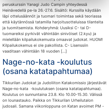
peruskurssin Yanagi Judo Campin yhteydessä
Heinävedellä pe-la 26.-27.6. Sisältö: Kurssilla käydään
läpi ottelusäännöt ja tuomari toimintaa sekä teoriassa
että käytännössä tatamilla harjoitusotteluissa tilanteita
ja tuomitsemista. Kohderyhmä: Uusiksi C- tai D-
tuomareiksi pyrkivät vähintään sinivöiset (2.kyu) ja
mielellään kilpailukokemusta omaavat judokat. HUOM!
Kilpailukokemus ei ole pakollista. C- Lisenssiin
vaaditaan vähintään 18 vuoden […]
Nage-no-kata -koulutus
(osana katatapahtumaa)
Tikkurilan Judokat ja Judoliiton Katakomissio järjestävät
Nage-no-kata -koulutuksen (osana katatapahtumaa).
Koulutus on sunnuntaina 23.8. Klo 10.00-15.30. Välissä
on lounastauko. Paikka on Tikkurilan Urheilutalon
judosali. Samana viikonloppuna on Katan avoimet PM -