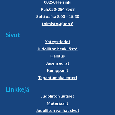
00250 Helsinki
Puh.
050-384 7563
Soittoaika 8.00 – 15.30
toimisto@judo.fi
Sivut
Yhteystiedot
Judoliiton henkilöstö
Hallitus
Jäsenseurat
Kumppanit
Tapahtumakalenteri
Linkkejä
Judoliiton uutiset
Materiaalit
Judoliiton vanhat sivut