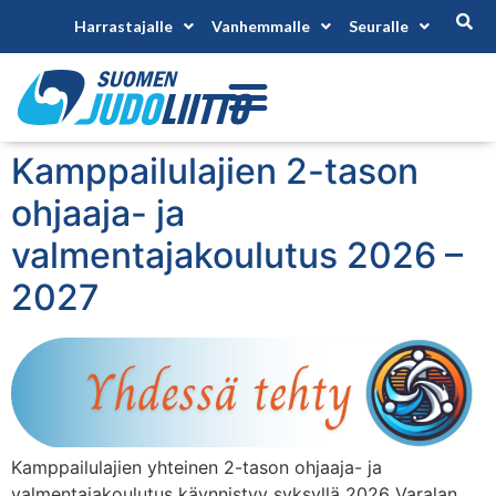
Harrastajalle
Vanhemmalle
Seuralle
Kamppailulajien 2-tason
ohjaaja- ja
valmentajakoulutus 2026 –
2027
Kamppailulajien yhteinen 2-tason ohjaaja- ja
valmentajakoulutus käynnistyy syksyllä 2026 Varalan