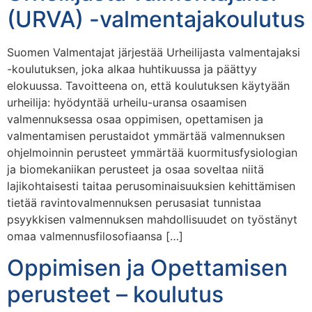
(URVA) -valmentajakoulutus
Suomen Valmentajat järjestää Urheilijasta valmentajaksi
-koulutuksen, joka alkaa huhtikuussa ja päättyy
elokuussa. Tavoitteena on, että koulutuksen käytyään
urheilija: hyödyntää urheilu-uransa osaamisen
valmennuksessa osaa oppimisen, opettamisen ja
valmentamisen perustaidot ymmärtää valmennuksen
ohjelmoinnin perusteet ymmärtää kuormitusfysiologian
ja biomekaniikan perusteet ja osaa soveltaa niitä
lajikohtaisesti taitaa perusominaisuuksien kehittämisen
tietää ravintovalmennuksen perusasiat tunnistaa
psyykkisen valmennuksen mahdollisuudet on työstänyt
omaa valmennusfilosofiaansa […]
Oppimisen ja Opettamisen
perusteet – koulutus