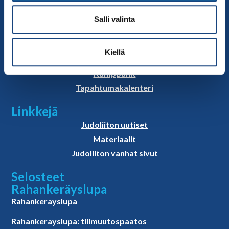
Sivut
Yhteystiedot
Salli valinta
Judoliiton henkilöstö
Hallitus
Kiellä
Jäsenseurat
Kumppanit
Tapahtumakalenteri
Linkkejä
Judoliiton uutiset
Materiaalit
Judoliiton vanhat sivut
Selosteet
Rahankeräyslupa
Rahankerayslupa
Rahankerayslupa: tilimuutospaatos