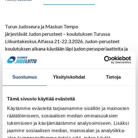
Turun Judoseura ja Maskun Tempo
järjestävät Judon perusteet – koulutuksen Turussa
Liikuntakeskus Alfassa 21-22.3.2026. Judon-perusteet
koulutuksen aikana käydään läpi judon perusperiaatteita ja
niiden soveltamista judoharjoitteluun. Kurssi painottuu
tatamilla käytäviin harjoituksiin, mutta kurssilaisille
lähetetään myös ennakkotehtävät kurssia varten.
Suostumus
Yksityiskohdat
Tietoja
Judon perusteet – kurssi on Suomen judoliiton
koulutusjärjestelmän I-tason koulutus, joka on edellytyksenä
vihreän vyön suorittamiselle. Aikuisille harrastajille ja
Tämä sivusto käyttää evästeitä
vanhemmille junioreille kurssi suositellaan käymään jo
Käytämme evästeitä tarjoamamme sisällön ja mainosten
keltaisen vyön aikana. Suositeltava alaikäraja kurssille on
räätälöimiseen, sosiaalisen median ominaisuuksien
12 vuotta ja vyövaatimuksena on vähintään keltainen vyö.
tukemiseen ja kävijämäärämme analysoimiseen. Lisäksi
jaamme sosiaalisen median, mainosalan ja analytiikka-
Ilmoittautumiseen vaaditaan Judoliiton lisenssi.
alan kumppaneillemme tietoja siitä, miten käytät