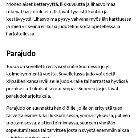
Monenlaiset ketteryyttä, liikkuvuutta ja lihasvoimaa
tukevat harjoitukset edistävät fyysistä kuntoa ja
kestävyyttä. Lihasvoima pysyy vahvana myös iän karttuessa
ja mieli virkeänä erilaisia judotekniikoita opetellessa ja
harjoitellessa.
Parajudo
Judoa on sovellettu erityisryhmille Suomessa jo yli
kolmekymmentä vuotta. Sovelletussa judo voi edetä
kilpaillen kansainväliselle judo-uralle tai harrastaa hyvässä
porukassa. Lukuisat seurat ympäri Suomea järjestävät
parajudoharjoituksia.
Parajudo on suunnattu henkilöille, joilla on erityistä tuen
tarvetta esimerkiksi liikkumisessa, ymmärryksessä, puheen
tuottamisessa, aistien toiminnassa, suureen ryhmään
sopeutumisessa tai tarvitsee jostain syystä enemmän aikaa
asioiden oppimiseen.