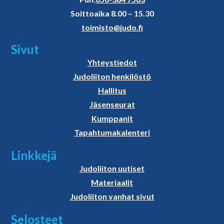
Soittoaika 8.00 – 15.30
toimisto@judo.fi
Sivut
Yhteystiedot
Judoliiton henkilöstö
Hallitus
Jäsenseurat
Kumppanit
Tapahtumakalenteri
Linkkejä
Judoliiton uutiset
Materiaalit
Judoliiton vanhat sivut
Selosteet