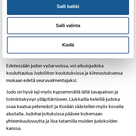
lähinnä harjoituksen intensiteetissä, jonka jokainen voi
Salli kaikki
kuntojudossa sovittaa omiin lähtökohtiinsa sopivaksi.
Judon Kata on harjoittelu- ja kilpailumuoto, jossa
Salli valinta
keskitytään erilaisiin judon tekniikoihin. Se on usealle
aikuisharrastajalle kiinnostavaa itsensä kehittämisen
Kiellä
kannalta. Kata on myös kilpailulaji, jossa voi edetä
aikuisenakin jopa kansainväliselle tasolle saakka.
Edetessään judon vyöarvoissa, voi aikuisjudoka
kouluttautua Judoliiton koulutuksissa ja kiinnostuksensa
mukaan edetä seuravalmentajaksi.
Judo on hyvä laji myös kypsemmällä iällä tasapainon ja
toimintakyvyn ylläpitämiseen. Liukkailla keleillä judoka
osaa kaatua pehmeästi ja itseään säästellen myös kovalla
alustalla. Judoharjoituksissa pääsee kokemaan
yhteenkuuluvuutta ja iloa tatamilla muiden judokoiden
kanssa.