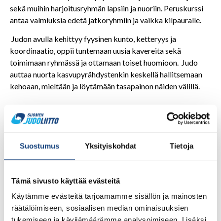
sekä muihin harjoitusryhmän lapsiin ja nuoriin. Peruskurssi
antaa valmiuksia edetä jatkoryhmiin ja vaikka kilpauralle.
Judon avulla kehittyy fyysinen kunto, ketteryys ja
koordinaatio, oppii tuntemaan uusia kavereita sekä
toimimaan ryhmässä ja ottamaan toiset huomioon. Judo
auttaa nuorta kasvupyrähdystenkin keskellä hallitsemaan
kehoaan, mieltään ja löytämään tasapainon näiden välillä.
Perhejudo
Perhejudossa lapsi ja aikuinen kokevat liikunan riemua
Suostumus
Yksityiskohdat
Tietoja
yhdessä. Kuten muksujudossa, myös perhejudossa
lähtökohtana on lapsen monipuolisen liikunnan tukeminen,
mutta lisäksi myös aikuisen ja lapsen sosiaalisen suhteen
Tämä sivusto käyttää evästeitä
vahvistaminen.
Käytämme evästeitä tarjoamamme sisällön ja mainosten
Perhejudoryhmissä lapsi ja lapsen vanhempi tai muu
räätälöimiseen, sosiaalisen median ominaisuuksien
läheinen aikuinen kummi, eno tai täti harjoittelevat yhdessä
tukemiseen ja kävijämäärämme analysoimiseen. Lisäksi