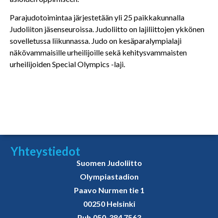
Parajudotoimintaa järjestetään yli 25 paikkakunnalla
Judoliiton jäsenseuroissa. Judoliitto on lajiliittojen ykkönen
sovelletussa liikunnassa. Judo on kesäparalympialaji
näkövammaisille urheilijoille sekä kehitysvammaisten
urheilijoiden Special Olympics -laji.
Yhteystiedot
Suomen Judoliitto
Olympiastadion
Paavo Nurmen tie 1
00250 Helsinki
Puh.
050-384 7563