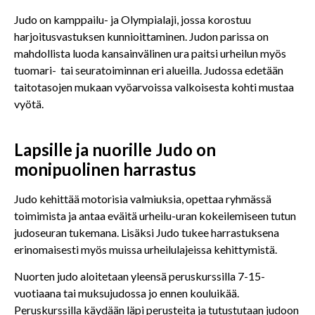
Judo on kamppailu- ja Olympialaji, jossa korostuu
harjoitusvastuksen kunnioittaminen. Judon parissa on
mahdollista luoda kansainvälinen ura paitsi urheilun myös
tuomari- tai seuratoiminnan eri alueilla. Judossa edetään
taitotasojen mukaan vyöarvoissa valkoisesta kohti mustaa
vyötä.
Lapsille ja nuorille Judo on
monipuolinen harrastus
Judo kehittää motorisia valmiuksia, opettaa ryhmässä
toimimista ja antaa eväitä urheilu-uran kokeilemiseen tutun
judoseuran tukemana. Lisäksi Judo tukee harrastuksena
erinomaisesti myös muissa urheilulajeissa kehittymistä.
Nuorten judo aloitetaan yleensä peruskurssilla 7-15-
vuotiaana tai muksujudossa jo ennen kouluikää.
Peruskurssilla käydään läpi perusteita ja tutustutaan judoon