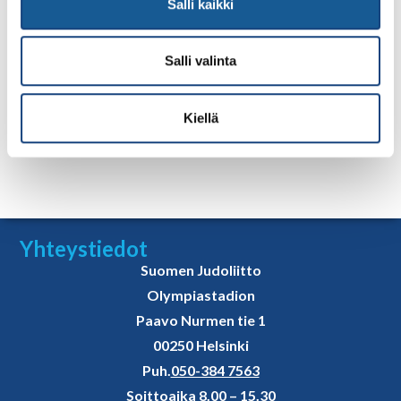
Salli kaikki
Alle 23-vuotiaiden maajoukkue
Salli valinta
Valmentajat
Suunnitelmat ja materiaalit
Kiellä
Yhteystiedot
Suomen Judoliitto
Olympiastadion
Paavo Nurmen tie 1
00250 Helsinki
Puh.
050-384 7563
Soittoaika 8.00 – 15.30