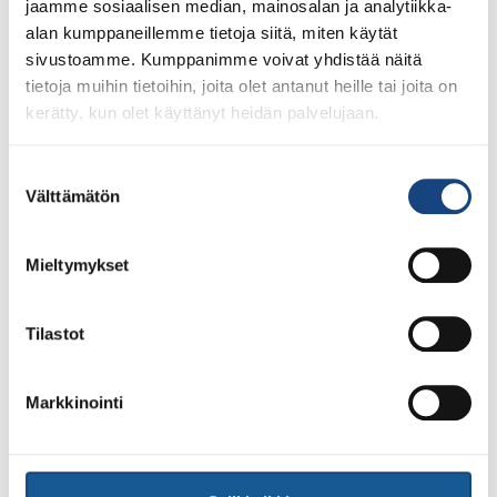
jaamme sosiaalisen median, mainosalan ja analytiikka-
Top Team
alan kumppaneillemme tietoja siitä, miten käytät
sivustoamme. Kumppanimme voivat yhdistää näitä
tietoja muihin tietoihin, joita olet antanut heille tai joita on
Top Team 2026
kerätty, kun olet käyttänyt heidän palvelujaan.
Martti Puumalainen
, Meido-Kan Helsinki
Suostumuksen
Luukas Saha
, Riihimäen Judoseura
Välttämätön
valinta
Valtteri Olin
, Keravan Bodonos
Eetu Ihanamäki
, Nokian Judo
Artur Kanevets
, Tikkurilan Judokat
Mieltymykset
Pihla Salonen
, Porin Judokarhut
Pihla Matikainen
, Maskun Tempo
Tilastot
Emma Krapu
, Vantaan Jukara
Louna-Lumia Seikkula
, Meido-Kan Helsinki
Markkinointi
Aikuisten maajoukkue