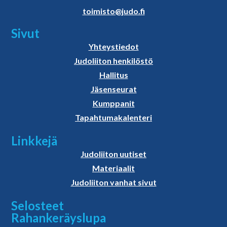
toimisto@judo.fi
Sivut
Yhteystiedot
Judoliiton henkilöstö
Hallitus
Jäsenseurat
Kumppanit
Tapahtumakalenteri
Linkkejä
Judoliiton uutiset
Materiaalit
Judoliiton vanhat sivut
Selosteet
Rahankeräyslupa