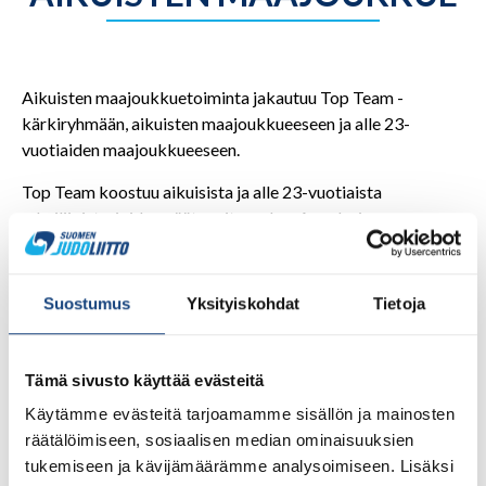
Aikuisten maajoukkuetoiminta jakautuu Top Team -
kärkiryhmään, aikuisten maajoukkueeseen ja alle 23-
vuotiaiden maajoukkueeseen.
Top Team koostuu aikuisista ja alle 23-vuotiaista
urheilijoista, joiden päätavoite on Los Angelesin
Olympialaisissa 2028. Top Teamiin voidaan nimetä myös
alle 21-vuotiaita urheilijoita. Aikuisten ja alle 23-vuotiaiden
maajoukkue osallistuu kansainvälisiin tapahtumiin ja
Suostumus
Yksityiskohdat
Tietoja
tavoittelee nousua Top Team -kärkiryhmään.
Aikuisten valmennuksesta vastaavat päävalmentaja Rok
Tämä sivusto käyttää evästeitä
Draksic ja alle 23-vuotiaiden vastuuvalmentaja Eetu
Laamanen.
Käytämme evästeitä tarjoamamme sisällön ja mainosten
räätälöimiseen, sosiaalisen median ominaisuuksien
tukemiseen ja kävijämäärämme analysoimiseen. Lisäksi