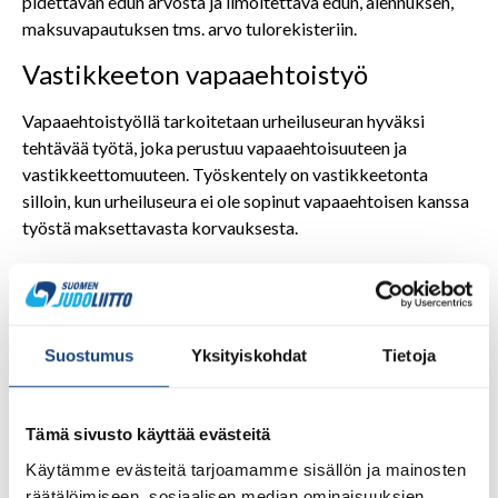
pidettävän edun arvosta ja ilmoitettava edun, alennuksen,
maksuvapautuksen tms. arvo tulorekisteriin.
Vastikkeeton vapaaehtoistyö
Vapaaehtoistyöllä tarkoitetaan urheiluseuran hyväksi
tehtävää työtä, joka perustuu vapaaehtoisuuteen ja
vastikkeettomuuteen. Työskentely on vastikkeetonta
silloin, kun urheiluseura ei ole sopinut vapaaehtoisen kanssa
työstä maksettavasta korvauksesta.
Kyse ei siten ole vapaaehtoistyöstä, jos henkilö saa
tekemästään työstä korvaukseksi esimerkiksi rahaa,
tavaran, edun, palvelun tai vapautuksen tai alennuksen
jäsen-, kausi-, kilpailu-, tms. seuratoimintaan liittyvien
Suostumus
Yksityiskohdat
Tietoja
maksujen maksuvelvollisuudesta.
Palkanmaksumuodot ja tavat
Tämä sivusto käyttää evästeitä
Seura voi palkata työntekijän, jolle maksetaan palkkaa.
Käytämme evästeitä tarjoamamme sisällön ja mainosten
Tällöin tehdään työsopimus jossa palkattu henkilö on seuran
räätälöimiseen, sosiaalisen median ominaisuuksien