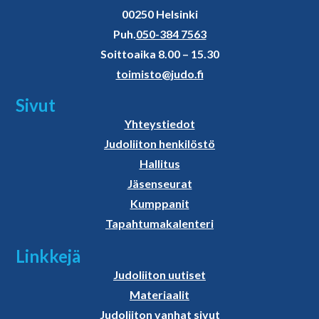
00250 Helsinki
Puh.
050-384 7563
Soittoaika 8.00 – 15.30
toimisto@judo.fi
Sivut
Yhteystiedot
Judoliiton henkilöstö
Hallitus
Jäsenseurat
Kumppanit
Tapahtumakalenteri
Linkkejä
Judoliiton uutiset
Materiaalit
Judoliiton vanhat sivut