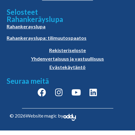
Selosteet
Rahankeräyslupa
Rahankerayslupa
Rahankerayslupa: tilimuutospaatos
Rekisteriseloste
Yhdenvertaisuus ja vastuullisuus
Evästekäytäntö
Seuraa meitä
© 2026
Website magic by