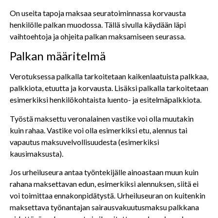
On useita tapoja maksaa seuratoiminnassa korvausta
henkilölle palkan muodossa. Tällä sivulla käydään läpi
vaihtoehtoja ja ohjeita palkan maksamiseen seurassa.
Palkan määritelmä
Verotuksessa palkalla tarkoitetaan kaikenlaatuista palkkaa,
palkkiota, etuutta ja korvausta. Lisäksi palkalla tarkoitetaan
esimerkiksi henkilökohtaista luento- ja esitelmäpalkkiota.
Työstä maksettu veronalainen vastike voi olla muutakin
kuin rahaa. Vastike voi olla esimerkiksi etu, alennus tai
vapautus maksuvelvollisuudesta (esimerkiksi
kausimaksusta).
Jos urheiluseura antaa työntekijälle ainoastaan muun kuin
rahana maksettavan edun, esimerkiksi alennuksen, siitä ei
voi toimittaa ennakonpidätystä. Urheiluseuran on kuitenkin
maksettava työnantajan sairausvakuutusmaksu palkkana