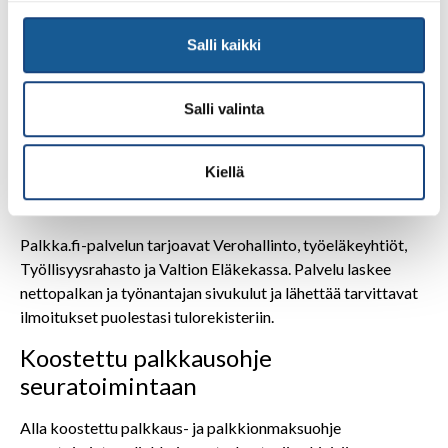
matkakulut toteutuneista matkoista ja kuluista.
Palkka.fi on maksuton
Salli kaikki
palkanlaskentaohjelma
Salli valinta
Palkka.fi -palvelussa lasket ja ilmoitat palkat helposti.
Palkka.fi sopii erityisesti pientyönantajille, kuten pienille
yrityksille, kotitalouksille, yhdistyksille ja seuroille.
Kiellä
Palkka.fi:ssä on myös työntekijän näkymä, josta työntekijä
näkee esimerkiksi palkkalaskelmat ja muut palkkatiedot.
Palkka.fi-palvelun tarjoavat Verohallinto, työeläkeyhtiöt,
Työllisyysrahasto ja Valtion Eläkekassa. Palvelu laskee
nettopalkan ja työnantajan sivukulut ja lähettää tarvittavat
ilmoitukset puolestasi tulorekisteriin.
Koostettu palkkausohje
seuratoimintaan
Alla koostettu palkkaus- ja palkkionmaksuohje