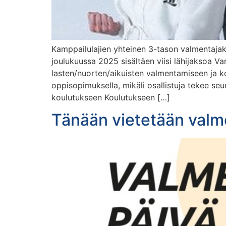
Kamppailulajien yhteinen 3-tason valmentajak
joulukuussa 2025 sisältäen viisi lähijaksoa 
lasten/nuorten/aikuisten valmentamiseen ja k
oppisopimuksella, mikäli osallistuja tekee seur
koulutukseen Koulutukseen […]
Tänään vietetään valme