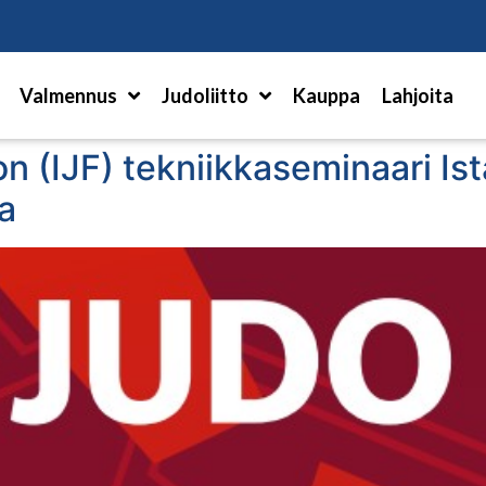
Hae
Valmennus
Judoliitto
Kauppa
Lahjoita
on (IJF) tekniikkaseminaari Is
a