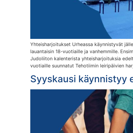
Yhteisharjoitukset Urheassa käynnistyvät jäll
lauantaisin 18-vuotiaille ja vanhemmille. Ensi
Judoliiton kalenterista yhteisharjoituksia ede
vuotiaille suunnatut Tehotiimin leiripäivien ha
Syyskausi käynnistyy e