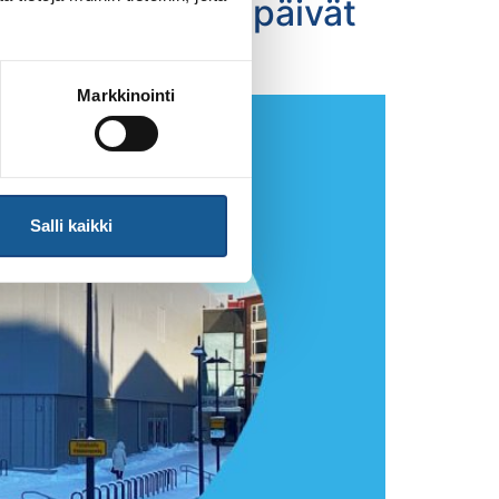
ehotiimin leiripäivät
Markkinointi
Salli kaikki