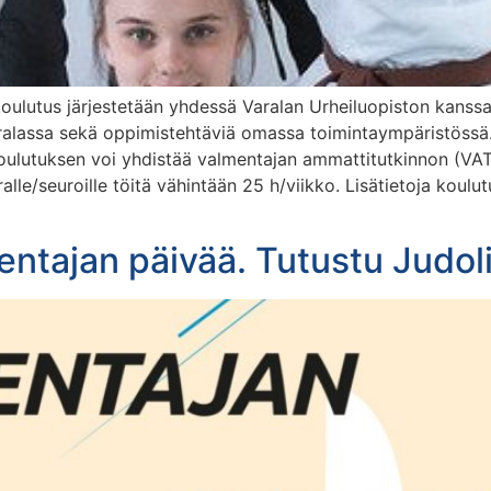
oulutus järjestetään yhdessä Varalan Urheiluopiston kanssa
Varalassa sekä oppimistehtäviä omassa toimintaympäristössä
oulutuksen voi yhdistää valmentajan ammattitutkinnon (VAT)
alle/seuroille töitä vähintään 25 h/viikko. Lisätietoja koulu
ntajan päivää. Tutustu Judolii