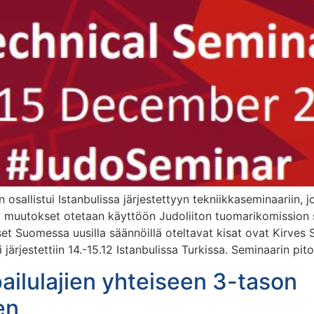
sallistui Istanbulissa järjestettyyn tekniikkaseminaariin, jo
 muutokset otetaan käyttöön Judoliiton tuomarikomission 
set Suomessa uusilla säännöillä oteltavat kisat ovat Kirves
ärjestettiin 14.-15.12 Istanbulissa Turkissa. Seminaarin pito
ilulajien yhteiseen 3-tason
en