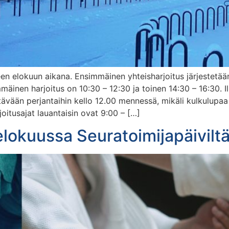
een elokuun aikana. Ensimmäinen yhteisharjoitus järjestetään
mmäinen harjoitus on 10:30 – 12:30 ja toinen 14:30 – 16:30. 
ltävään perjantaihin kello 12.00 mennessä, mikäli kulkulupa
rjoitusajat lauantaisin ovat 9:00 – […]
lokuussa Seuratoimijapäiviltä 