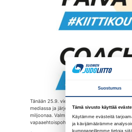
Suostumus
Tänään 25.9. vietetään Valmentajan päivää. Pä
Tämä sivusto käyttää eväste
mediassa ja järjestämällä pieniä yllätyksiä o
miljoonaa. Valmentajilla on valtava vaikutus
Käytämme evästeitä tarjoama
vapaaehtoispohjalta. Valmentajia voi toki kiit
ja kävijämäärämme analysoim
kumppaneillemme tietoja siitä