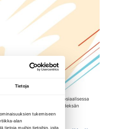
Tietoja
a esiin jakamalla kiitoksia sosiaalisessa
mentajaa ja Euroopassa noin yhdeksän
ii vieläpä ilman korvausta
 ominaisuuksien tukemiseen
tiikka-alan
ietoja muihin tietoihin, joita