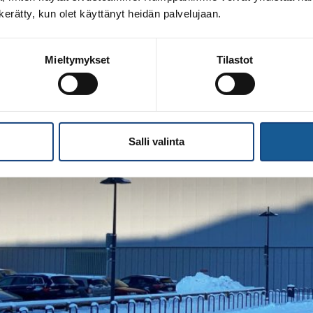
tukset ja Etelä-Suomen Judon T
n kerätty, kun olet käyttänyt heidän palvelujaan.
Mieltymykset
Tilastot
Salli valinta