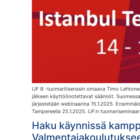
IJF B -tuomarilisenssin omaava Timo Lehtonen o
jälkeen käyttöönotettavat säännöt. Suomessa
järjestetään webinaarina 15.1.2025. Ensimmäi
Tampereella 25.1.2025. IJF:n tuomariseminaari j
Haku käynnissä kamppa
Valmentajakoulutukse