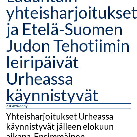
yhteisharjoitukse
ja Etelä-Suomen
Judon Tehotiimin
leiripäivät
Urheassa
käynnistyvät
6.8.2024
oddy
Yhteisharjoitukset Urheassa
käynnistyvät jälleen elokuun
aikana. Ensimmäinen