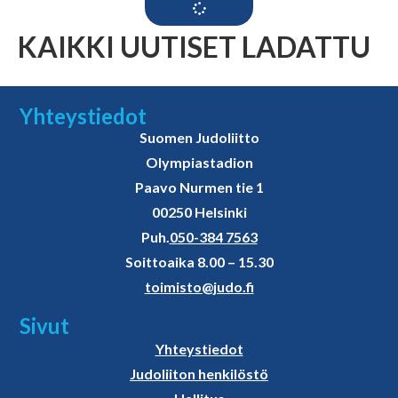
KAIKKI UUTISET LADATTU
Yhteystiedot
Suomen Judoliitto
Olympiastadion
Paavo Nurmen tie 1
00250 Helsinki
Puh.
050-384 7563
Soittoaika 8.00 – 15.30
toimisto@judo.fi
Sivut
Yhteystiedot
Judoliiton henkilöstö