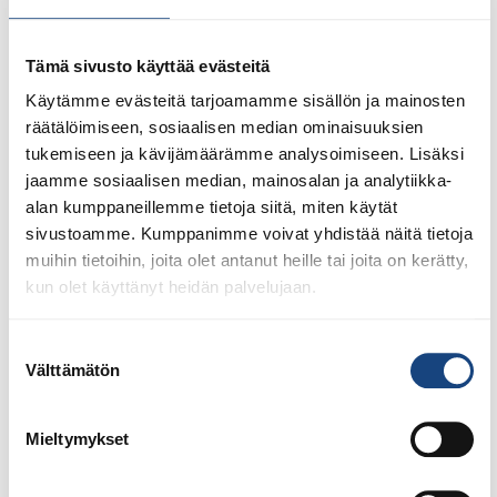
Tämä sivusto käyttää evästeitä
1.8.2026
Pentti Vauhkoselle harvinainen
Käytämme evästeitä tarjoamamme sisällön ja mainosten
huomionosoitus
räätälöimiseen, sosiaalisen median ominaisuuksien
tukemiseen ja kävijämäärämme analysoimiseen. Lisäksi
jaamme sosiaalisen median, mainosalan ja analytiikka-
alan kumppaneillemme tietoja siitä, miten käytät
sivustoamme. Kumppanimme voivat yhdistää näitä tietoja
muihin tietoihin, joita olet antanut heille tai joita on kerätty,
kun olet käyttänyt heidän palvelujaan.
Suostumuksen
Välttämätön
valinta
Mieltymykset