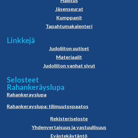
Hallitus
Jäsenseurat
Kumppanit
Tapahtumakalenteri
Linkkejä
Judoliiton uutiset
Materiaalit
Judoliiton vanhat sivut
Selosteet
Rahankeräyslupa
Rahankerayslupa
Rahankerayslupa: tilimuutospaatos
Rekisteriseloste
Yhdenvertaisuus ja vastuullisuus
Evästekäytäntö