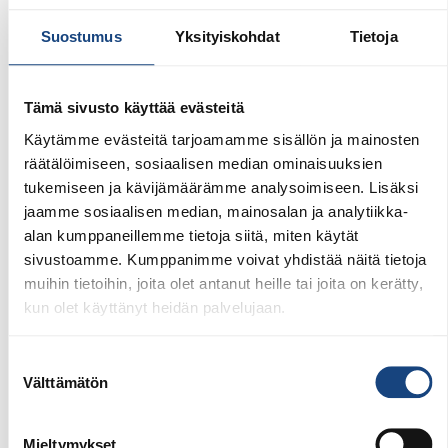
Suostumus
Yksityiskohdat
Tietoja
1.8.2026
Pentti Vauhkoselle harvinainen
Tämä sivusto käyttää evästeitä
huomionosoitus
Käytämme evästeitä tarjoamamme sisällön ja mainosten
räätälöimiseen, sosiaalisen median ominaisuuksien
tukemiseen ja kävijämäärämme analysoimiseen. Lisäksi
jaamme sosiaalisen median, mainosalan ja analytiikka-
alan kumppaneillemme tietoja siitä, miten käytät
sivustoamme. Kumppanimme voivat yhdistää näitä tietoja
muihin tietoihin, joita olet antanut heille tai joita on kerätty,
kun olet käyttänyt heidän palvelujaan.
Suostumuksen
Välttämätön
valinta
Mieltymykset