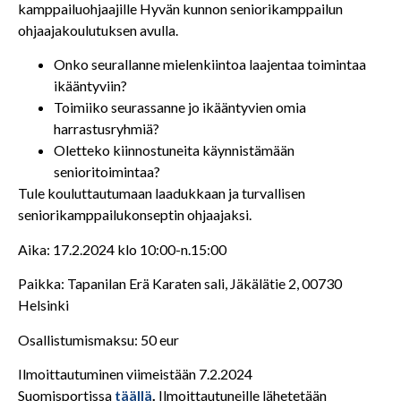
kamppailuohjaajille Hyvän kunnon seniorikamppailun
ohjaajakoulutuksen avulla.
Onko seurallanne mielenkiintoa laajentaa toimintaa
ikääntyviin?
Toimiiko seurassanne jo ikääntyvien omia
harrastusryhmiä?
Oletteko kiinnostuneita käynnistämään
senioritoimintaa?
Tule kouluttautumaan laadukkaan ja turvallisen
seniorikamppailukonseptin ohjaajaksi.
Aika: 17.2.2024 klo 10:00-n.15:00
Paikka: Tapanilan Erä Karaten sali, Jäkälätie 2, 00730
Helsinki
Osallistumismaksu: 50 eur
Ilmoittautuminen viimeistään 7.2.2024
Suomisportissa
täällä
.
Ilmoittautuneille lähetetään