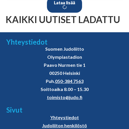
Lataa lisää
KAIKKI UUTISET LADATTU
Yhteystiedot
Suomen Judoliitto
Olympiastadion
Paavo Nurmen tie 1
00250 Helsinki
Puh.
050-384 7563
Soittoaika 8.00 – 15.30
toimisto@judo.fi
Sivut
Yhteystiedot
Judoliiton henkilöstö