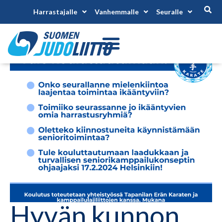
Harrastajalle
Vanhemmalle
Seuralle
Hyvän kunnon