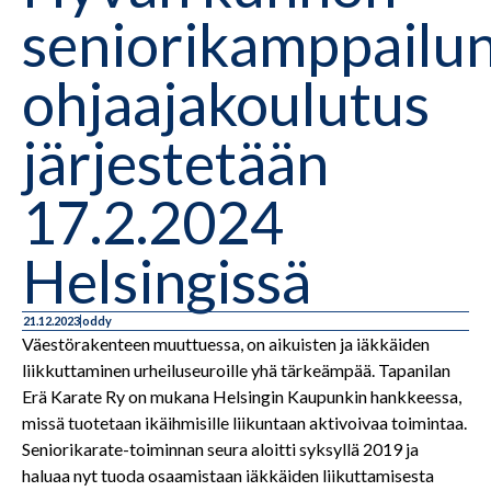
seniorikamppailu
ohjaajakoulutus
järjestetään
17.2.2024
Helsingissä
21.12.2023
oddy
Väestörakenteen muuttuessa, on aikuisten ja iäkkäiden
liikkuttaminen urheiluseuroille yhä tärkeämpää. Tapanilan
Erä Karate Ry on mukana Helsingin Kaupunkin hankkeessa,
missä tuotetaan ikäihmisille liikuntaan aktivoivaa toimintaa.
Seniorikarate-toiminnan seura aloitti syksyllä 2019 ja
haluaa nyt tuoda osaamistaan iäkkäiden liikuttamisesta