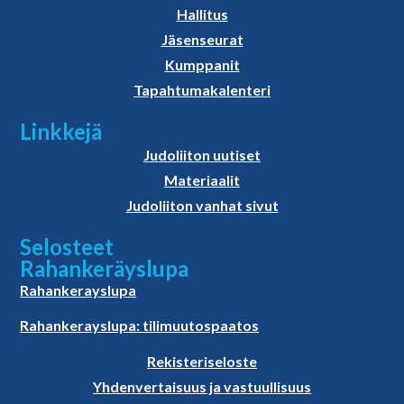
Hallitus
Jäsenseurat
Kumppanit
Tapahtumakalenteri
Linkkejä
Judoliiton uutiset
Materiaalit
Judoliiton vanhat sivut
Selosteet
Rahankeräyslupa
Rahankerayslupa
Rahankerayslupa: tilimuutospaatos
Rekisteriseloste
Yhdenvertaisuus ja vastuullisuus