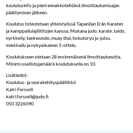
koulutusinfo ja pieni ennakkotehtävä ilmoittautumisajan
päättymisen jälkeen.
Koulutus toteutetaan yhteistyössä Tapanilan Erän Karaten
ja kamppailulajiliittojen kanssa. Mukana judo, karate, taido,
nyrkkeily, taekwondo, muay thai, hokutoryu ju-jutsu,
miekkailu ja nykyaikainen 5-ottelu.
Koulutukseen otetaan 28 ensimmäisenä ilmoittautunutta.
Minimi osallistujamäärä koulutuksella on 10.
Lisätiedot:
Koulutus- ja seurakehityspäällikkö
Katri Forssell
katri.forssell@judo.fi
050 3226090