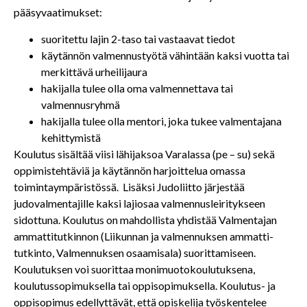
pääsyvaatimukset:
suoritettu lajin 2-taso tai vastaavat tiedot
käytännön valmennustyötä vähintään kaksi vuotta tai
merkittävä urheilijaura
hakijalla tulee olla oma valmennettava tai
valmennusryhmä
hakijalla tulee olla mentori, joka tukee valmentajana
kehittymistä
Koulutus sisältää viisi lähijaksoa Varalassa (pe – su) sekä
oppimistehtäviä ja käytännön harjoittelua omassa
toimintaympäristössä. Lisäksi Judoliitto järjestää
judovalmentajille kaksi lajiosaa valmennusleiritykseen
sidottuna. Koulutus on mahdollista yhdistää Valmentajan
ammattitutkinnon (Liikunnan ja valmennuksen ammatti-
tutkinto, Valmennuksen osaamisala) suorittamiseen.
Koulutuksen voi suorittaa monimuotokoulutuksena,
koulutussopimuksella tai oppisopimuksella. Koulutus- ja
oppisopimus edellyttävät, että opiskelija työskentelee