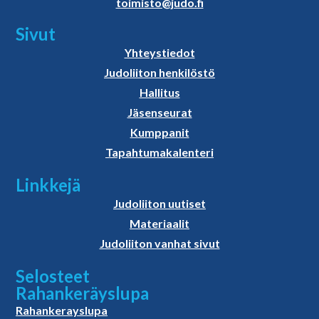
toimisto@judo.fi
Sivut
Yhteystiedot
Judoliiton henkilöstö
Hallitus
Jäsenseurat
Kumppanit
Tapahtumakalenteri
Linkkejä
Judoliiton uutiset
Materiaalit
Judoliiton vanhat sivut
Selosteet
Rahankeräyslupa
Rahankerayslupa