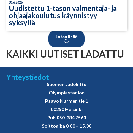
30.6.2026
Uudistettu 1-tason valmentaja- ja
ohjaajakoulutus käynnistyy
syksyllä
Lataa lisää
KAIKKI UUTISET LADATTU
Yhteystiedot
Suomen Judoliitto
Olympiastadion
Paavo Nurmen tie 1
00250 Helsinki
Puh.
050-384 7563
Soittoaika 8.00 – 15.30