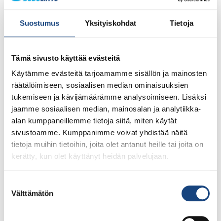
Suostumus
Yksityiskohdat
Tietoja
Tämä sivusto käyttää evästeitä
Käytämme evästeitä tarjoamamme sisällön ja mainosten
räätälöimiseen, sosiaalisen median ominaisuuksien
tukemiseen ja kävijämäärämme analysoimiseen. Lisäksi
1.8.2026
Pentti Vauhkoselle harvinainen
jaamme sosiaalisen median, mainosalan ja analytiikka-
huomionosoitus
alan kumppaneillemme tietoja siitä, miten käytät
sivustoamme. Kumppanimme voivat yhdistää näitä
tietoja muihin tietoihin, joita olet antanut heille tai joita on
kerätty, kun olet käyttänyt heidän palvelujaan.
Suostumuksen
Välttämätön
valinta