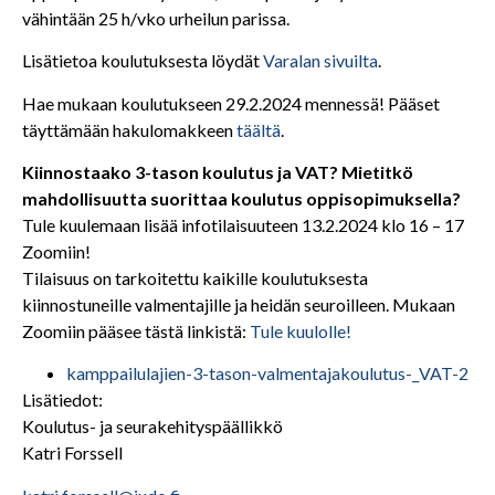
vähintään 25 h/vko urheilun parissa.
Lisätietoa koulutuksesta löydät
Varalan sivuilta
.
Hae mukaan koulutukseen 29.2.2024 mennessä! Pääset
täyttämään hakulomakkeen
täältä
.
Kiinnostaako 3-tason koulutus ja VAT? Mietitkö
mahdollisuutta suorittaa koulutus oppisopimuksella?
Tule kuulemaan lisää infotilaisuuteen 13.2.2024 klo 16 – 17
Zoomiin!
Tilaisuus on tarkoitettu kaikille koulutuksesta
kiinnostuneille valmentajille ja heidän seuroilleen. Mukaan
Zoomiin pääsee tästä linkistä:
Tule kuulolle!
kamppailulajien-3-tason-valmentajakoulutus-_VAT-2
Lisätiedot:
Koulutus- ja seurakehityspäällikkö
Katri Forssell