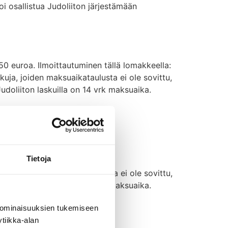
oi osallistua Judoliiton järjestämään
0 euroa. Ilmoittautuminen tällä lomakkeella:
uja, joiden maksuaikataulusta ei ole sovittu,
Judoliiton laskuilla on 14 vrk maksuaika.
 24.6. Lisätiedot:
Tietoja
 tällä lomakkeella:
uja, joiden maksuaikataulusta ei ole sovittu,
Judoliiton laskuilla on 14 vrk maksuaika.
 ominaisuuksien tukemiseen
tiikka-alan