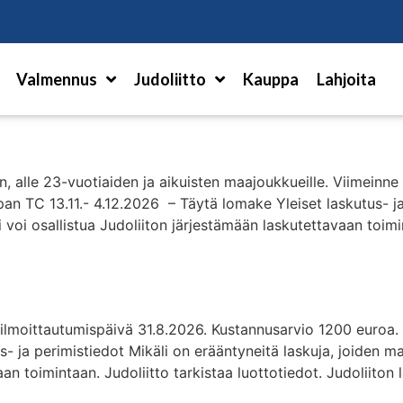
Hae
Valmennus
Judoliitto
Kauppa
Lahjoita
n, alle 23-vuotiaiden ja aikuisten maajoukkueille. Viimeinn
an TC 13.11.- 4.12.2026 – Täytä lomake Yleiset laskutus- ja
 voi osallistua Judoliiton järjestämään laskutettavaan toimin
 ilmoittautumispäivä 31.8.2026. Kustannusarvio 1200 euroa.
- ja perimistiedot Mikäli on erääntyneitä laskuja, joiden mak
an toimintaan. Judoliitto tarkistaa luottotiedot. Judoliiton 