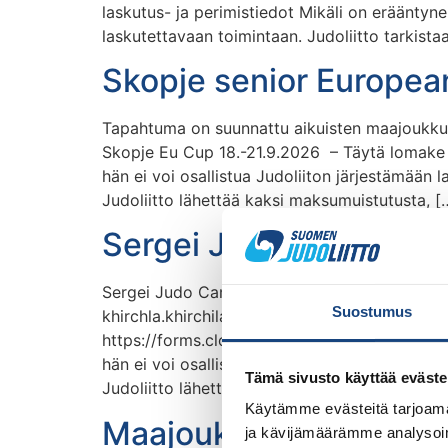
laskutus- ja perimistiedot Mikäli on erääntynei
laskutettavaan toimintaan. Judoliitto tarkistaa
Skopje senior Europe
Tapahtuma on suunnattu aikuisten maajoukkuee
Skopje Eu Cup 18.-21.9.2026 – Täytä lomake Yl
hän ei voi osallistua Judoliiton järjestämään l
Judoliitto lähettää kaksi maksumuistutusta, [
Sergei Judo Camp Tra
Sergei Judo Camp järjestetään Sveitsissä. Kus
Suostumus
khirchla.khirchilashvili@judo.fi. Tapahtuman 
https://forms.cloud.microsoft/e/UTKcxV8HpL Yl
hän ei voi osallistua Judoliiton järjestämään l
Tämä sivusto käyttää eväste
Judoliitto lähettää kaksi […]
Käytämme evästeitä tarjoama
Maajoukkueleiri Pajul
ja kävijämäärämme analysoim