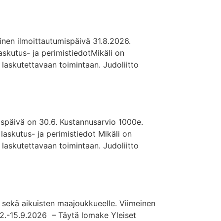
meinen ilmoittautumispäivä 31.8.2026.
askutus- ja perimistiedotMikäli on
n laskutettavaan toimintaan. Judoliitto
ispäivä on 30.6. Kustannusarvio 1000e.
askutus- ja perimistiedot Mikäli on
n laskutettavaan toimintaan. Judoliitto
n sekä aikuisten maajoukkueelle. Viimeinen
 2.-15.9.2026 – Täytä lomake Yleiset