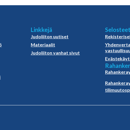
Linkkejä
Selostee
Judoliiton uutiset
Rekisterise
ö
Materiaalit
Yhdenverta
vastuullisu
Judoliiton vanhat sivut
Evästekäyt
Rahanker
Rahankeray
i
Rahankeray
tilimuutos