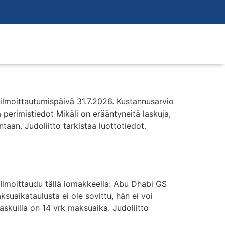
e ilmoittautumispäivä 31.7.2026. Kustannusarvio
 perimistiedot Mikäli on erääntyneitä laskuja,
taan. Judoliitto tarkistaa luottotiedot.
 Ilmoittaudu tällä lomakkeella: Abu Dhabi GS
suaikataulusta ei ole sovittu, hän ei voi
laskuilla on 14 vrk maksuaika. Judoliitto