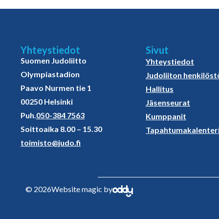
Yhteystiedot
Sivut
Suomen Judoliitto
Yhteystiedot
Olympiastadion
Judoliiton henkilöst
Paavo Nurmen tie 1
Hallitus
00250 Helsinki
Jäsenseurat
Puh.
050-384 7563
Kumppanit
Soittoaika 8.00 – 15.30
Tapahtumakalenter
toimisto@judo.fi
© 2026
Website magic by