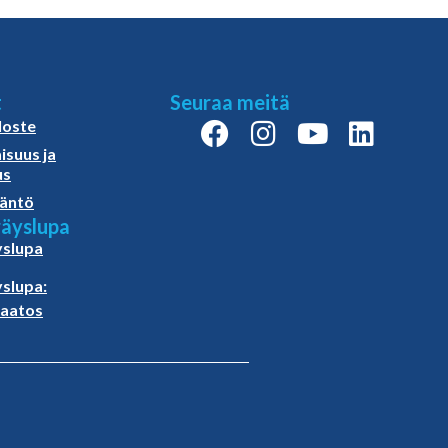
t
Seuraa meitä
loste
isuus ja
us
äntö
äyslupa
slupa
slupa:
paatos