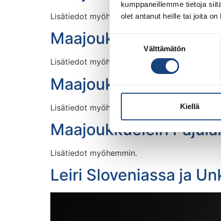
kumppaneillemme tietoja siitä
Lisätiedot myöhemmin.
olet antanut heille tai joita o
Maajoukkueleiri Pajul
Suostumuksen
Välttämätön
valinta
Lisätiedot myöhemmin.
Maajoukkueleiri Pajul
Kiellä
Lisätiedot myöhemmin.
Maajoukkueleiri Pajul
Lisätiedot myöhemmin.
Leiri Sloveniassa ja Un