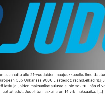
n suunnattu alle 21-vuotiaiden maajoukkueelle. Ilmoittautu
ropean Cup Unkarissa 900€ Lisätiedot: rachid.elkadiri@judo.
ä laskuja, joiden maksuaikataulusta ei ole sovittu, hän ei vo
 luottotiedot. Judoliiton laskuilla on 14 vrk maksuaika. […]