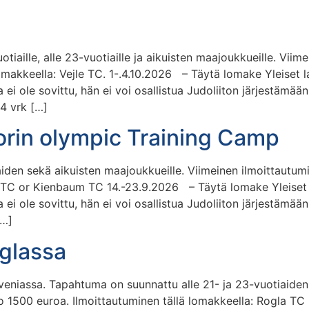
uotiaille, alle 23-vuotiaille ja aikuisten maajoukkueille. Vii
omakkeella: Vejle TC. 1-.4.10.2026 – Täytä lomake Yleiset l
 ei ole sovittu, hän ei voi osallistua Judoliiton järjestämää
14 vrk […]
orin olympic Training Camp
iden sekä aikuisten maajoukkueille. Viimeinen ilmoittautum
OTC or Kienbaum TC 14.-23.9.2026 – Täytä lomake Yleiset l
 ei ole sovittu, hän ei voi osallistua Judoliiton järjestämää
[…]
oglassa
oveniassa. Tapahtuma on suunnattu alle 21- ja 23-vuotiaide
o 1500 euroa. Ilmoittautuminen tällä lomakkeella: Rogla TC