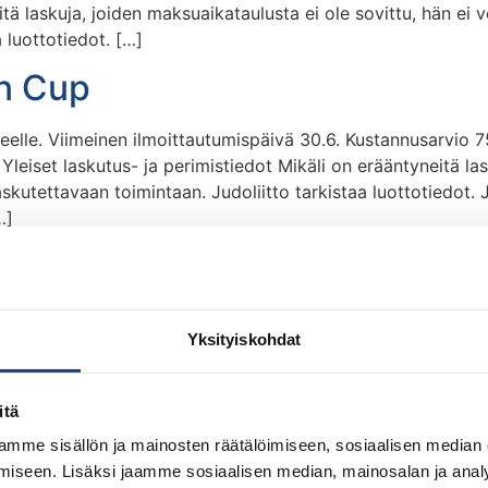
tä laskuja, joiden maksuaikataulusta ei ole sovittu, hän ei v
 luottotiedot. […]
an Cup
lle. Viimeinen ilmoittautumispäivä 30.6. Kustannusarvio 75
eiset laskutus- ja perimistiedot Mikäli on erääntyneitä lask
askutettavaan toimintaan. Judoliitto tarkistaa luottotiedot. 
…]
ining Camp
tannusarvio on noin 800 euroa. Ilmoittautuminen viimeistään
Yksityiskohdat
nettisivut: https://www.sjcamp.ch/en/natsu/ Ilmoittautuminen
eiset laskutus- ja perimistiedot Mikäli on erääntyneitä lask
askutettavaan toimintaan. Judoliitto tarkistaa luottotiedot. 
itä
mme sisällön ja mainosten räätälöimiseen, sosiaalisen median
ahdessa
iseen. Lisäksi jaamme sosiaalisen median, mainosalan ja analy