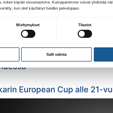
, miten käytät sivustoamme. Kumppanimme voivat yhdistää näitä t
n kerätty, kun olet käyttänyt heidän palvelujaan.
ahdessa
Mieltymykset
Tilastot
ahdessa
Salli valinta
ahdessa
karin European Cup alle 21-vuo