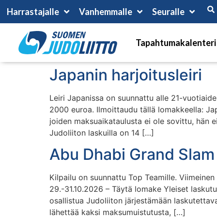
Harrastajalle
Vanhemmalle
Seuralle
Tapahtumakalenteri
Japanin harjoitusleiri
Leiri Japanissa on suunnattu alle 21-vuotiaide
2000 euroa. Ilmoittaudu tällä lomakkeella: Jap
joiden maksuaikataulusta ei ole sovittu, hän ei
Judoliiton laskuilla on 14 […]
Abu Dhabi Grand Slam
Kilpailu on suunnattu Top Teamille. Viimeinen
29.-31.10.2026 – Täytä lomake Yleiset laskutus
osallistua Judoliiton järjestämään laskutettava
lähettää kaksi maksumuistutusta, […]