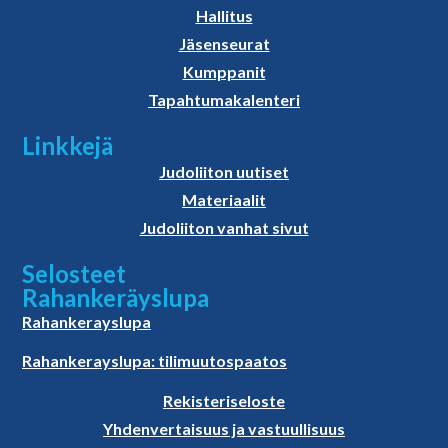
Hallitus
Jäsenseurat
Kumppanit
Tapahtumakalenteri
Linkkejä
Judoliiton uutiset
Materiaalit
Judoliiton vanhat sivut
Selosteet
Rahankeräyslupa
Rahankerayslupa
Rahankerayslupa: tilimuutospaatos
Rekisteriseloste
Yhdenvertaisuus ja vastuullisuus