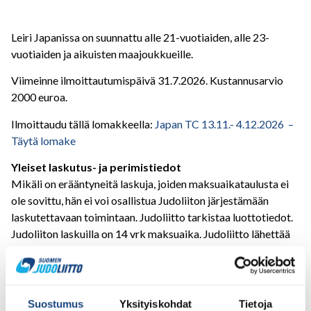
Leiri Japanissa on suunnattu alle 21-vuotiaiden, alle 23-
vuotiaiden ja aikuisten maajoukkueille.
Viimeinne ilmoittautumispäivä 31.7.2026. Kustannusarvio
2000 euroa.
Ilmoittaudu tällä lomakkeella:
Japan TC 13.11.- 4.12.2026 –
Täytä lomake
Yleiset laskutus- ja perimistiedot
Mikäli on erääntyneitä laskuja, joiden maksuaikataulusta ei
ole sovittu, hän ei voi osallistua Judoliiton järjestämään
laskutettavaan toimintaan. Judoliitto tarkistaa luottotiedot.
Judoliiton laskuilla on 14 vrk maksuaika. Judoliitto lähettää
kaksi maksumuistutusta, jonka jälkeen saatava siirretään
perintäyhtiölle.
Kilpailumatkojen laskutus
Suostumus
Yksityiskohdat
Tietoja
Suomen Judoliiton järjestämien kilpailumatkojen laskuihin