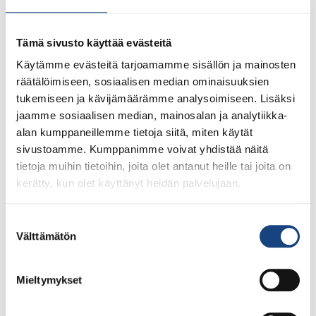
lisätään 20 euron toimistopalvelumaksu Judoliitolle
koituneiden kustannusten lisäksi. Kilpailumatkat laskutetaan
Tämä sivusto käyttää evästeitä
1-2 kuukauden kuluttua matkan päättymisestä, kun
Käytämme evästeitä tarjoamamme sisällön ja mainosten
tapahtuman kaikki kulut ovat selvillä.
räätälöimiseen, sosiaalisen median ominaisuuksien
Peruutusehdot, matkat
tukemiseen ja kävijämäärämme analysoimiseen. Lisäksi
Matkalle voi ilmoittautua matkan vastuuvalmentajan
jaamme sosiaalisen median, mainosalan ja analytiikka-
tiedottamissa aikamääreissä. Ilmoittautuminen on sitova.
alan kumppaneillemme tietoja siitä, miten käytät
Mikäli matka mahdollisesti perutaan, Judoliitto laskuttaa ne
sivustoamme. Kumppanimme voivat yhdistää näitä
kulut, joista ei ole saanut palautusta tai hyvitystä (esimerkiksi
tietoja muihin tietoihin, joita olet antanut heille tai joita on
lentoliput, majoitus- ja ilmoittautumismaksut, joista ei ole
kerätty, kun olet käyttänyt heidän palvelujaan.
saatu palautusta). Sairastumis- tai loukkaantumistapauksissa
matkustaja voi hakea omasta matkavakuutuksesta
Suostumuksen
korvauksia lääkärintodistusta vastaan niistä kuluista, jotka
Välttämätön
valinta
Judoliitto on laskuttanut (matkavakuutus tulee olla voimassa
matkaa varatessa). Vakuutusyhtiöitä varten pyydettyjen
todistusten kulut Judoliitto veloittaa edelleen matkustajalta.
Mieltymykset
Judoliiton jäsen- ja lisäturvavakuutuksesta voi hakea
korvauksia, kun on loukkaantunut äkillisen tapahtuman