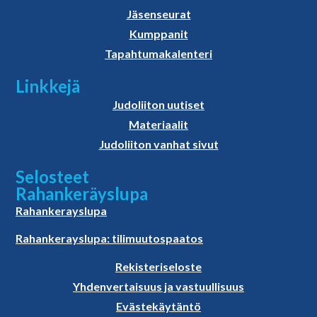
Jäsenseurat
Kumppanit
Tapahtumakalenteri
Linkkejä
Judoliiton uutiset
Materiaalit
Judoliiton vanhat sivut
Selosteet
Rahankeräyslupa
Rahankerayslupa
Rahankerayslupa: tilimuutospaatos
Rekisteriseloste
Yhdenvertaisuus ja vastuullisuus
Evästekäytäntö