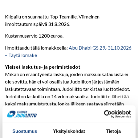
Kilpailu on suunnattu Top Teamille. Viimeinen
ilmoittautumispäivä 31.8.2026.
Kustannusarvio 1200 euroa.
Ilmoittaudu tällä lomakkeella:
Abu Dhabi GS 29.-31.10.2026
– Täytä lomake
Yleiset laskutus- ja perimistiedot
Mikäli on erääntyneitä laskuja, joiden maksuaikataulusta ei
ole sovittu, hän ei voi osallistua Judoliiton järjestämään
laskutettavaan toimintaan. Judoliitto tarkistaa luottotiedot.
Judoliiton laskuilla on 14 vrk maksuaika. Judoliitto lähettää
kaksi maksumuistutusta, jonka jälkeen saatava siirretään
perintäyhtiölle.
Kilpailumatkojen laskutus
Suomen Judoliiton järjestämien kilpailumatkojen laskuihin
Suostumus
Yksityiskohdat
Tietoja
lisätään 20 euron toimistopalvelumaksu Judoliitolle