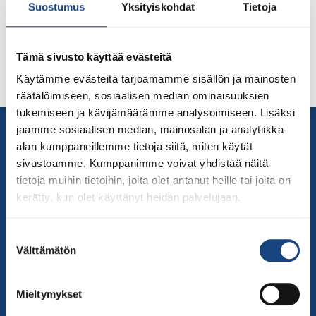
Suostumus
Yksityiskohdat
Tietoja
Tämä sivusto käyttää evästeitä
Lisätiedot myöhemmin.
Käytämme evästeitä tarjoamamme sisällön ja mainosten
räätälöimiseen, sosiaalisen median ominaisuuksien
tukemiseen ja kävijämäärämme analysoimiseen. Lisäksi
Yhteystiedot
jaamme sosiaalisen median, mainosalan ja analytiikka-
alan kumppaneillemme tietoja siitä, miten käytät
Suomen Judoliitto
sivustoamme. Kumppanimme voivat yhdistää näitä
Olympiastadion
tietoja muihin tietoihin, joita olet antanut heille tai joita on
Paavo Nurmen tie 1
kerätty, kun olet käyttänyt heidän palvelujaan.
00250 Helsinki
Puh.
050-384 7563
Suostumuksen
Soittoaika 8.00 – 15.30
Välttämätön
valinta
toimisto@judo.fi
Sivut
Mieltymykset
Yhteystiedot