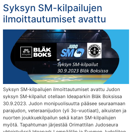
Syksyn SM-kilpailujen
ilmoittautumiset avattu
Syksyn SM-kilpailujen ilmoittautumiset avattu Judon
syksyn SM-kilpailut otellaan Ideaparkin Bläk Boksissa
30.9.2023. Judon monipuolisuutta pääsee seuraamaan
parajudon, veteraanijudon (yli 3o-vuotiaat), aikuisten ja
nuorten joukkuekilpailun sekä katan SM-kilpailujen
myötä. Tapahtuman järjestää Orimattilan Judoseura
yhteistyössä Ideapark Lempäälän ja Suomen Judoliiton