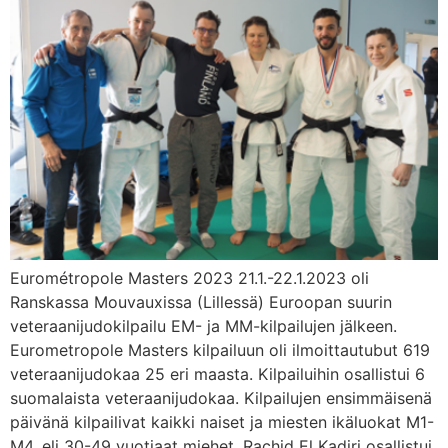
Eurométropole Masters 2023 21.1.-22.1.2023 oli
Ranskassa Mouvauxissa (Lillessä) Euroopan suurin
veteraanijudokilpailu EM- ja MM-kilpailujen jälkeen.
Eurometropole Masters kilpailuun oli ilmoittautubut 619
veteraanijudokaa 25 eri maasta. Kilpailuihin osallistui 6
suomalaista veteraanijudokaa. Kilpailujen ensimmäisenä
päivänä kilpailivat kaikki naiset ja miesten ikäluokat M1-
M4, eli 30-49 vuotiaat miehet. Rachid El Kadiri osallistui