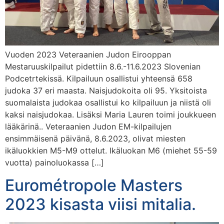
Vuoden 2023 Veteraanien Judon Eirooppan
Mestaruuskilpailut pidettiin 8.6.-11.6.2023 Slovenian
Podcetrtekissä. Kilpailuun osallistui yhteensä 658
judoka 37 eri maasta. Naisjudokoita oli 95. Yksitoista
suomalaista judokaa osallistui ko kilpailuun ja niistä oli
kaksi naisjudokaa. Lisäksi Maria Lauren toimi joukkueen
lääkärinä.. Veteraanien Judon EM-kilpailujen
ensimmäisenä päivänä, 8.6.2023, olivat miesten
ikäluokkien M5-M9 ottelut. Ikäluokan M6 (miehet 55-59
vuotta) painoluokassa […]
Eurométropole Masters
2023 kisasta viisi mitalia.