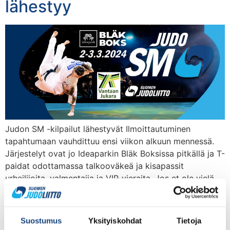
lähestyy
Judon SM -kilpailut lähestyvät Ilmoittautuminen
tapahtumaan vauhdittuu ensi viikon alkuun mennessä.
Järjestelyt ovat jo Ideaparkin Bläk Boksissa pitkällä ja T-
paidat odottamassa talkooväkeä ja kisapassit
urheilijoita, valmentajia ja VIP-vieraita. Jos et ole vielä
ilmoittautunut tapahtumaan, niin tee se pian. Yleisö
tosin saa ostaa tapahtumapaikalta liput suoraan ovelta,
hintaan 15 e/hlö. Kaikki alle 12-vuotiaat pääsevät
Suostumus
Yksityiskohdat
Tietoja
maksutta sisälle, […]