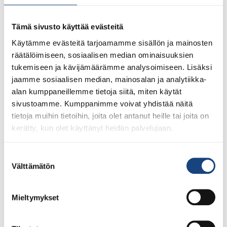
Eurometropole Masters
Tämä sivusto käyttää evästeitä
2024 – Veteraanit ottelivat
Käytämme evästeitä tarjoamamme sisällön ja mainosten
Ranskassa
räätälöimiseen, sosiaalisen median ominaisuuksien
tukemiseen ja kävijämäärämme analysoimiseen. Lisäksi
jaamme sosiaalisen median, mainosalan ja analytiikka-
alan kumppaneillemme tietoja siitä, miten käytät
sivustoamme. Kumppanimme voivat yhdistää näitä
tietoja muihin tietoihin, joita olet antanut heille tai joita on
kerätty, kun olet käyttänyt heidän palvelujaan.
Suostumuksen
Välttämätön
valinta
Mieltymykset