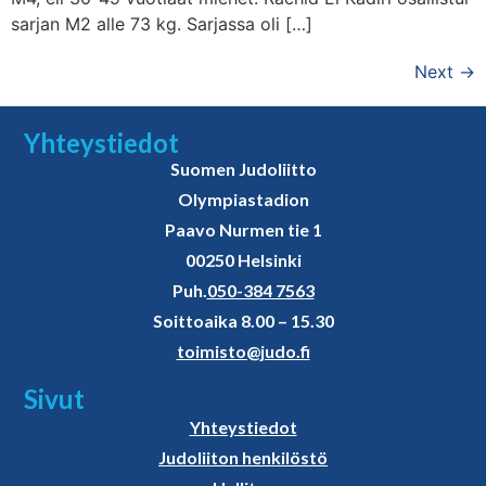
sarjan M2 alle 73 kg. Sarjassa oli […]
Next
→
Yhteystiedot
Suomen Judoliitto
Olympiastadion
Paavo Nurmen tie 1
00250 Helsinki
Puh.
050-384 7563
Soittoaika 8.00 – 15.30
toimisto@judo.fi
Sivut
Yhteystiedot
Judoliiton henkilöstö