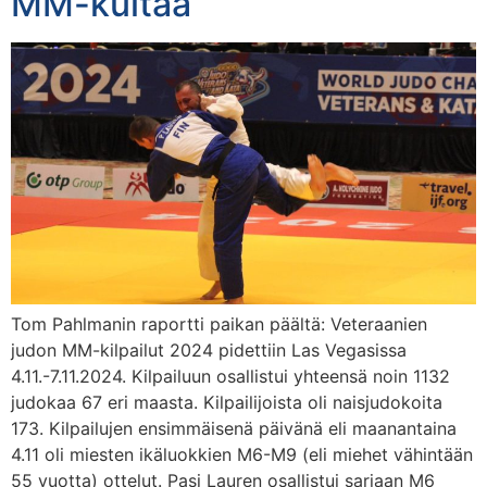
MM-kultaa
Tom Pahlmanin raportti paikan päältä: Veteraanien
judon MM-kilpailut 2024 pidettiin Las Vegasissa
4.11.-7.11.2024. Kilpailuun osallistui yhteensä noin 1132
judokaa 67 eri maasta. Kilpailijoista oli naisjudokoita
173. Kilpailujen ensimmäisenä päivänä eli maanantaina
4.11 oli miesten ikäluokkien M6-M9 (eli miehet vähintään
55 vuotta) ottelut. Pasi Lauren osallistui sarjaan M6