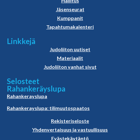
Hallitus
Jäsenseurat
Kumppanit
Tapahtumakalenteri
Linkkejä
Judoliiton uutiset
Materiaalit
Judoliiton vanhat sivut
Selosteet
Rahankeräyslupa
Rahankerayslupa
Rahankerayslupa: tilimuutospaatos
Rekisteriseloste
Yhdenvertaisuus ja vastuullisuus
Evästekäytäntö