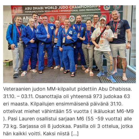
Veteraanien judon MM-kilpailut pidettiin Abu Dhabissa.
31.10. – 03.11. Osanottajia oli yhteensä 973 judokaa 63
eri maasta. Kilpailujen ensimmäisenä päivänä 31.10.
ottelivat miehet vähintään 55 vuotta ( ikäluokat M6-M9
). Pasi Lauren osallistui sarjaan M6 (55 -59 vuotta) alle
73 kg. Sarjassa oli 8 judokaa. Pasilla oli 3 ottelua, jotka
hän kaikki voitti. Kaksi niistä […]