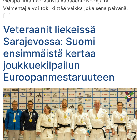
vieläpä ilman korvausta vapaaehtoispohjalta.
Valmentajia voi toki kiittää vaikka jokaisena päivänä,
[…]
Veteraanit liekeissä
Sarajevossa: Suomi
ensimmäistä kertaa
joukkuekilpailun
Euroopanmestaruuteen