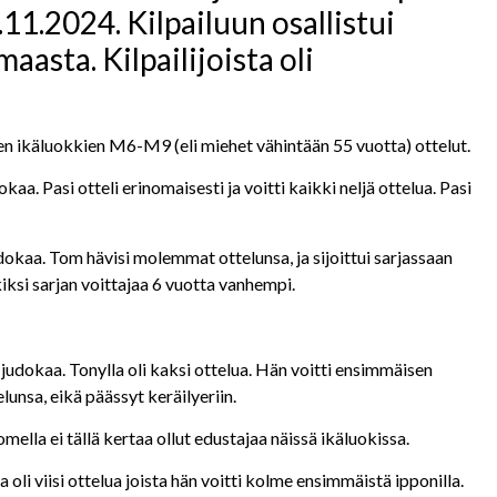
.11.2024. Kilpailuun osallistui
asta. Kilpailijoista oli
en ikäluokkien M6-M9 (eli miehet vähintään 55 vuotta) ottelut.
kaa. Pasi otteli erinomaisesti ja voitti kaikki neljä ottelua. Pasi
dokaa. Tom hävisi molemmat ottelunsa, ja sijoittui sarjassaan
kiksi sarjan voittajaa 6 vuotta vanhempi.
judokaa. Tonylla oli kaksi ottelua. Hän voitti ensimmäisen
lunsa, eikä päässyt keräilyeriin.
mella ei tällä kertaa ollut edustajaa näissä ikäluokissa.
 oli viisi ottelua joista hän voitti kolme ensimmäistä ipponilla.