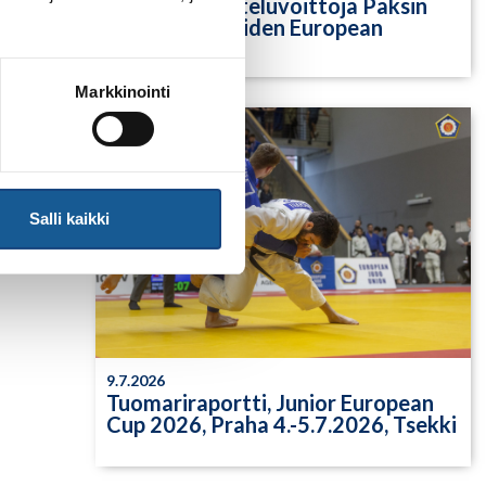
Yksittäisiä otteluvoittoja Paksin
alle 21-vuotiaiden European
Cupista
Markkinointi
Salli kaikki
9.7.2026
Tuomariraportti, Junior European
Cup 2026, Praha 4.-5.7.2026, Tsekki