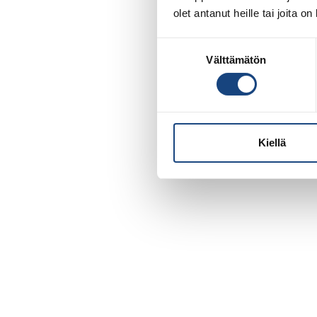
olet antanut heille tai joita o
Suostumuksen
Välttämätön
valinta
Kiellä