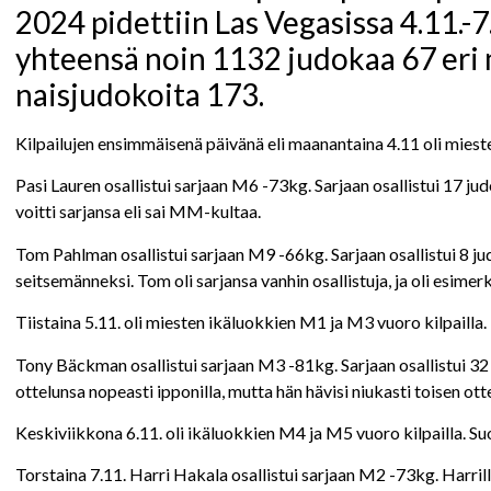
2024 pidettiin Las Vegasissa 4.11.-7
yhteensä noin 1132 judokaa 67 eri ma
naisjudokoita 173.
Kilpailujen ensimmäisenä päivänä eli maanantaina 4.11 oli miest
Pasi Lauren osallistui sarjaan M6 -73kg. Sarjaan osallistui 17 judo
voitti sarjansa eli sai MM-kultaa.
Tom Pahlman osallistui sarjaan M9 -66kg. Sarjaan osallistui 8 ju
seitsemänneksi. Tom oli sarjansa vanhin osallistuja, ja oli esimer
Tiistaina 5.11. oli miesten ikäluokkien M1 ja M3 vuoro kilpailla.
Tony Bäckman osallistui sarjaan M3 -81kg. Sarjaan osallistui 32 
ottelunsa nopeasti ipponilla, mutta hän hävisi niukasti toisen otte
Keskiviikkona 6.11. oli ikäluokkien M4 ja M5 vuoro kilpailla. Suo
Torstaina 7.11. Harri Hakala osallistui sarjaan M2 -73kg. Harrilla