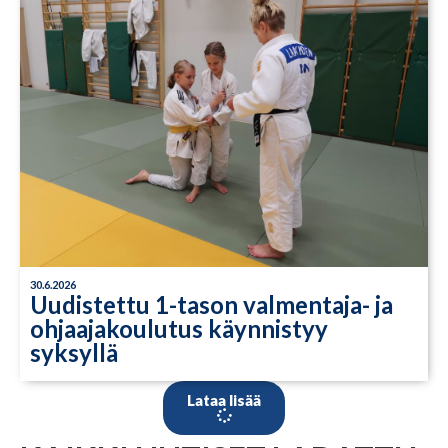
30.6.2026
Uudistettu 1-tason valmentaja- ja
ohjaajakoulutus käynnistyy
syksyllä
Lataa lisää