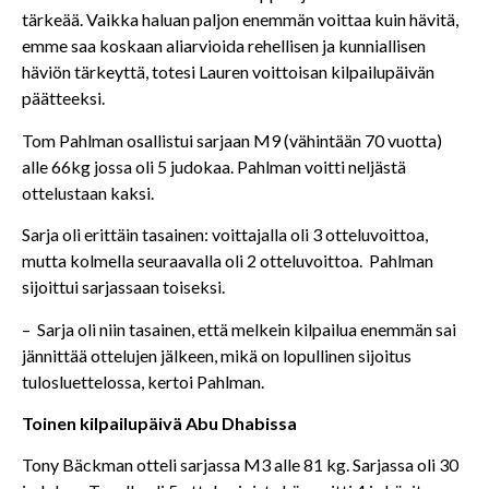
tärkeää. Vaikka haluan paljon enemmän voittaa kuin hävitä,
emme saa koskaan aliarvioida rehellisen ja kunniallisen
häviön tärkeyttä, totesi Lauren voittoisan kilpailupäivän
päätteeksi.
Tom Pahlman osallistui sarjaan M9 (vähintään 70 vuotta)
alle 66kg jossa oli 5 judokaa. Pahlman voitti neljästä
ottelustaan kaksi.
Sarja oli erittäin tasainen: voittajalla oli 3 otteluvoittoa,
mutta kolmella seuraavalla oli 2 otteluvoittoa. Pahlman
sijoittui sarjassaan toiseksi.
– Sarja oli niin tasainen, että melkein kilpailua enemmän sai
jännittää ottelujen jälkeen, mikä on lopullinen sijoitus
tulosluettelossa, kertoi Pahlman.
Toinen kilpailupäivä Abu Dhabissa
Tony Bäckman otteli sarjassa M3 alle 81 kg. Sarjassa oli 30