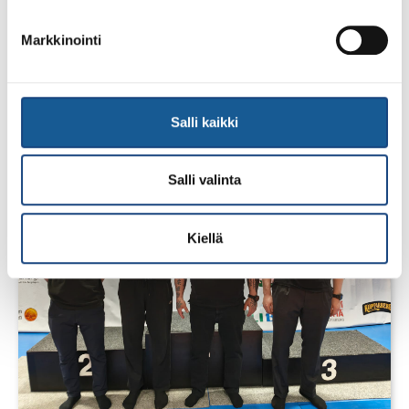
1.8.2026
Markkinointi
Pentti Vauhkoselle harvinainen
huomionosoitus
Salli kaikki
Salli valinta
Kiellä