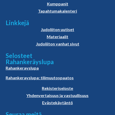
Kumppanit
Tapahtumakalenteri
Linkkejä
Judoliiton uutiset
Materiaalit
Judoliiton vanhat sivut
Selosteet
Rahankeräyslupa
Rahankerayslupa
Rahankerayslupa: tilimuutospaatos
Rekisteriseloste
Yhdenvertaisuus ja vastuullisuus
Evästekäytäntö
Seuraa meitä