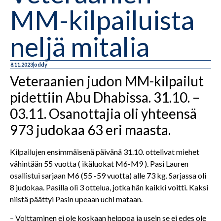
MM-kilpailuista
neljä mitalia
8.11.2023
oddy
Veteraanien judon MM-kilpailut
pidettiin Abu Dhabissa. 31.10. –
03.11. Osanottajia oli yhteensä
973 judokaa 63 eri maasta.
Kilpailujen ensimmäisenä päivänä 31.10. ottelivat miehet
vähintään 55 vuotta ( ikäluokat M6-M9 ). Pasi Lauren
osallistui sarjaan M6 (55 -59 vuotta) alle 73 kg. Sarjassa oli
8 judokaa. Pasilla oli 3 ottelua, jotka hän kaikki voitti. Kaksi
niistä päättyi Pasin upeaan uchi mataan.
– Voittaminen ei ole koskaan helppoa ja usein se ei edes ole