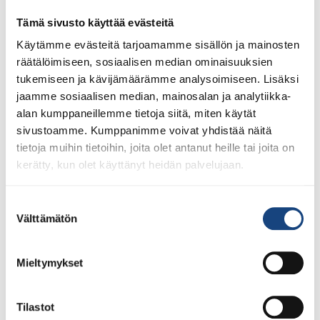
1.8.2026 – 31.7.2027 Suomisportissa. Uuden kauden
lisenssit eivät siis [...]
Tämä sivusto käyttää evästeitä
Käytämme evästeitä tarjoamamme sisällön ja mainosten
räätälöimiseen, sosiaalisen median ominaisuuksien
tukemiseen ja kävijämäärämme analysoimiseen. Lisäksi
LUE LISÄÄ
jaamme sosiaalisen median, mainosalan ja analytiikka-
alan kumppaneillemme tietoja siitä, miten käytät
sivustoamme. Kumppanimme voivat yhdistää näitä
tietoja muihin tietoihin, joita olet antanut heille tai joita on
kerätty, kun olet käyttänyt heidän palvelujaan.
Suostumuksen
Välttämätön
valinta
Mieltymykset
Tilastot