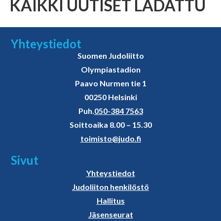
KAIKKI UUTISET LADATTU
Yhteystiedot
Suomen Judoliitto
Olympiastadion
Paavo Nurmen tie 1
00250 Helsinki
Puh.
050-384 7563
Soittoaika 8.00 – 15.30
toimisto@judo.fi
Sivut
Yhteystiedot
Judoliiton henkilöstö
Hallitus
Jäsenseurat