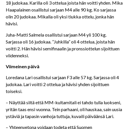
18 judokaa. Karilla oli 3 ottelua joista hän voitti yhden. Mika
Haapalainen osallistui sarjaan M4 alle 90 kg. Ko sarjassa
olin 20 judokaa. Mikalla oli yksi tiukka ottelu, jonka hän
hävisi.
Juha-Matti Salmela osallistui sarjaan M4 yli 100 kg.
Sarjassa oli 16 judokaa. ”Juhkilla” oli 4 ottelua, joista hän
voitti 2. Hän hävisi semifinaalin ja pronssiottelun sijoittuen
viidenneksi.
Viimeinen päivä
Loredana Lari osallistui sarjaan F3 alle 57 kg. Sarjassa oli 4
judokaa. Lari voitti 2 ottelua ja hävisi yhden sijoittuen
toiseksi.
– Näyttää siltä että MM-kultamitali ei tahdo tulla luokseni,
yritän taas ensi vuonna. Tein parhaani, oli hauskaa, sain uusia
ystäviä ja tapasin vanhoja tuttuja, kuvaili päiväänsä Lari.
– Yhteenvetona voidaan todeta että Suomen