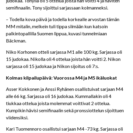
judokaa. Tonylla oli 5 ottelua joista hän voitti 4 ja häviten
semifinaalin. Tony sijoittui sarjassaan kolmanneksi.
– Todella kova päivä ja todella korkealle arvostan tämän
MM mitalin, melkein tuli tippa silmään kun katsoin
palkintopallilla Suomen lippua, kuvasi tunnelmiaan
Bäckman.
Niko Korhonen otteli sarjassa M1 alle 100 kg. Sarjassa oli
15 judokaa. Nikolla oli 4 ottelua joista hän voitti 2. Nikon
sarjassa oli 15 judokaa ja Nikon sijoitus oli 7:s.
Kolmas kilpailupäivä: Vuorossa M4 ja M5 ikäluokat
Asser Kokkonen ja Anssi Ryhänen osallistuivat sarjaan M4
alle 66 kg. Sarjassa oli 16 judokaa. Kummallakin oli 4
tiukkaa ottelua joista molemmat voittivat 2 ottelua.
Kumpikin hävisi semifinaalin sekä pronssiottelun sijoittuen
viidensiksi.
Kari Tuomennoro osallistui sarjaan M4 -73 kg. Sarjassa oli