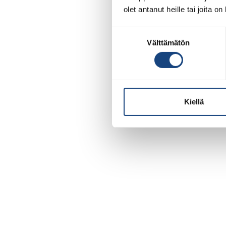
olet antanut heille tai joita o
Suostumuksen
Välttämätön
valinta
Kiellä