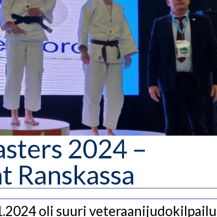
sters 2024 –
at Ranskassa
.2024 oli suuri veteraanijudokilpailu