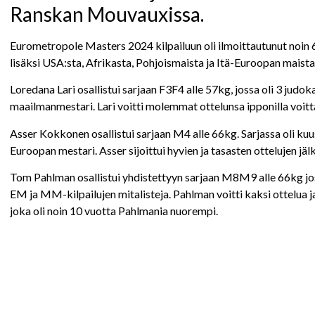
Ranskan Mouvauxissa.
Eurometropole Masters 2024 kilpailuun oli ilmoittautunut noin
lisäksi USA:sta, Afrikasta, Pohjoismaista ja Itä-Euroopan maista
Loredana Lari osallistui sarjaan F3F4 alle 57kg, jossa oli 3 judo
maailmanmestari. Lari voitti molemmat ottelunsa ipponilla voitt
Asser Kokkonen osallistui sarjaan M4 alle 66kg. Sarjassa oli ku
Euroopan mestari. Asser sijoittui hyvien ja tasasten ottelujen jä
Tom Pahlman osallistui yhdistettyyn sarjaan M8M9 alle 66kg jos
EM ja MM-kilpailujen mitalisteja. Pahlman voitti kaksi ottelua ja 
joka oli noin 10 vuotta Pahlmania nuorempi.