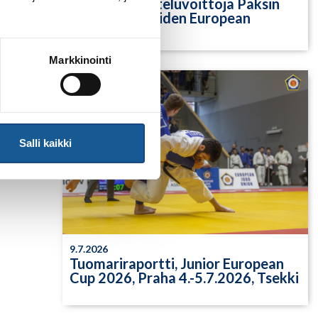
Yksittäisiä otteluvoittoja Paksin
alle 21-vuotiaiden European
Cupista
Markkinointi
Salli kaikki
9.7.2026
Tuomariraportti, Junior European
Cup 2026, Praha 4.-5.7.2026, Tsekki