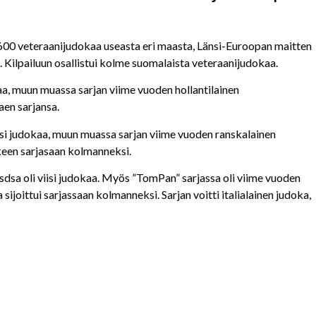
 600 veteraanijudokaa useasta eri maasta, Länsi-Euroopan maitten
. Kilpailuun osallistui kolme suomalaista veteraanijudokaa.
kaa, muun muassa sarjan viime vuoden hollantilainen
aen sarjansa.
usi judokaa, muun muassa sarjan viime vuoden ranskalainen
lkeen sarjasaan kolmanneksi.
dsa oli viisi judokaa. Myös ”TomPan” sarjassa oli viime vuoden
sijoittui sarjassaan kolmanneksi. Sarjan voitti italialainen judoka,