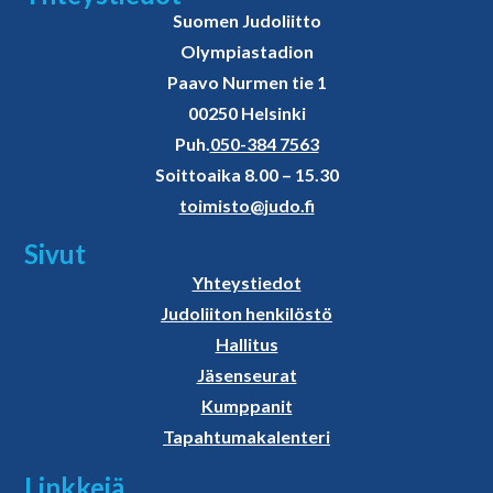
Suomen Judoliitto
Olympiastadion
Paavo Nurmen tie 1
00250 Helsinki
Puh.
050-384 7563
Soittoaika 8.00 – 15.30
toimisto@judo.fi
Sivut
Yhteystiedot
Judoliiton henkilöstö
Hallitus
Jäsenseurat
Kumppanit
Tapahtumakalenteri
Linkkejä