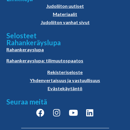
Judoliiton uutiset
Materiaalit
Judoliiton vanhat sivut
Selosteet
Rahankeräyslupa
Rahankerayslupa
Rahankerayslupa: tilimuutospaatos
Rekisteriseloste
Yhdenvertaisuus ja vastuullisuus
Evästekäytäntö
Seuraa meitä