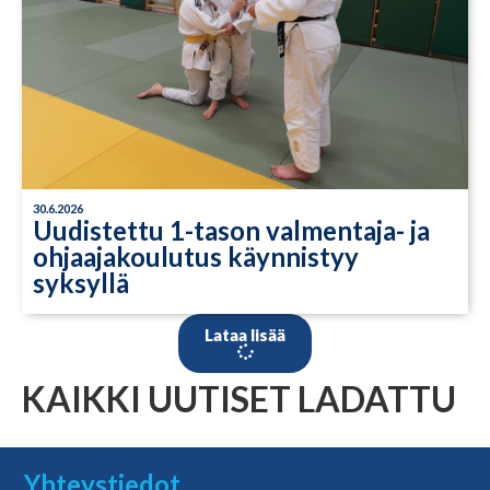
30.6.2026
Uudistettu 1-tason valmentaja- ja
ohjaajakoulutus käynnistyy
syksyllä
Lataa lisää
KAIKKI UUTISET LADATTU
Yhteystiedot