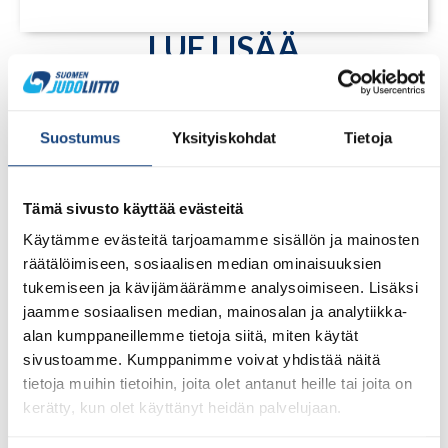
LUE LISÄÄ
Suostumus
Yksityiskohdat
Tietoja
Tämä sivusto käyttää evästeitä
Käytämme evästeitä tarjoamamme sisällön ja mainosten
räätälöimiseen, sosiaalisen median ominaisuuksien
tukemiseen ja kävijämäärämme analysoimiseen. Lisäksi
jaamme sosiaalisen median, mainosalan ja analytiikka-
alan kumppaneillemme tietoja siitä, miten käytät
sivustoamme. Kumppanimme voivat yhdistää näitä
tietoja muihin tietoihin, joita olet antanut heille tai joita on
1.8.2026
Pentti Vauhkoselle harvinainen
kerätty, kun olet käyttänyt heidän palvelujaan.
huomionosoitus