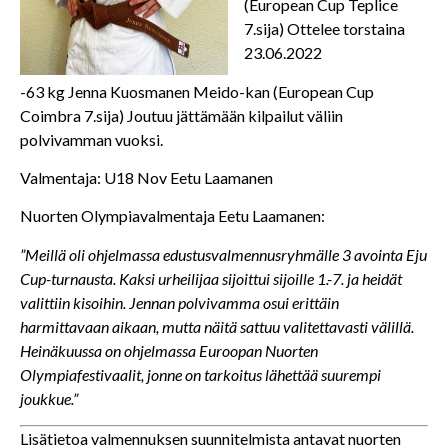
(European Cup Teplice
7.sija) Ottelee torstaina
23.06.2022
-63 kg Jenna Kuosmanen Meido-kan (European Cup
Coimbra 7.sija) Joutuu jättämään kilpailut väliin
polvivamman vuoksi.
Valmentaja: U18 Nov Eetu Laamanen
Nuorten Olympiavalmentaja Eetu Laamanen:
”Meillä oli ohjelmassa edustusvalmennusryhmälle 3 avointa Eju
Cup-turnausta. Kaksi urheilijaa sijoittui sijoille 1.-7. ja heidät
valittiin kisoihin. Jennan polvivamma osui erittäin
harmittavaan aikaan, mutta näitä sattuu valitettavasti välillä.
Heinäkuussa on ohjelmassa Euroopan Nuorten
Olympiafestivaalit, jonne on tarkoitus lähettää suurempi
joukkue.”
Lisätietoa valmennuksen suunnitelmista antavat nuorten