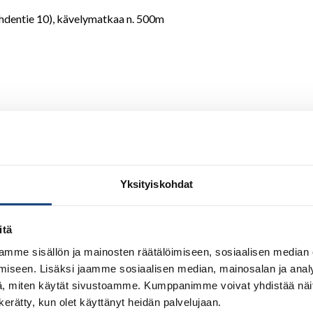
ahdentie 10), kävelymatkaa n. 500m
Yksityiskohdat
itä
mme sisällön ja mainosten räätälöimiseen, sosiaalisen median
iseen. Lisäksi jaamme sosiaalisen median, mainosalan ja analy
, miten käytät sivustoamme. Kumppanimme voivat yhdistää näitä t
n kerätty, kun olet käyttänyt heidän palvelujaan.