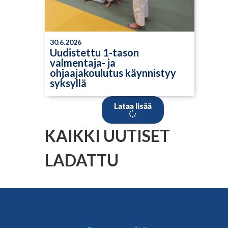
30.6.2026
Uudistettu 1-tason
valmentaja- ja
ohjaajakoulutus käynnistyy
syksyllä
Lataa lisää
KAIKKI UUTISET
LADATTU