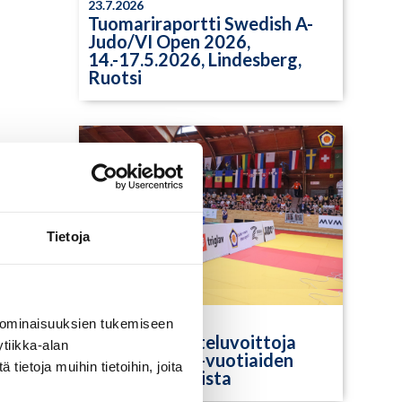
23.7.2026
Tuomariraportti Swedish A-
Judo/VI Open 2026,
14.-17.5.2026, Lindesberg,
Ruotsi
Tietoja
 ominaisuuksien tukemiseen
13.7.2026
Yksittäisiä otteluvoittoja
tiikka-alan
Paksin alle 21-vuotiaiden
ietoja muihin tietoihin, joita
European Cupista