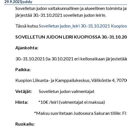
29.9.2021
oddy
Sovelletun judon valtakunnallinen ja alueellinen toiminta 
järjestää 30.-31.10.2021 sovelletun judon leirin.
Tässä kutsu
Sovelletun judon_leiri 30.-31.10.2021 Kuopio
SOVELLETUN JUDON LEIRI KUOPIOSSA 30.-31.10.20
Ajankohta:
30.-31.10.2021 (la 30.10.2021 eri kellonaikaan järjestetää
Paikka:
Kuopion Liikunta- ja Kamppailukeskus, Väliköntie 4, 7
Vetäjät:
Sovelletun judon valmentajat
Hinta: *
10€ /leiri (valmentajat ei maksua)
*Maksu suoritetaan Judoseura Sakuran tilille: FI
Ruokailu: