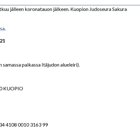
jatkuu jälleen koronatauon jälkeen. Kuopion Judoseura Sakura
ssa
.
21
n samassa paikassa Itäjudon alueleiri).
0700 KUOPIO
34 4108 0010 3163 99