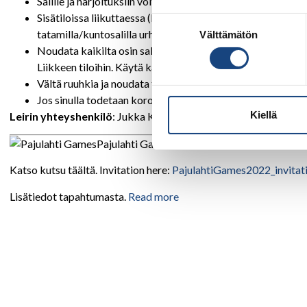
Salille ja harjoituksiin voit tulla vain täysin terveenä.
Sisätiloissa liikuttaessa (käytävät, pukuhuoneet, yhteiset t
Suostumuksen
tatamilla/kuntosalilla urheiltaessa.
Välttämätön
valinta
Noudata kaikilta osin salin hygieniaohjeistusta. Pese kädet 
Liikkeen tiloihin. Käytä käsidesiä tarvittaessa myös harjoi
Vältä ruuhkia ja noudata turvavälejä.
Jos sinulla todetaan korona-infektio ja olet käynyt Liikkeen
Kiellä
Leirin yhteyshenkilö
: Jukka Koistinen,
040 59 44 381
,
jukka.ko
Pajulahti Games 20.-23.1.2022 Nastolassa
Katso kutsu täältä. Invitation here:
PajulahtiGames2022_invitat
Lisätiedot tapahtumasta.
Read more