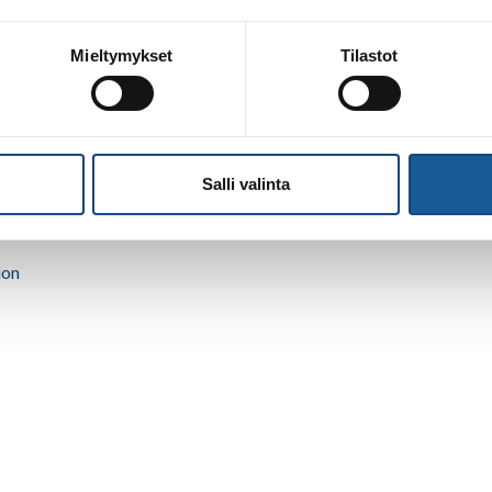
ilat) suositellaan maskin käyttöä. Ilman maskia voi olla
Mieltymykset
Tilastot
ennen ja jälkeen harjoitusten ja desinfioi kätesi heti tullessasi
tusten aikana.
 tiloissa, toivoisimme, että ilmoitat siitä seurasi puheenjohtajalle.
Salli valinta
istinen@salnet.fi
ion