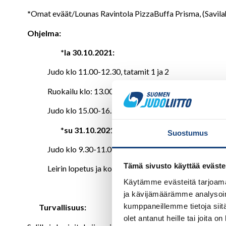
*
Omat eväät/Lounas Ravintola PizzaBuffa Prisma, (Savil
Ohjelma:
*la 30.10.2021:
Judo klo 11.00-12.30, tatamit 1 ja 2
Ruokailu klo: 13.00-14.00
Judo klo 15.00-16.30, tatamit 1 ja 2
*
su 31.10.2021:
Suostumus
Judo klo 9.30-11.00, tatamit 1 ja 2
Tämä sivusto käyttää eväste
Leirin lopetus ja kotiinlähtö klo 11.00 jälkeen
Käytämme evästeitä tarjoama
ja kävijämäärämme analysoim
kumppaneillemme tietoja siitä
Turvallisuus:
olet antanut heille tai joita o