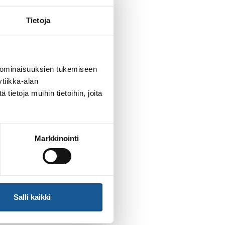
Tietoja
a?
 ominaisuuksien tukemiseen
tiikka-alan
ietoja muihin tietoihin, joita
Markkinointi
Salli kaikki
ta on 22 €/ osallistuja (sisältää