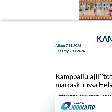
KAM
Alkaa 7.11.2026
Päättyy 7.11.2026
Kamppailulajiliito
marraskuussa Hels
Kamppailuseuraseminaari kokoaa y
kiinnostuneet keskustelemaan aja
Aika:
7.11.2026 klo 12-17:30