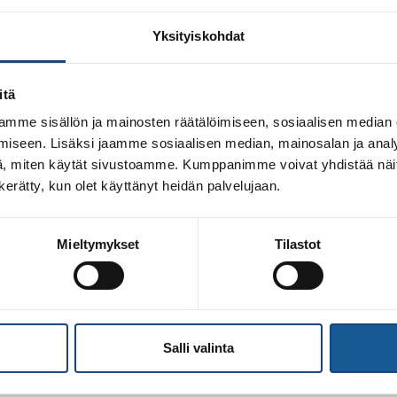
 Helsingissä
Yksityiskohdat
useurojen seuratoimijat
itä
amista? Mistä seurat ja urheilijat voivat hakea taloudellista tuke
ämän päivän kamppailulajeissa?
mme sisällön ja mainosten räätälöimiseen, sosiaalisen median
iseen. Lisäksi jaamme sosiaalisen median, mainosalan ja analy
, miten käytät sivustoamme. Kumppanimme voivat yhdistää näitä t
n kerätty, kun olet käyttänyt heidän palvelujaan.
lustus
oiden mielen hyvinvoinnin tukeminen – Mieli ry
Mieltymykset
Tilastot
iden mahdollisuudet taloudelliseen tukeen
uin nainen -hankkeesta ja valmentajuudesta kamppailulajeissa –
Salli valinta
ittautuminen Suomisportissa
täällä
viimeistään perjantaina 30.10. Hin