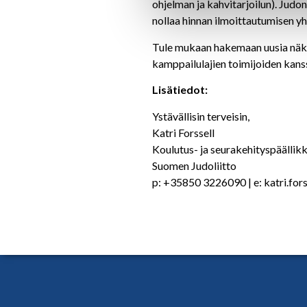
ohjelman ja kahvitarjoilun). Jud
nollaa hinnan ilmoittautumisen y
Tule mukaan hakemaan uusia näk
kamppailulajien toimijoiden kans
Lisätiedot:
Ystävällisin terveisin,
Katri Forssell
Koulutus- ja seurakehityspäällik
Suomen Judoliitto
p: +35850 3226090 | e: katri.fors