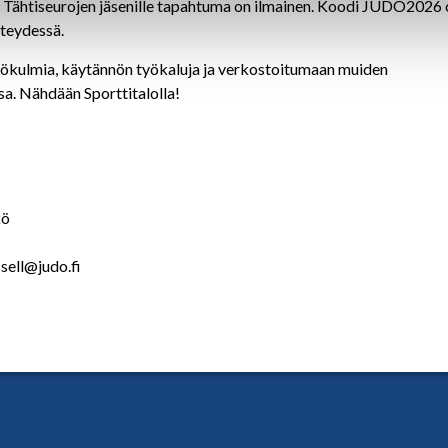
on Tähtiseurojen jäsenille tapahtuma on ilmainen. Koodi JUDO2026 
hteydessä.
ökulmia, käytännön työkaluja ja verkostoitumaan muiden
sa. Nähdään Sporttitalolla!
kö
sell@judo.fi