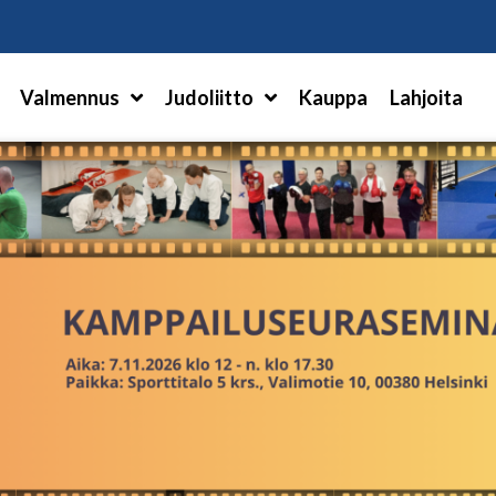
Hae
Valmennus
Judoliitto
Kauppa
Lahjoita