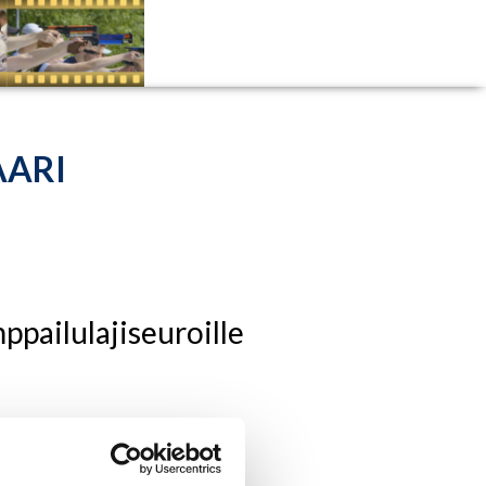
AARI
ppailulajiseuroille