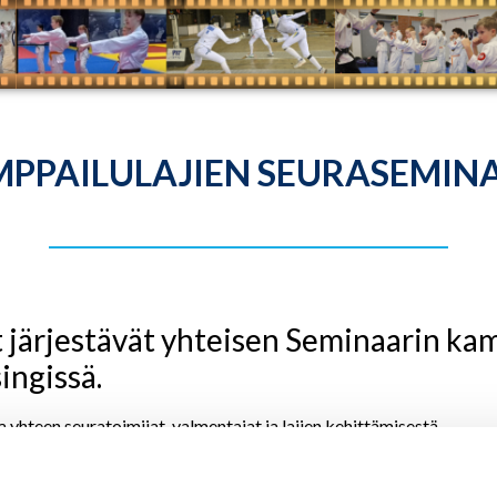
PPAILULAJIEN SEURASEMIN
t järjestävät yhteisen Seminaarin kam
ingissä.
hteen seuratoimijat, valmentajat ja lajien kehittämisestä
nkohtaisista teemoista sekä jakamaan kokemuksia yli lajirajojen.