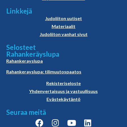
Linkkejä
Judoliiton uutiset
Materiaalit
Judoliiton vanhat sivut
Selosteet
Rahankeräyslupa
Rahankerayslupa
Rahankerayslupa: tilimuutospaatos
Rekisteriseloste
Yhdenvertaisuus ja vastuullisuus
Evästekäytäntö
Seuraa meitä