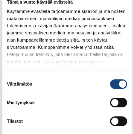
Tämä sivusto käyttää evästeitä
Käytämme evästeitä tarjoamamme sisällön ja mainosten
räätälöimiseen, sosiaalisen median ominaisuuksien
tukemiseen ja kävijämäärämme analysoimiseen. Lisäksi
jaamme sosiaalisen median, mainosalan ja analytiikka-
alan kumppaneillemme tietoja siitä, miten käytät
sivustoamme. Kumppanimme voivat yhdistää näitä
tietoja muihin tietoihin, joita olet antanut heille tai joita on
Lue olympiatuomari Veli-Matti Karinkannan
kerätty, kun olet käyttänyt heidän palvelujaan.
tuomariraportti alle 21-vuotiaiden MM-kilpailuista
Rapotti luettavissa kokonaisuudessaan pdf-tiedostona
myös täältä. Kilpailun tuomaripalaveri pidettiin kilpailun
Suostumuksen
Välttämätön
aattona käytännön tekemisenä. Tunnelmia palaverista
valinta
voit lukea IJF:n artikkelista. Palaverin aiheena olivat
otteet ja rajatilanteet. Otteista harjoiteltiin blokkaavan ja
Mieltymykset
aktiivisen otteen eroa tuplahiha- ja niska-
kaulusotteesta. Mikäli ottelija ottaa tällaisen otteen,
pitää hyökkäyksen lähteä vä-lit-tö-mäs-ti tai muuten
Tilastot
ottelijaa […]