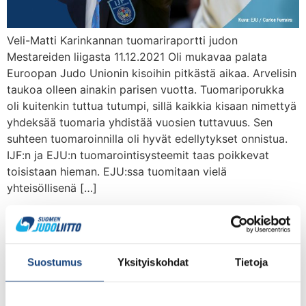
Veli-Matti Karinkannan tuomariraportti judon
Mestareiden liigasta 11.12.2021 Oli mukavaa palata
Euroopan Judo Unionin kisoihin pitkästä aikaa. Arvelisin
taukoa olleen ainakin parisen vuotta. Tuomariporukka
oli kuitenkin tuttua tutumpi, sillä kaikkia kisaan nimettyä
yhdeksää tuomaria yhdistää vuosien tuttavuus. Sen
suhteen tuomaroinnilla oli hyvät edellytykset onnistua.
IJF:n ja EJU:n tuomarointisysteemit taas poikkevat
toisistaan hieman. EJU:ssa tuomitaan vielä
yhteisöllisenä […]
Tuomariraportti U21 MM-
kilpailusta Olbiasta Italiasta
Suostumus
Yksityiskohdat
Tietoja
6.-10.10.2021