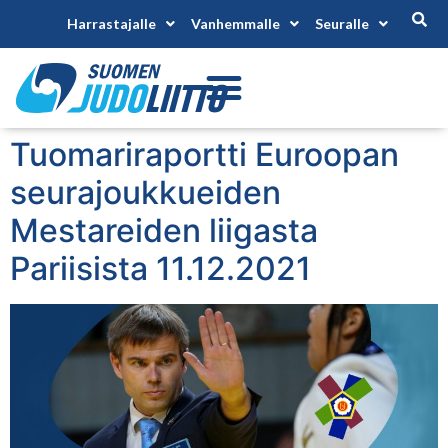
Harrastajalle
Vanhemmalle
Seuralle
Tuomariraportti Euroopan
seurajoukkueiden
Mestareiden liigasta
Pariisista 11.12.2021