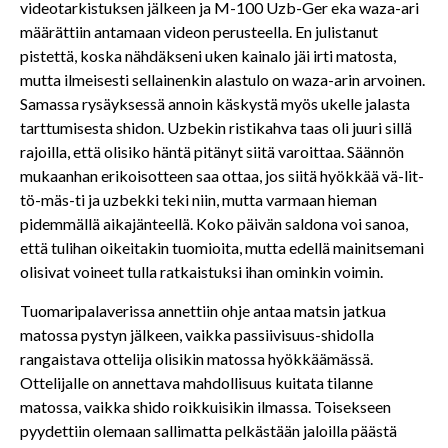
videotarkistuksen jälkeen ja M-100 Uzb-Ger eka waza-ari
määrättiin antamaan videon perusteella. En julistanut
pistettä, koska nähdäkseni uken kainalo jäi irti matosta,
mutta ilmeisesti sellainenkin alastulo on waza-arin arvoinen.
Samassa rysäyksessä annoin käskystä myös ukelle jalasta
tarttumisesta shidon. Uzbekin ristikahva taas oli juuri sillä
rajoilla, että olisiko häntä pitänyt siitä varoittaa. Säännön
mukaanhan erikoisotteen saa ottaa, jos siitä hyökkää vä-lit-
tö-mäs-ti ja uzbekki teki niin, mutta varmaan hieman
pidemmällä aikajänteellä. Koko päivän saldona voi sanoa,
että tulihan oikeitakin tuomioita, mutta edellä mainitsemani
olisivat voineet tulla ratkaistuksi ihan ominkin voimin.
Tuomaripalaverissa annettiin ohje antaa matsin jatkua
matossa pystyn jälkeen, vaikka passiivisuus-shidolla
rangaistava ottelija olisikin matossa hyökkäämässä.
Ottelijalle on annettava mahdollisuus kuitata tilanne
matossa, vaikka shido roikkuisikin ilmassa. Toisekseen
pyydettiin olemaan sallimatta pelkästään jaloilla päästä