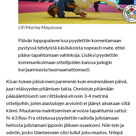
IJF/Marina Mayorova
Päivän loppupalaverissa pyydettiin komentamaan
pystyssä tehdyistä käsilukoista nopeasti mate, ettei
pääse tapahtumaan vahinkoja. Lisäksi pyydettiin
kommunikoimaan ottelijoiden kanssa judogin
korjaamisesta huomaamattomasti.
Kisan toinen päivä meni paremmin kuin ensimmäinen päivä,
juuri etäisyyden pitämisen takia. Onnistuin pitämään
pääsääntöisesti sen riittävänä eli noin 3-4 metrinä
ottelijoihin, joten alastulojen arviointi ei jäänyt ainakaan siitä
kiinni. Muutamia mainitsemisen arvoisia tapahtumia sattui:
N-63 Rou-Fra ottelussa pyydettiin radiolla julistamaan
heitosta julistamani ipponin jälkeen osaekomi. Niin tein ja
odotin, josko tilanteeseen olisi tullut joku muutos. Niinpä