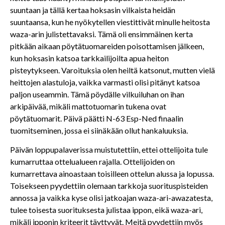
suuntaan ja tällä kertaa hoksasin vilkaista heidän
suuntaansa, kun he nyökytellen viestittivät minulle heitosta
waza-arin julistettavaksi. Tämä oli ensimmäinen kerta
pitkään aikaan pöytätuomareiden poisottamisen jälkeen,
kun hoksasin katsoa tarkkailijoilta apua heiton
pisteytykseen. Varoituksia olen heiltä katsonut, mutten vielä
heittojen alastuloja, vaikka varmasti olisi pitänyt katsoa
paljon useammin. Tämä pöydälle vilkuiluhan on ihan
arkipäivää, mikäli mattotuomarin tukena ovat
pöytätuomarit. Päivä päätti N-63 Esp-Ned finaalin
tuomitseminen, jossa ei siinäkään ollut hankaluuksia.
Päivän loppupalaverissa muistutettiin, ettei ottelijoita tule
kumarruttaa ottelualueen rajalla. Ottelijoiden on
kumarrettava ainoastaan toisilleen ottelun alussa ja lopussa.
Toisekseen pyydettiin olemaan tarkkoja suorituspisteiden
annossa ja vaikka kyse olisi jatkoajan waza-ari-awazatesta,
tulee toisesta suorituksesta julistaa ippon, eikä waza-ari,
mikäli ipponin kriteerit täyttyvät. Meitä pyydettiin myös