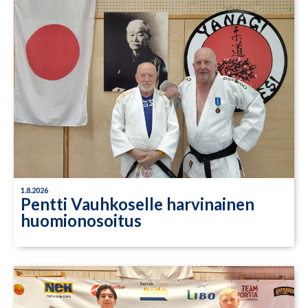
1.8.2026
Pentti Vauhkoselle harvinainen
huomionosoitus