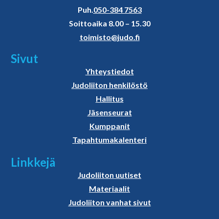
Puh.
050-384 7563
Soittoaika 8.00 – 15.30
toimisto@judo.fi
Sivut
Yhteystiedot
Judoliiton henkilöstö
Hallitus
Jäsenseurat
Kumppanit
Tapahtumakalenteri
Linkkejä
Judoliiton uutiset
Materiaalit
Judoliiton vanhat sivut