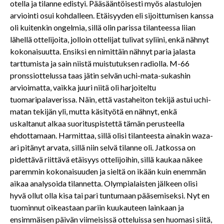
otella ja tilanne edistyi. Pääsääntöisesti myös alastulojen
arviointi osui kohdalleen. Etäisyyden eli sijoittumisen kanssa
oli kuitenkin ongelmia, sillä olin parissa tilanteessa liian
lähellä ottelijoita, jolloin ottelijat tulivat syliini, enkä nähnyt
kokonaisuutta. Ensiksi en nimittäin nähnyt paria jalasta
tarttumista ja sain niistä muistutuksen radiolla. M-66
pronssiottelussa taas jätin selvän uchi-mata-sukashin
arvioimatta, vaikka juuri niitä oli harjoiteltu
tuomaripalaverissa. Näin, että vastaheiton tekijä astui uchi-
matan tekijän yli, mutta käsityötä en nähnyt, enkä
uskaltanut alkaa suorituspistettä tämän perusteella
ehdottamaan. Harmittaa, sillä olisi tilanteesta ainakin waza-
ari pitänyt arvata, sillä niin selvä tilanne oli. Jatkossa on
pidettävä riittävä etäisyys ottelijoihin, sillä kaukaa näkee
paremmin kokonaisuuden ja sieltä on ikään kuin enemmän
aikaa analysoida tilannetta. Olympialaisten jälkeen olisi
hyvä ollut olla kisa tai pari tuntumaan pääsemiseksi. Nyt en
tuominnut oikeastaan pariin kuukauteen lainkaan ja
ensimmäisen päivän viimeisissä otteluissa sen huomasi siitä,