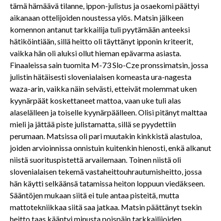
tämä hämäävä tilanne, ippon-julistus ja osaekomi päättyi
aikanaan ottelijoiden noustessa ylös. Matsin jälkeen
komennon antanut tarkkailija tuli pyytämään anteeksi
hätiköintiään, sillä heitto oli täyttänyt ipponin kriteerit,
vaikka hän oli aluksi ollut hieman epävarma asiasta.
Finaaleissa sain tuomita M-73 Slo-Cze pronssimatsin, jossa
julistin hätäisesti slovenialaisen komeasta ura-nagesta
waza-arin, vaikka näin selvästi, etteivät molemmat uken
kyynärpäät koskettaneet mattoa, vaan uke tuli alas
alaselälleen ja toiselle kyynärpäälleen. Olisi pitänyt malttaa
mieli ja jättää piste julistamatta, sillä se pyydettiin
perumaan. Matsissa oli pari muutakin kinkkistä alastuloa,
joiden arvioinnissa onnistuin kuitenkin hienosti, enkä alkanut
niistä suorituspistettä arvailemaan. Toinen niistä oli
slovenialaisen tekemä vastaheittouhrautumisheitto, jossa
hän käytti selkäänsä tatamissa heiton loppuun viedäkseen.
Sääntöjen mukaan siitä ei tule antaa pisteitä, mutta
mattotekniikkaa siitä saa jatkaa. Matsin päättänyt tsekin
heitto taas kääntyi minusta poispäin tarkkailijoiden