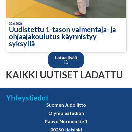
30.6.2026
Uudistettu 1-tason valmentaja- ja
ohjaajakoulutus käynnistyy
syksyllä
Lataa lisää
KAIKKI UUTISET LADATTU
Yhteystiedot
Suomen Judoliitto
Olympiastadion
Paavo Nurmen tie 1
00250 Helsinki