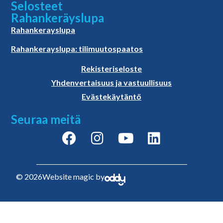
Selosteet
Rahankeräyslupa
Rahankerayslupa
Rahankerayslupa: tilimuutospaatos
Rekisteriseloste
Yhdenvertaisuus ja vastuullisuus
Evästekäytäntö
Seuraa meitä
© 2026
Website magic by