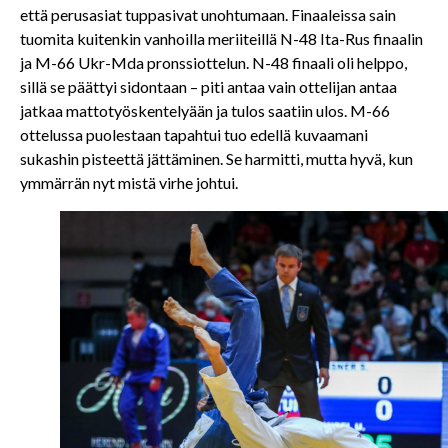
että perusasiat tuppasivat unohtumaan. Finaaleissa sain
tuomita kuitenkin vanhoilla meriiteillä N-48 Ita-Rus finaalin
ja M-66 Ukr-Mda pronssiottelun. N-48 finaali oli helppo,
sillä se päättyi sidontaan – piti antaa vain ottelijan antaa
jatkaa mattotyöskentelyään ja tulos saatiin ulos. M-66
ottelussa puolestaan tapahtui tuo edellä kuvaamani
sukashin pisteettä jättäminen. Se harmitti, mutta hyvä, kun
ymmärrän nyt mistä virhe johtui.