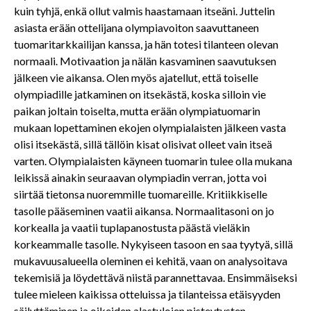
kuin tyhjä, enkä ollut valmis haastamaan itseäni. Juttelin
asiasta erään ottelijana olympiavoiton saavuttaneen
tuomaritarkkailijan kanssa, ja hän totesi tilanteen olevan
normaali. Motivaation ja nälän kasvaminen saavutuksen
jälkeen vie aikansa. Olen myös ajatellut, että toiselle
olympiadille jatkaminen on itsekästä, koska silloin vie
paikan joltain toiselta, mutta erään olympiatuomarin
mukaan lopettaminen ekojen olympialaisten jälkeen vasta
olisi itsekästä, sillä tällöin kisat olisivat olleet vain itseä
varten. Olympialaisten käyneen tuomarin tulee olla mukana
leikissä ainakin seuraavan olympiadin verran, jotta voi
siirtää tietonsa nuoremmille tuomareille. Kritiikkiselle
tasolle pääseminen vaatii aikansa. Normaalitasoni on jo
korkealla ja vaatii tuplapanostusta päästä vieläkin
korkeammalle tasolle. Nykyiseen tasoon en saa tyytyä, sillä
mukavuusalueella oleminen ei kehitä, vaan on analysoitava
tekemisiä ja löydettävä niistä parannettavaa. Ensimmäiseksi
tulee mieleen kaikissa otteluissa ja tilanteissa etäisyyden
säilyttäminen ja oikeiden alastulojen pisteytysten