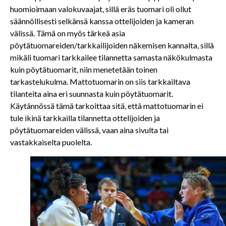
huomioimaan valokuvaajat, sillä eräs tuomari oli ollut
säännöllisesti selkänsä kanssa ottelijoiden ja kameran
välissä. Tämä on myös tärkeä asia
pöytätuomareiden/tarkkailijoiden näkemisen kannalta, sillä
mikäli tuomari tarkkailee tilannetta samasta näkökulmasta
kuin pöytätuomarit, niin menetetään toinen
tarkastelukulma. Mattotuomarin on siis tarkkailtava
tilanteita aina eri suunnasta kuin pöytätuomarit.
Käytännössä tämä tarkoittaa sitä, että mattotuomarin ei
tule ikinä tarkkailla tilannetta ottelijoiden ja
pöytätuomareiden välissä, vaan aina sivulta tai
vastakkaiselta puolelta.