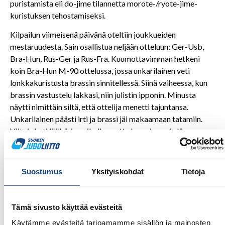
puristamista eli do-jime tilannetta morote-/ryote-jime-
kuristuksen tehostamiseksi.
Kilpailun viimeisenä päivänä oteltiin joukkueiden
mestaruudesta. Sain osallistua neljään otteluun: Ger-Usb,
Bra-Hun, Rus-Ger ja Rus-Fra. Kuumottavimman hetkeni
koin Bra-Hun M-90 ottelussa, jossa unkarilainen veti
lonkkakuristusta brassin sinnitellessä. Siinä vaiheessa, kun
brassin vastustelu lakkasi, niin julistin ipponin. Minusta
näytti nimittäin siltä, että ottelija menetti tajuntansa.
Unkarilainen päästi irti ja brassi jäi makaamaan tatamiin.
Viitoin heti lääkärin paikalle, mutta brassi nousi ylös
muutamassa sekunnissa. Kenellekään ei kuitenkaan jäänyt
epäselväksi, etteikö ottelija olisi ollut tajuton, mutta nopea
virkoaminen kertoi juuri oikea-aikaisesta tilanteen
Suostumus
Yksityiskohdat
Tietoja
keskeyttämisestä. Päivän viimeinen koitos olikin sitten
kultamitaliottelun kahden ensimmäisen ottelun
tuomitseminen. Näistä M-73 oli venäläisen voimajudoilijan
Tämä sivusto käyttää evästeitä
ja taktisemman ranskalaisen kova koitos. Venäläinen sai
Käytämme evästeitä tarjoamamme sisällön ja mainosten