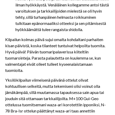
ilman hyökkäystä. Venäläinen kollegamme antoi tästä
varoituksen ja tarkkailijoiden mielestä se oli hyvin
tehty, sillä turhanpäinen helmasta roikkuminen
tulkitaan epänormaaliksi otteeksi ja sen pitämisestä
hyökkäämättä tulee rangaista shidolla.
Kilpailun kolmas päivä sujui omalta kohdaltani parhaiten
kisan päivistä, koska tilanteet tuntuivat helpoilta tuomita.
Hyvä päivä! Päivän tuomaripalaverissa kiiteltiin
tuomarointeja. Parasta palautetta on kuulemma se, kun
valmentajat eivät olleet tulleet kyseenalaistamaan
tuomioita.
Yksilökilpailun viimeisenä päivänä ottelut olivat
kohtuullisen selkeitä, mutta tekemiseni olisi voinut olla
jämäkämpää, sillä muutamassa tapauksessa sain apua tai
jouduin sitä ottamaan tarkkailijoilta. M+100 Gui-Geo
ottelussa tuomitsemani waza-ari korotettiin ipponiksi, N-
78 Bra-Isr ottelun päättänyt waza-ari taas annettiin