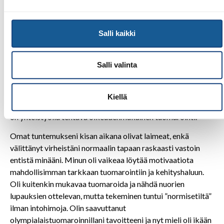
myös kehityksen kohteita. Tärkein muistettava asia on
riittävän etäisyyden säilyttäminen ottelijoihin, sillä
kauempaa tilanteet näkee kokonaisuutena paremmin.
Salli kaikki
Toinen seikka on asenteellinen ja liittyy tarkkailijoiden ja
mattotuomarin väliseen yhteistyöhön. On vain
Salli valinta
hyväksyttävä, ettei mattotuomari voi nähdä kaikkia
tilanteita esim. otteita vyön alapuolelta. Tämän takia
tarkkailijoiden radiokehotukset kannattaa ottaa vastaan
Kiellä
positiivisin mielin, sillä niiden perimmäisenä tarkoituksena
on yhteistyöllä tehtävä oikeudenmukainen tuomarointi.
Omat tuntemukseni kisan aikana olivat laimeat, enkä
välittänyt virheistäni normaalin tapaan raskaasti vastoin
entistä minääni. Minun oli vaikeaa löytää motivaatiota
mahdollisimman tarkkaan tuomarointiin ja kehityshaluun.
Oli kuitenkin mukavaa tuomaroida ja nähdä nuorien
lupauksien ottelevan, mutta tekeminen tuntui ”normisetiltä”
ilman intohimoja. Olin saavuttanut
olympialaistuomaroinnillani tavoitteeni ja nyt mieli oli ikään