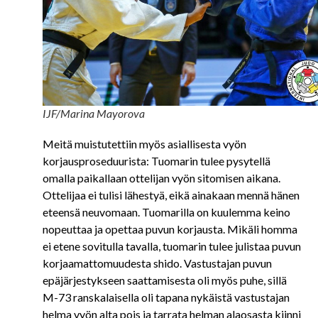
IJF/Marina Mayorova
Meitä muistutettiin myös asiallisesta vyön
korjausproseduurista: Tuomarin tulee pysytellä
omalla paikallaan ottelijan vyön sitomisen aikana.
Ottelijaa ei tulisi lähestyä, eikä ainakaan mennä hänen
eteensä neuvomaan. Tuomarilla on kuulemma keino
nopeuttaa ja opettaa puvun korjausta. Mikäli homma
ei etene sovitulla tavalla, tuomarin tulee julistaa puvun
korjaamattomuudesta shido. Vastustajan puvun
epäjärjestykseen saattamisesta oli myös puhe, sillä
M-73 ranskalaisella oli tapana nykäistä vastustajan
helma vyön alta pois ja tarrata helman alaosasta kiinni