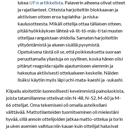
lukea
IJF:n artikkelista
. Palaverin aiheena olivat otteet
ja rajatilanteet. Otteista harjoiteltiin blokkaavan ja
aktiivisen otteen eroa tuplahiha- ja niska-
kaulusotteesta. Mikäli ottelija ottaa tällaisen otteen,
pitää hyökkäyksen lähteä vä-lit-tö-mäs-ti tai muuten
ottelijaa rangaistaan shidolla. Samaten harjoiteltiin
ylityöntämistä ja alueen sisällä pysymistä.
Opetuksena tästä oli se, että poikkeuksetta suoraan
peruuttamalla yliastuja on syyllinen, koska hänen olisi
pitänyt reagoida rajalle ajautumiseen aiemmin ja
hakeutua aktiivisesti ottelualueen keskelle. Näiden
lisäksi käytiin myös läpi uchi-mata-kaeshi ja -sukashi.
Kilpailu aloitettiin luonnollisesti keveimmistä painoluokista,
joista tatamillamme ottelivat niin N-48, N-52, M-60 ja M-
66 ottelijat. Oma tekemiseni oli omalla asteikollani
välttävää. Mattotilanteiden tuomitseminen oli mielestäni
hyvää, sillä annoin ottelijoiden jatkaa matto-ottelua ja torin
ja uken asemien vaihtua niin kauan kuin ottelijat halusivat