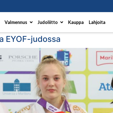
Hae
Valmennus
Judoliitto
Kauppa
Lahjoita
sia EYOF-judossa