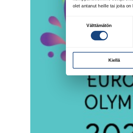
olet antanut heille tai joita o
Suostumuksen
Välttämätön
valinta
Kiellä