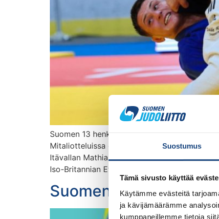
Suomen 13 henkinen joukkue otteli hienosti Ta
Mitaliotteluissa oli mukana muitakin suomalais
Suostumus
Itävallan Mathias Czizsekistä kahdella wazarin 
Iso-Britannian Ethan […]
Tämä sivusto käyttää eväste
Suomen joukkue Euroopa
Käytämme evästeitä tarjoama
ja kävijämäärämme analysoim
kumppaneillemme tietoja siitä