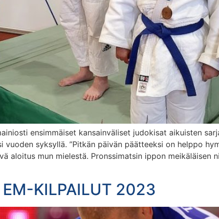
iniosti ensimmäiset kansainväliset judokisat aikuisten sar
si vuoden syksyllä. ”Pitkän päivän päätteeksi on helppo hym
yvä aloitus mun mielestä. Pronssimatsin ippon meikäläisen nimi
EM-KILPAILUT 2023