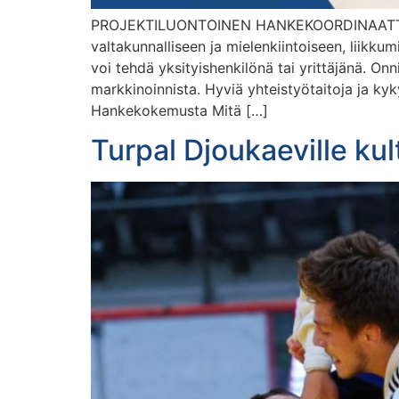
PROJEKTILUONTOINEN HANKEKOORDINAATTORI T
valtakunnalliseen ja mielenkiintoiseen, liik
voi tehdä yksityishenkilönä tai yrittäjänä. O
markkinoinnista. Hyviä yhteistyötaitoja ja ky
Hankekokemusta Mitä […]
Turpal Djoukaeville ku