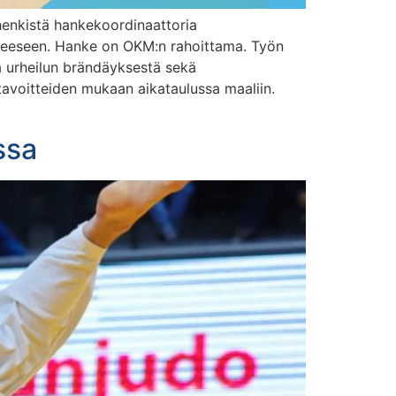
nkistä hankekoordinaattoria
nkkeeseen. Hanke on OKM:n rahoittama. Työn
ja urheilun brändäyksestä sekä
 tavoitteiden mukaan aikataulussa maaliin.
ssa