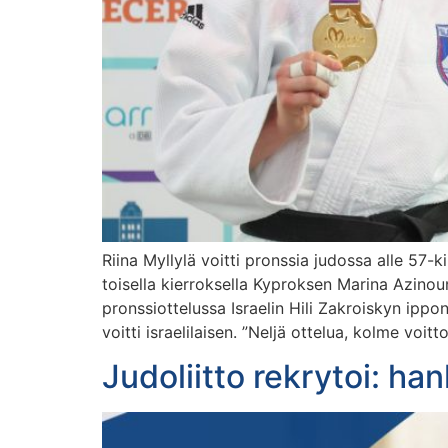
Riina Myllylä voitti pronssia judossa alle 57-k
toisella kierroksella Kyproksen Marina Azinou
pronssiottelussa Israelin Hili Zakroiskyn ippo
voitti israelilaisen. ”Neljä ottelua, kolme voi
Judoliitto rekrytoi: h