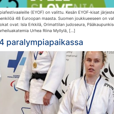
estivaaleille (EYOF) on valittu. Kesän EYOF-kisat järjeste
tahenkilöä 48 Euroopan maasta. Suomen joukkueeseen on valitt
dokat ovat: Isla Erkkilä, Orimattilan judoseura, Pääkaupunk
eiluakatemia Urhea Riina Myllylä, […]
24 paralympiapaikassa