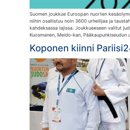
Suomen joukkue Euroopan nuorten kesäolympiaf
niihin osallistuu noin 3600 urheilijaa ja taus
kahdeksassa lajissa. Joukkueeseen valitut ju
Kuosmanen, Meido-kan, Pääkaupunkiseudun urh
Koponen kiinni Pariisi