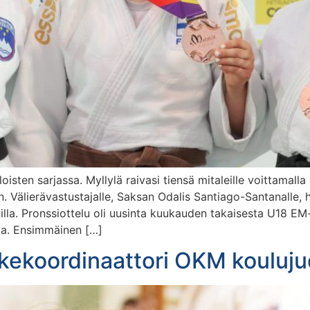
iloisten sarjassa. Myllylä raivasi tiensä mitaleille voittamal
n. Välierävastustajalle, Saksan Odalis Santiago-Santanalle, 
nilla. Pronssiottelu oli uusinta kuukauden takaisesta U18 EM-
ttoa. Ensimmäinen […]
ankekoordinaattori OKM kouluju