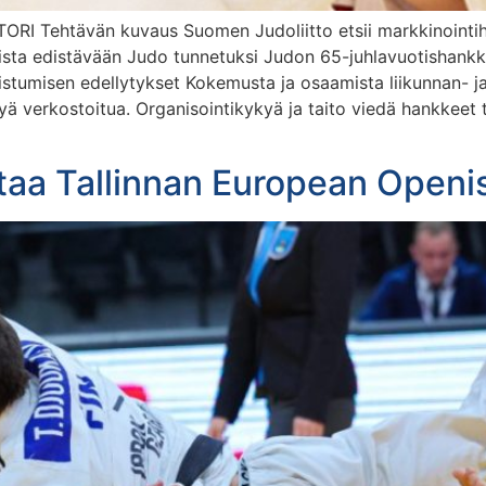
ehtävän kuvaus Suomen Judoliitto etsii markkinointihe
kumista edistävään Judo tunnetuksi Judon 65-juhlavuotisha
nnistumisen edellytykset Kokemusta ja osaamista liikunnan- 
kyä verkostoitua. Organisointikykyä ja taito viedä hankkeet
ltaa Tallinnan European Openi