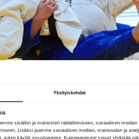
llinnan European Openissa. Turpal Djoukaev voitti -73kg sa
ottelijoita. Luukas Saha -66kg ja Oskari Mäkinen -81kg sijoi
Yksityiskohdat
arvoisella suorituksella. Seuraavassa ottelussa tuli voitto w
itä
n nuorten kesäolympiafestiva
mme sisällön ja mainosten räätälöimiseen, sosiaalisen median
iseen. Lisäksi jaamme sosiaalisen median, mainosalan ja analy
, miten käytät sivustoamme. Kumppanimme voivat yhdistää näitä t