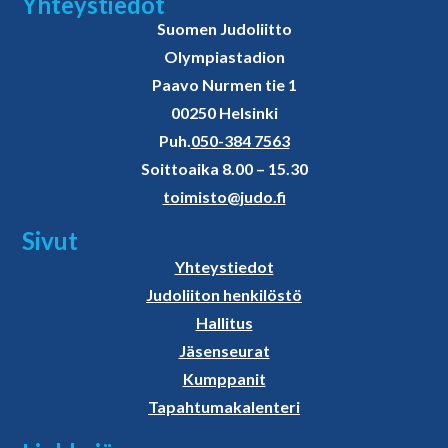
Yhteystiedot
Suomen Judoliitto
Olympiastadion
Paavo Nurmen tie 1
00250 Helsinki
Puh.
050-384 7563
Soittoaika 8.00 – 15.30
toimisto@judo.fi
Sivut
Yhteystiedot
Judoliiton henkilöstö
Hallitus
Jäsenseurat
Kumppanit
Tapahtumakalenteri