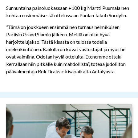
Sunnuntaina painoluokassaan +100 kg Martti Puumalainen
kohtaa ensimmäisessä ottelussaan Puolan Jakub Sordylin.
”Tämä on joukkueen ensimmäinen turnaus helmikuisen
Pariisin Grand Slamin jälkeen. Meillä on ollut hyvä
harjoittelujakso. Tästä kisasta on tulossa todella
mielenkiintoinen. Kaikilla on kovat vastustajat ja myös he
ovat valmiina. Odotan hyviä otteluita. Etenemme ottelu
kerrallaan niin pitkälle kuin mahdollista”, toteaa judoliiton
päävalmentaja Rok Draksic kisapaikalta Antalyasta.