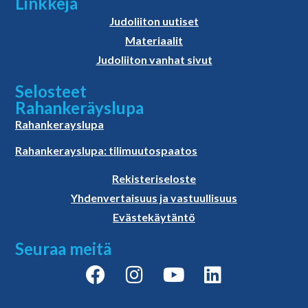
Linkkejä
Judoliiton uutiset
Materiaalit
Judoliiton vanhat sivut
Selosteet
Rahankeräyslupa
Rahankerayslupa
Rahankerayslupa: tilimuutospaatos
Rekisteriseloste
Yhdenvertaisuus ja vastuullisuus
Evästekäytäntö
Seuraa meitä