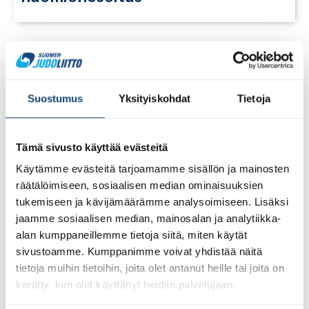
Suostumus
Yksityiskohdat
Tietoja
Tämä sivusto käyttää evästeitä
Käytämme evästeitä tarjoamamme sisällön ja mainosten
räätälöimiseen, sosiaalisen median ominaisuuksien
tukemiseen ja kävijämäärämme analysoimiseen. Lisäksi
jaamme sosiaalisen median, mainosalan ja analytiikka-
alan kumppaneillemme tietoja siitä, miten käytät
sivustoamme. Kumppanimme voivat yhdistää näitä
23.7.2026
tietoja muihin tietoihin, joita olet antanut heille tai joita on
Tuomariraportti Swedish A-Judo/VI
kerätty, kun olet käyttänyt heidän palvelujaan.
Open 2026, 14.-17.5.2026,