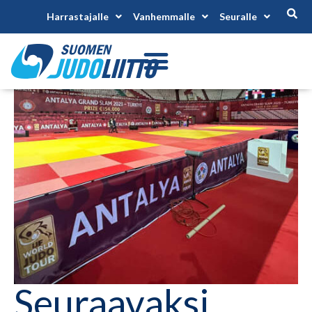
Harrastajalle
Vanhemmalle
Seuralle
Seuraavaksi