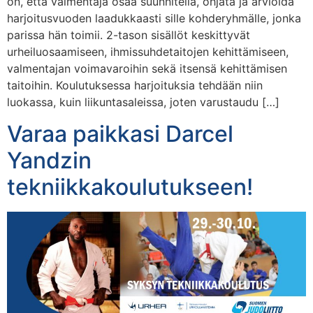
on, että valmentaja osaa suunnitella, ohjata ja arvioida
harjoitusvuoden laadukkaasti sille kohderyhmälle, jonka
parissa hän toimii. 2-tason sisällöt keskittyvät
urheiluosaamiseen, ihmissuhdetaitojen kehittämiseen,
valmentajan voimavaroihin sekä itsensä kehittämisen
taitoihin. Koulutuksessa harjoituksia tehdään niin
luokassa, kuin liikuntasaleissa, joten varustaudu […]
Varaa paikkasi Darcel
Yandzin
tekniikkakoulutukseen!