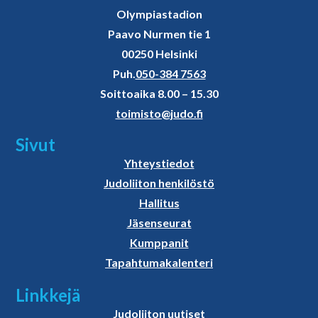
Olympiastadion
Paavo Nurmen tie 1
00250 Helsinki
Puh.
050-384 7563
Soittoaika 8.00 – 15.30
toimisto@judo.fi
Sivut
Yhteystiedot
Judoliiton henkilöstö
Hallitus
Jäsenseurat
Kumppanit
Tapahtumakalenteri
Linkkejä
Judoliiton uutiset