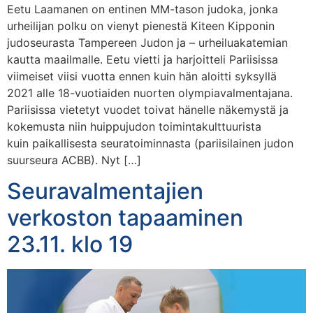
Eetu Laamanen on entinen MM-tason judoka, jonka
urheilijan polku on vienyt pienestä Kiteen Kipponin
judoseurasta Tampereen Judon ja – urheiluakatemian
kautta maailmalle. Eetu vietti ja harjoitteli Pariisissa
viimeiset viisi vuotta ennen kuin hän aloitti syksyllä
2021 alle 18-vuotiaiden nuorten olympiavalmentajana.
Pariisissa vietetyt vuodet toivat hänelle näkemystä ja
kokemusta niin huippujudon toimintakulttuurista
kuin paikallisesta seuratoiminnasta (pariisilainen judon
suurseura ACBB). Nyt […]
Seuravalmentajien
verkoston tapaaminen
23.11. klo 19