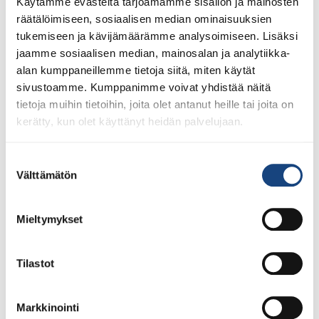
Annikka Mutasen artikkeli
Käytämme evästeitä tarjoamamme sisällön ja mainosten
räätälöimiseen, sosiaalisen median ominaisuuksien
Judolehdestä
tukemiseen ja kävijämäärämme analysoimiseen. Lisäksi
jaamme sosiaalisen median, mainosalan ja analytiikka-
alan kumppaneillemme tietoja siitä, miten käytät
sivustoamme. Kumppanimme voivat yhdistää näitä
tietoja muihin tietoihin, joita olet antanut heille tai joita on
kerätty, kun olet käyttänyt heidän palvelujaan.
Suostumuksen
Välttämätön
valinta
Seuravalmentajien tekniikkakoulutus tarjosi hyvät
kokonaisuudet otteen harjoittamisesta ja
Mieltymykset
mattohyökkäyksien muuntelusta. Nuorten
olympiavalmentaja Eetu Laamanen näytti Judoliiton
Tilastot
Seuravalmentajien tekniikkakoulutuksessa 27.-28.3.2022
Urhea-hallissa mallia siitä, miten opettaa toimivaa
tekniikkakokonaisuutta ja ehjää judoymmärrystä.
Markkinointi