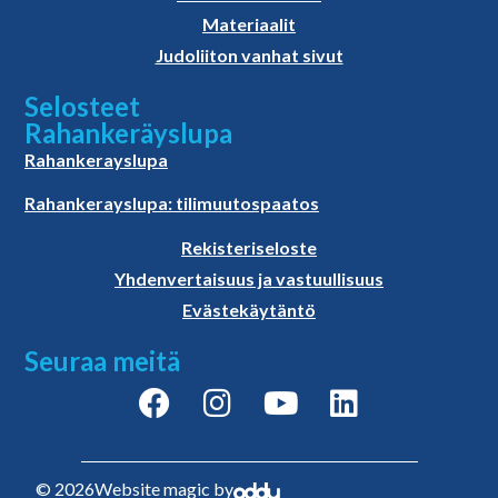
Materiaalit
Judoliiton vanhat sivut
Selosteet
Rahankeräyslupa
Rahankerayslupa
Rahankerayslupa: tilimuutospaatos
Rekisteriseloste
Yhdenvertaisuus ja vastuullisuus
Evästekäytäntö
Seuraa meitä
© 2026
Website magic by