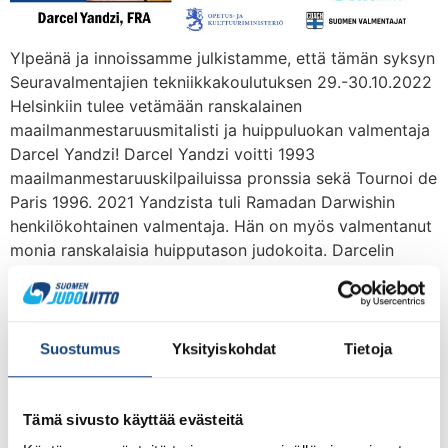
Ylpeänä ja innoissamme julkistamme, että tämän syksyn
Seuravalmentajien tekniikkakoulutuksen 29.-30.10.2022
Helsinkiin tulee vetämään ranskalainen
maailmanmestaruusmitalisti ja huippuluokan valmentaja
Darcel Yandzi! Darcel Yandzi voitti 1993
maailmanmestaruuskilpailuissa pronssia sekä Tournoi de
Paris 1996. 2021 Yandzista tuli Ramadan Darwishin
henkilökohtainen valmentaja. Hän on myös valmentanut
monia ranskalaisia huipputason judokoita. Darcelin
opetukseen voi tutustua esimerkiksi hänen Instagram-
tilillään ”darcelito”, jossa hän julkaisee […]
Eetu Laamanen näytti mallia
Suostumus
Yksityiskohdat
Tietoja
kokonaisuuden
rakentamisesta – lue
Tämä sivusto käyttää evästeitä