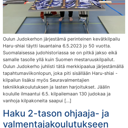
Oulun Judokerhon järjestämä perinteinen kevätkilpailu
Haru-shiai täytti lauantaina 6.5.2023 jo 50 vuotta.
Suomalaisessa judohistoriassa se on pitkä jakso eikä
samalle tasolle yllä kuin Suomen mestaruuskilpailut.
Oulun Judokerho juhlisti tätä merkkipaalua järjestämällä
tapahtumaviikonlopun, joka piti sisällään Haru-shiai -
kilpailun lisäksi myös Seuravalmentajien
tekniikkakoulutuksen ja lasten harjoitukset. Jäälin
koululle ilmaantui 6.5. kilpailemaan 130 judokaa ja
vanhoja kilpakoneita saapui […]
Haku 2-tason ohjaaja- ja
valmentajakoulutukseen