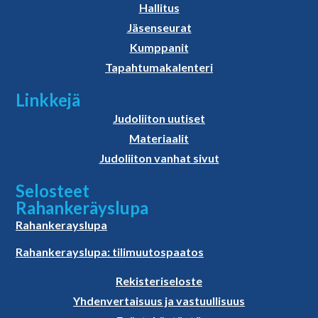
Hallitus
Jäsenseurat
Kumppanit
Tapahtumakalenteri
Linkkejä
Judoliiton uutiset
Materiaalit
Judoliiton vanhat sivut
Selosteet
Rahankeräyslupa
Rahankerayslupa
Rahankerayslupa: tilimuutospaatos
Rekisteriseloste
Yhdenvertaisuus ja vastuullisuus