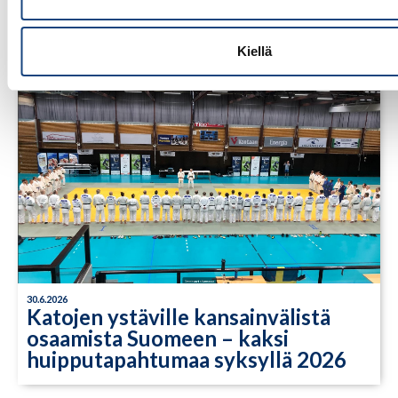
Tuomariraportti, Junior European
Cup 2026, Praha 4.-5.7.2026, Tsekki
Kiellä
30.6.2026
Katojen ystäville kansainvälistä
osaamista Suomeen – kaksi
huipputapahtumaa syksyllä 2026