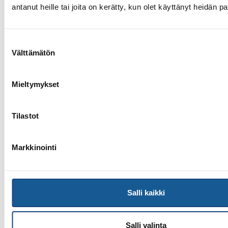
antanut heille tai joita on kerätty, kun olet käyttänyt heidän p
13.7.2026
Yksittäisiä otteluvoittoja Paksin
alle 21-vuotiaiden European
Cupista
Suostumuksen
Välttämätön
valinta
Mieltymykset
Tilastot
Markkinointi
Salli kaikki
9.7.2026
Salli valinta