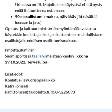
Urheassa on 15. Majoituksen täytyttyä ei sitä pysty
enää lisätuotteena ostamaan.
90 e osallistumismaksu, päiväkävijät
(sisältää
lounaan la ja su)
Opetus- ja kulttuuriministeriön myöntämää avustusta
käytetään kouluttajan kulujen kattamiseen mahdollistaen
osallistujalle edullisen osallistumismaksun.
Ilmoittautuminen
Suomisportissa
täällä
viimeistään
keskiviikkona
19.10.2022. Tervetuloa!
Lisätiedot:
Koulutus- ja nuorisopäällikkö
Katri Forssell
katri.forssell@judoliitto.fi, 050-3226090