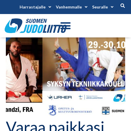
Harrastajalle
Vanhemmalle
Seuralle
Varaa paikkasi