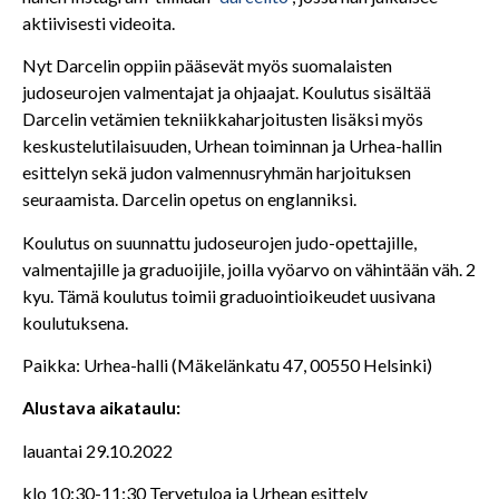
aktiivisesti videoita.
Nyt Darcelin oppiin pääsevät myös suomalaisten
judoseurojen valmentajat ja ohjaajat. Koulutus sisältää
Darcelin vetämien tekniikkaharjoitusten lisäksi myös
keskustelutilaisuuden, Urhean toiminnan ja Urhea-hallin
esittelyn sekä judon valmennusryhmän harjoituksen
seuraamista. Darcelin opetus on englanniksi.
Koulutus on suunnattu judoseurojen judo-opettajille,
valmentajille ja graduoijile, joilla vyöarvo on vähintään väh. 2
kyu. Tämä koulutus toimii graduointioikeudet uusivana
koulutuksena.
Paikka: Urhea-halli (Mäkelänkatu 47, 00550 Helsinki)
Alustava aikataulu:
lauantai 29.10.2022
klo 10:30-11:30 Tervetuloa ja Urhean esittely