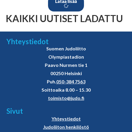
Lataa lisää
KAIKKI UUTISET LADATTU
Yhteystiedot
Suomen Judoliitto
Olympiastadion
Paavo Nurmen tie 1
00250 Helsinki
Puh.
050-384 7563
Soittoaika 8.00 – 15.30
toimisto@judo.fi
Sivut
Yhteystiedot
Judoliiton henkilöstö