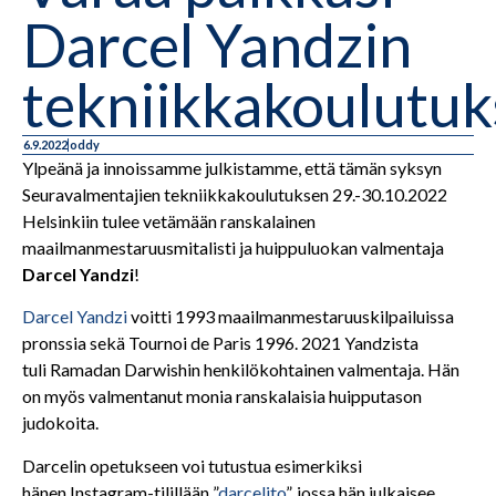
Darcel Yandzin
tekniikkakoulutuk
6.9.2022
oddy
Ylpeänä ja innoissamme julkistamme, että tämän syksyn
Seuravalmentajien tekniikkakoulutuksen 29.-30.10.2022
Helsinkiin tulee vetämään ranskalainen
maailmanmestaruusmitalisti ja huippuluokan valmentaja
Darcel Yandzi
!
Darcel Yandzi
voitti 1993 maailmanmestaruuskilpailuissa
pronssia sekä Tournoi de Paris 1996. 2021 Yandzista
tuli Ramadan Darwishin henkilökohtainen valmentaja. Hän
on myös valmentanut monia ranskalaisia huipputason
judokoita.
Darcelin opetukseen voi tutustua esimerkiksi
hänen Instagram-tilillään ”
darcelito
”, jossa hän julkaisee