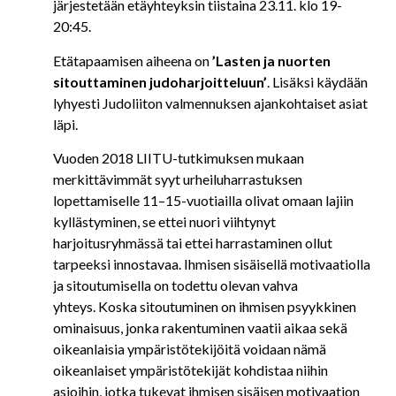
järjestetään etäyhteyksin tiistaina 23.11. klo 19-
20:45.
Etätapaamisen aiheena on
’Lasten ja nuorten
sitouttaminen judoharjoitteluun’
. Lisäksi käydään
lyhyesti Judoliiton valmennuksen ajankohtaiset asiat
läpi.
Vuoden 2018 LIITU-tutkimuksen mukaan
merkittävimmät syyt urheiluharrastuksen
lopettamiselle 11–15-vuotiailla olivat omaan lajiin
kyllästyminen, se ettei nuori viihtynyt
harjoitusryhmässä tai ettei harrastaminen ollut
tarpeeksi innostavaa. Ihmisen sisäisellä motivaatiolla
ja sitoutumisella on todettu olevan vahva
yhteys. Koska sitoutuminen on ihmisen psyykkinen
ominaisuus, jonka rakentuminen vaatii aikaa sekä
oikeanlaisia ympäristötekijöitä voidaan nämä
oikeanlaiset ympäristötekijät kohdistaa niihin
asioihin, jotka tukevat ihmisen sisäisen motivaation