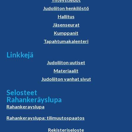
Judoliiton henkilöstö
Hallitus
Jäsenseurat
Kumppanit
Tapahtumakalenteri
Linkkejä
Judoliiton uutiset
Materiaalit
Judoliiton vanhat sivut
Selosteet
Rahankeräyslupa
Rahankerayslupa
Rahankerayslupa: tilimuutospaatos
Rekisteriseloste