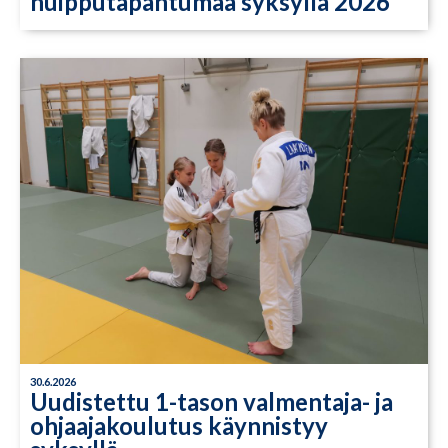
huipputapahtumaa syksyllä 2026
30.6.2026
Uudistettu 1-tason valmentaja- ja
ohjaajakoulutus käynnistyy