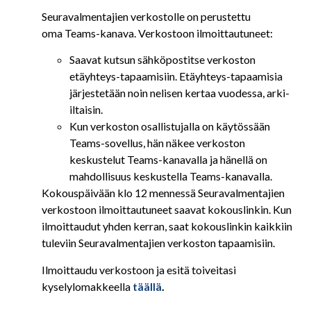
Seuravalmentajien verkostolle on perustettu
oma Teams-kanava. Verkostoon ilmoittautuneet:
Saavat kutsun sähköpostitse verkoston
etäyhteys-tapaamisiin. Etäyhteys-tapaamisia
järjestetään noin nelisen kertaa vuodessa, arki-
iltaisin.
Kun verkoston osallistujalla on käytössään
Teams-sovellus, hän näkee verkoston
keskustelut Teams-kanavalla ja hänellä on
mahdollisuus keskustella Teams-kanavalla.
Kokouspäivään klo 12 mennessä Seuravalmentajien
verkostoon ilmoittautuneet saavat kokouslinkin. Kun
ilmoittaudut yhden kerran, saat kokouslinkin kaikkiin
tuleviin Seuravalmentajien verkoston tapaamisiin.
Ilmoittaudu verkostoon ja esitä toiveitasi
kyselylomakkeella
täällä
.