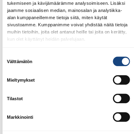
28.7.2026
tukemiseen ja kävijämäärämme analysoimiseen. Lisäksi
Uudet lisenssit ostettavissa
jaamme sosiaalisen median, mainosalan ja analytiikka-
1.8.2026 alkaen
alan kumppaneillemme tietoja siitä, miten käytät
Voit 1.8.2026 lähtien ostaa Judoliiton lisenssin kaudelle
sivustoamme. Kumppanimme voivat yhdistää näitä tietoja
1.8.2026 – 31.7.2027 Suomisportissa. Uuden kauden
muihin tietoihin, joita olet antanut heille tai joita on kerätty,
lisenssit eivät siis [...]
kun olet käyttänyt heidän palvelujaan.
Suostumuksen
Välttämätön
valinta
LUE LISÄÄ
Mieltymykset
Tilastot
Markkinointi