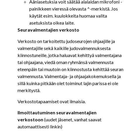
Ääniasetuksia voit säätää alalaidan mikrofoni -
painikkeen vieressä olevasta ^-merkistä. Jos
käytät esim. kuulokkeita huomaa valita
asetuksista oikea laite.
Seuravalmentajien verkosto
Verkosto on tarkoitettu judoseurojen ohjaajille ja
valmentajille sekä kaikille judovalmennuksesta
kiinnostuneille, jotka haluavat kehittyä valmentajana
tai ohjaajana, viedä oman ryhmänsä valmennusta
eteenpäin tai muutoin on kiinnostusta kehittää seuran
valmennusta. Valmentaja- ja ohjaajakokemuksella ja
sillä kuinka pitkään olet toiminut lajin parissa ei ole
merkitystä.
Verkostotapaamiset ovat ilmaisia.
Ilmoittautuminen seuravalmentajien
verkostoon
(uudet jäsenet, vanhat saavat
automaattisesti linkin)