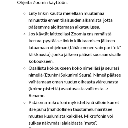
Ohjeita Zoomin käyttöön:
Liity linkin kautta mielellään muutamaa
minuuttia ennen tilaisuuden alkamista, jotta
pääsemme aloittamaan aikataulussa.
Jos käytät laitteellasi Zoomia ensimmäistä
kertaa, pyytää se linkin klikkaamisen jälkeen
lataamaan ohjelman (tähän menee vain pari ”ok”-
klikkausta), jonka jälkeen pääset suoraan sisälle
kokoukseen.
Osallistu kokoukseen koko nimelläsi ja seurasi
nimellä (Etunimi Sukunimi Seura). Nimeä pääsee
vaihtamaan oman ruudun oikeasta yläreunasta
(kolme pistettä) avautuvasta valikosta ->
Rename.
Pidä oma mikrofoni mykistettynä silloin kun et
itse puhu (mahdollinen taustamelu häiritsee
muuten kuulumista kaikille). Mikrofonin voi
sulkea näkymäsi alalaidasta ”mute”.