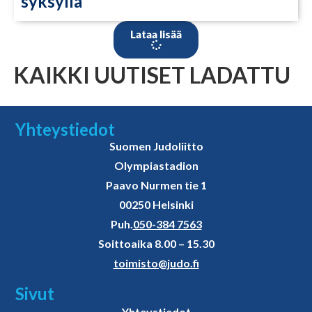
syksyllä
Lataa lisää
KAIKKI UUTISET LADATTU
Yhteystiedot
Suomen Judoliitto
Olympiastadion
Paavo Nurmen tie 1
00250 Helsinki
Puh.
050-384 7563
Soittoaika 8.00 – 15.30
toimisto@judo.fi
Sivut
Yhteystiedot