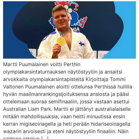
Martti Puumalainen voitti Perthin
olympiakarsintaturnauksen näytöstyyliin ja ansaitsi
arvokkaita olympiakarsintapisteitä Kirjoittaja Tommi
Valtonen Puumalainen aloitti ottelunsa Perthissä huililla
hyvän maailmanrankingsijoituksensa ansiosta ja pääsi
ottelemaan suoraa semifinaaliin, jossa vastaan asettui
Australian Liam Park. Martti ei jättänyt australialaiselle
mitään mahdollisuuksia, vaan heitti minuutissa ensin
kerran migiseoinagella ja heti perään hidariseoinagella
wazarin arvoisesti ja eteni näytöstyyliin finaaliin. Näin
saldona ottelun […]