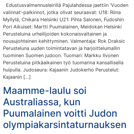
Edustusvalmennusleirillä Pajulahdessa jaettiin ’Vuoden
valinnat’-palkinnot, jotka olivat seuraavat: U18: Riina
Myllylä, Chikara Helsinki U21: Pihla Salonen, Fudoshin
Pori Aikuiset: Martti Puumalainen, Meidokan Helsinki
Perusteluina urheilijoiden kokonaisvaltainen ja
nousujohteinen kehittyminen. Valmentaja: Rok Draksic
Perusteluna uuden toimintatavan ja harjoittelumallin
tuominen Suomen judoon. Tuomari: Markku Ilvonen
Perusteluina pitkäaikainen työ tuomarina kansallisella
huipulla. Judoseura: Kajaanin Judokerho Perustelut:
Kajaanin […]
Maamme-laulu soi
Australiassa, kun
Puumalainen voitti Judon
olympiakarsintaturnauksen