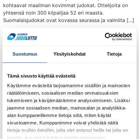
kohtaavat maailman kovimmat judokat. Ottelijoita on
yhteensä noin 300 kilpailjaa 52 eri maasta.
Suomalaisjudokat ovat kovassa seurassa ja valmiita […]
Martti Puumalainen viides
Portugalin Grand Prix -
Suostumus
Yksityiskohdat
Tietoja
turnauksessa
Tämä sivusto käyttää evästeitä
Käytämme evästeitä tarjoamamme sisällön ja mainosten
räätälöimiseen, sosiaalisen median ominaisuuksien
tukemiseen ja kävijämäärämme analysoimiseen. Lisäksi
jaamme sosiaalisen median, mainosalan ja analytiikka-
alan kumppaneillemme tietoja siitä, miten käytät
sivustoamme. Kumppanimme voivat yhdistää näitä
tietoja muihin tietoihin, joita olet antanut heille tai joita on
Portugalin Grand Prixin viimeisenä kisapäivänä ainoa
kerätty, kun olet käyttänyt heidän palvelujaan.