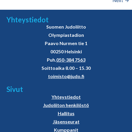
Next
→
Yhteystiedot
Suomen Judoliitto
Olympiastadion
Paavo Nurmen tie 1
00250 Helsinki
Puh.
050-384 7563
Soittoaika 8.00 – 15.30
toimisto@judo.fi
Sivut
Yhteystiedot
Judoliiton henkilöstö
Hallitus
Jäsenseurat
Kumppanit