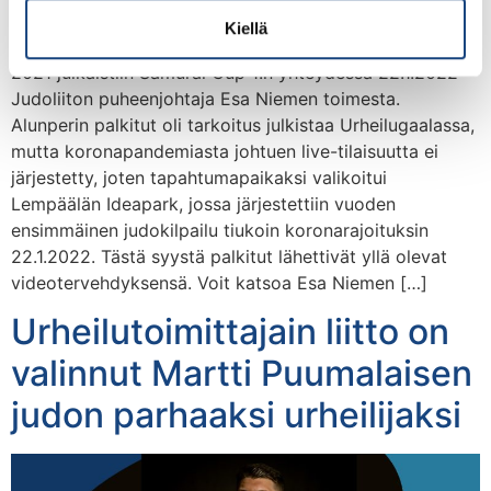
Kiellä
Judon vuoden 2021 parhaat valittu Vuoden valinnat
2021 julkaistiin Samurai Cup 1:n yhteydessä 22.1.2022
Judoliiton puheenjohtaja Esa Niemen toimesta.
Alunperin palkitut oli tarkoitus julkistaa Urheilugaalassa,
mutta koronapandemiasta johtuen live-tilaisuutta ei
järjestetty, joten tapahtumapaikaksi valikoitui
Lempäälän Ideapark, jossa järjestettiin vuoden
ensimmäinen judokilpailu tiukoin koronarajoituksin
22.1.2022. Tästä syystä palkitut lähettivät yllä olevat
videotervehdyksensä. Voit katsoa Esa Niemen […]
Urheilutoimittajain liitto on
valinnut Martti Puumalaisen
judon parhaaksi urheilijaksi