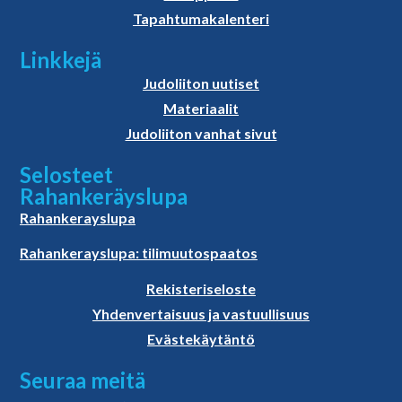
Tapahtumakalenteri
Linkkejä
Judoliiton uutiset
Materiaalit
Judoliiton vanhat sivut
Selosteet
Rahankeräyslupa
Rahankerayslupa
Rahankerayslupa: tilimuutospaatos
Rekisteriseloste
Yhdenvertaisuus ja vastuullisuus
Evästekäytäntö
Seuraa meitä