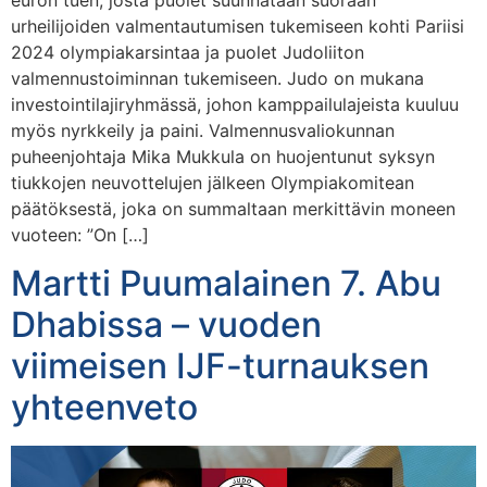
urheilijoiden valmentautumisen tukemiseen kohti Pariisi
2024 olympiakarsintaa ja puolet Judoliiton
valmennustoiminnan tukemiseen. Judo on mukana
investointilajiryhmässä, johon kamppailulajeista kuuluu
myös nyrkkeily ja paini. Valmennusvaliokunnan
puheenjohtaja Mika Mukkula on huojentunut syksyn
tiukkojen neuvottelujen jälkeen Olympiakomitean
päätöksestä, joka on summaltaan merkittävin moneen
vuoteen: ”On […]
Martti Puumalainen 7. Abu
Dhabissa – vuoden
viimeisen IJF-turnauksen
yhteenveto