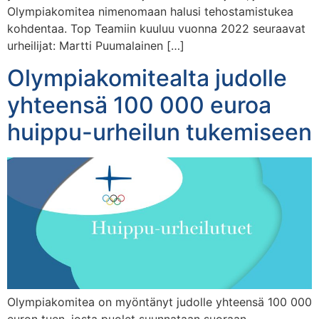
Olympiakomitea nimenomaan halusi tehostamistukea
kohdentaa. Top Teamiin kuuluu vuonna 2022 seuraavat
urheilijat: Martti Puumalainen […]
Olympiakomitealta judolle
yhteensä 100 000 euroa
huippu-urheilun tukemiseen
Olympiakomitea on myöntänyt judolle yhteensä 100 000
euron tuen, josta puolet suunnataan suoraan