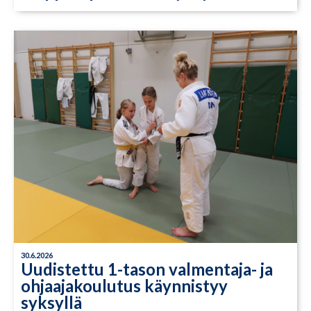
30.6.2026
Uudistettu 1-tason valmentaja- ja
ohjaajakoulutus käynnistyy
syksyllä