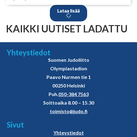
Lataa lisää
KAIKKI UUTISET LADATTU
Yhteystiedot
Suomen Judoliitto
Olympiastadion
Paavo Nurmen tie 1
00250 Helsinki
Puh.
050-384 7563
Soittoaika 8.00 – 15.30
toimisto@judo.fi
Sivut
Yhteystiedot