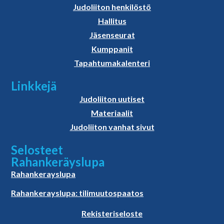
Judoliiton henkilöstö
Hallitus
Jäsenseurat
Kumppanit
Tapahtumakalenteri
Linkkejä
Judoliiton uutiset
Materiaalit
Judoliiton vanhat sivut
Selosteet
Rahankeräyslupa
Rahankerayslupa
Rahankerayslupa: tilimuutospaatos
Rekisteriseloste