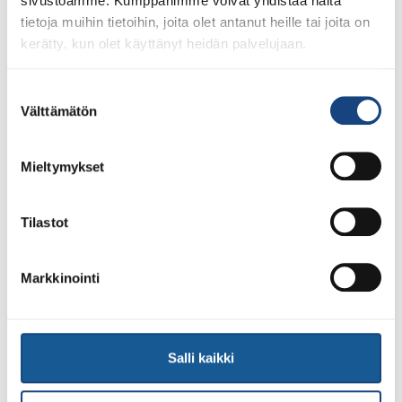
sivustoamme. Kumppanimme voivat yhdistää näitä
tietoja muihin tietoihin, joita olet antanut heille tai joita on
kerätty, kun olet käyttänyt heidän palvelujaan.
Suostumuksen
23.7.2026
Tuomariraportti Swedish A-Judo/VI
Välttämätön
valinta
Open 2026, 14.-17.5.2026,
Lindesberg, Ruotsi
Mieltymykset
Tilastot
Markkinointi
Salli kaikki