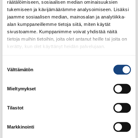
räätälöimiseen, sosiaalisen median ominaisuuksien
tukemiseen ja kävijämäärämme analysoimiseen. Lisäksi
jaamme sosiaalisen median, mainosalan ja analytiikka-
alan kumppaneillemme tietoja siitä, miten käytät
sivustoamme. Kumppanimme voivat yhdistää näitä
tietoja muihin tietoihin, joita olet antanut heille tai joita on
kerätty, kun olet käyttänyt heidän palvelujaan.
28.7.2026
Suostumuksen
Uudet lisenssit ostettavissa
Välttämätön
valinta
1.8.2026 alkaen
Voit 1.8.2026 lähtien ostaa Judoliiton lisenssin kaudelle
Mieltymykset
1.8.2026 – 31.7.2027 Suomisportissa. Uuden kauden
lisenssit eivät siis [...]
Tilastot
Markkinointi
LUE LISÄÄ