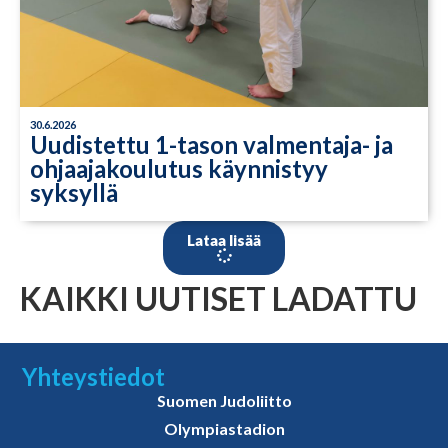
30.6.2026
Uudistettu 1-tason valmentaja- ja
ohjaajakoulutus käynnistyy
syksyllä
Lataa lisää
KAIKKI UUTISET LADATTU
Yhteystiedot
Suomen Judoliitto
Olympiastadion