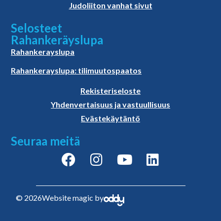
Judoliiton vanhat sivut
Selosteet
Rahankeräyslupa
Rahankerayslupa
Rahankerayslupa: tilimuutospaatos
Rekisteriseloste
Yhdenvertaisuus ja vastuullisuus
Evästekäytäntö
Seuraa meitä
© 2026
Website magic by