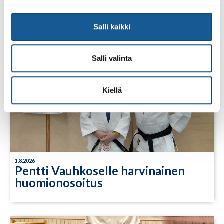
Salli kaikki
Salli valinta
Kiellä
1.8.2026
Pentti Vauhkoselle harvinainen
huomionosoitus