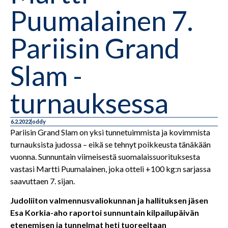
Puumalainen 7.
Pariisin Grand
Slam -
turnauksessa
6.2.2022
oddy
Pariisin Grand Slam on yksi tunnetuimmista ja kovimmista
turnauksista judossa – eikä se tehnyt poikkeusta tänäkään
vuonna. Sunnuntain viimeisestä suomalaissuorituksesta
vastasi Martti Puumalainen, joka otteli +100 kg:n sarjassa
saavuttaen 7. sijan.
Judoliiton valmennusvaliokunnan ja hallituksen jäsen
Esa Korkia-aho raportoi sunnuntain kilpailupäivän
etenemisen ja tunnelmat heti tuoreeltaan