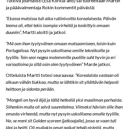
Tutkiva journalisti (Esa Korkia-aho) sai tuoreeltaan Martin
ja pääävalmentaja Rokin kommentit päivästä:
“Ekassa matsissa tuli aika rutiinivoitto korealaisesta. Päivän
teema oli, ettei tekis isompia virheitä ja keskittyis omaan
duuniin”,
Martti aloitti ja jatkoi:
“Mä oon ihan tyytyväinen omaan matsaamiseen, toisin kuin
Portugalissa. Nyt pysyin uskollisena omille tekniikoille ja
tyylille. Tein seoi-nagea molemmille puolille suht hyvin ja eri
variaatioina ja siltä osin olen tyytyväinen”
Marde jatkoi.
Otteluista Martti totesi seuraavaa:
“Korealaista vastaan oli
alkuun vähän tiukkaa, mutta se lähtikin sit yllättävän helposti
heittoon ja sidonta perään.
“Mongoli on hyvä äijä ja tällä hetkellä yksi maailman parhaista.
Siihenkin mulla oli selvä suunnitelma. Viimeksi hävisin sille ihan
omasta virheestä, mutta nyt pysyin uskollisena omalle tyylille.
No, se meni sit Golden scoreen (jatkoajalle), jossa se vaan tuli
läpi ja heitti. Oli mullakin omat paikat tehdä pisteitä, mutta