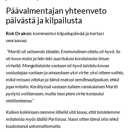
Päävalmentajan yhteenveto
päivästä ja kilpailusta
Rok Draksic
kommentoi kilpailupäivää ja kertasi
seuraavaa:
”Martti oli seitsemäs tänään. Ensimmäinen ottelu oli hyvä. Se
oli kova matsi ja hän teki suorituksia korelaisesta ilman
virheitä. Mongolialaista vastaan oli hyvä taistelu kovaa
vastustajaa vastaan ja ainoastaan yksi virhe: yksi otteen vaihto,
mikä missasi ottelun ja tämä maksoi semifinaalipaikan, ehkä
jopa mitalin. Keräilyissä vastaan tulleen ranskalaisen Martti
pystyisi voittamaan, mutta taas pieni virhe kostautui
otetilanteessa.”
Kaiken kaikkiaan olemme lähellä sitä tasoa, että taistelemme
mitaleista myös täällä Pariisissa. Vuosi sitten tämä olisi ehkä
kuulostanut uskomattomalta.