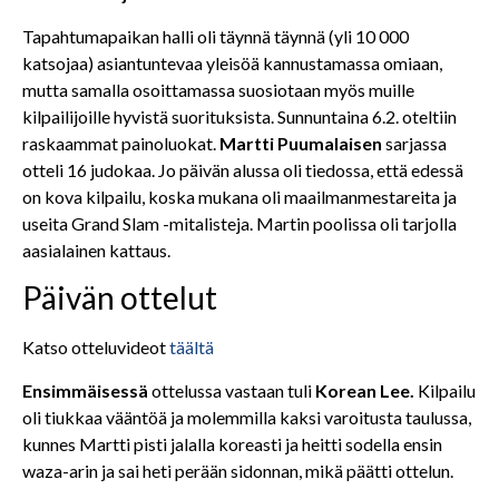
Tapahtumapaikan halli oli täynnä täynnä (yli 10 000
katsojaa) asiantuntevaa yleisöä kannustamassa omiaan,
mutta samalla osoittamassa suosiotaan myös muille
kilpailijoille hyvistä suorituksista. Sunnuntaina 6.2. oteltiin
raskaammat painoluokat.
Martti Puumalaisen
sarjassa
otteli 16 judokaa. Jo päivän alussa oli tiedossa, että edessä
on kova kilpailu, koska mukana oli maailmanmestareita ja
useita Grand Slam -mitalisteja. Martin poolissa oli tarjolla
aasialainen kattaus.
Päivän ottelut
Katso otteluvideot
täältä
Ensimmäisessä
ottelussa vastaan tuli
Korean Lee.
Kilpailu
oli tiukkaa vääntöä ja molemmilla kaksi varoitusta taulussa,
kunnes Martti pisti jalalla koreasti ja heitti sodella ensin
waza-arin ja sai heti perään sidonnan, mikä päätti ottelun.