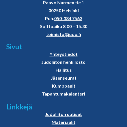
Paavo Nurmen tie 1
00250 Helsinki
Puh.
050-384 7563
Soittoaika 8.00 – 15.30
toimisto@judo.fi
Sivut
Yhteystiedot
Judoliiton henkilöstö
Hallitus
Jäsenseurat
Kumppanit
Tapahtumakalenteri
Linkkejä
Judoliiton uutiset
Materiaalit