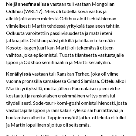
Neljännesfinaalissa
vastaan tuli vastaan Mongolian
Odkhuu (WRL17). Mies oli todella kova vastus ja
allekirjoittaneen mielestä Odkhuu aloitti ehkä hieman
ylimielisesti Martin tehdessä yrityksiä tasaiseen tahtiin.
Odkuuta varoitettiin passiivisuudesta ja matsi eteni
jatkoajalle. Odkhuu pääsi pitkillä jaloillaan tekemään
Kosoto-kagen juuri kun Martti oli tekemässä otteen
vaihtoa, joka epäonnistui. Tuosta tilanteesta vastustajalle
Ippon ja Odkhoo semifinaaliin ja Martti keräilyihin.
Keräilyissä
vastaan tuli Ranskan Terhec, joka oli viime
vuonna pronssilla samaisessa Grand Slamissa. Ottelu alkoi
Martin yrityksillä, mutta jälleen Puumalaisen pieni virhe
kostautui ja ranskalaisen ensimmäinen yritys onnistui
täydellisesti. Sode-tsuri-komi-goshi onnistui hienosti, josta
vastustajalle Ippon ja ranskalais -yleisö sai hurrattavaa ja
huutamisen aihetta. Tappion myötä jatko-otteluita ei tullut
ja Martin lopullinen sijoitus oli seitsemäs.