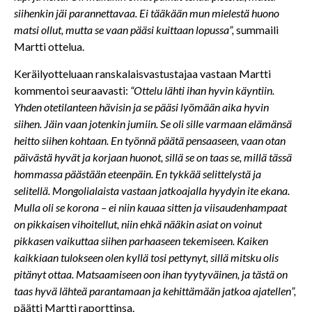
siihenkin jäi parannettavaa. Ei tääkään mun mielestä huono
matsi ollut, mutta se vaan pääsi kuittaan lopussa”,
summaili
Martti ottelua.
Keräilyotteluaan ranskalaisvastustajaa vastaan Martti
kommentoi seuraavasti:
“Ottelu lähti ihan hyvin käyntiin.
Yhden otetilanteen hävisin ja se pääsi lyömään aika hyvin
siihen. Jäin vaan jotenkin jumiin. Se oli sille varmaan elämänsä
heitto siihen kohtaan. En työnnä päätä pensaaseen, vaan otan
päivästä hyvät ja korjaan huonot, sillä se on taas se, millä tässä
hommassa päästään eteenpäin. En tykkää selittelystä ja
selitellä. Mongolialaista vastaan jatkoajalla hyydyin ite ekana.
Mulla oli se korona – ei niin kauaa sitten ja viisaudenhampaat
on pikkaisen vihoitellut, niin ehkä nääkin asiat on voinut
pikkasen vaikuttaa siihen parhaaseen tekemiseen. Kaiken
kaikkiaan tulokseen olen kyllä tosi pettynyt, sillä mitsku olis
pitänyt ottaa. Matsaamiseen oon ihan tyytyväinen, ja tästä on
taas hyvä lähteä parantamaan ja kehittämään jatkoa ajatellen”,
päätti Martti raporttinsa.