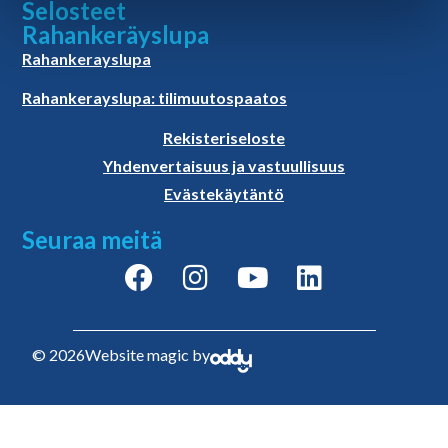
Selosteet
Rahankeräyslupa
Rahankerayslupa
Rahankerayslupa: tilimuutospaatos
Rekisteriseloste
Yhdenvertaisuus ja vastuullisuus
Evästekäytäntö
Seuraa meitä
© 2026
Website magic by