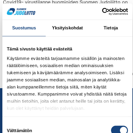
Covid19- virustilanne huomioiden Suomen Judoliitto on
samassa rintamassa yhdessä muiden kamppailulajien
kanssa toteuttamassa vastuullista toimintaa
koronapandemian huomioimisessa judoseurojen ja
Suostumus
Yksityiskohdat
Tietoja
harjoitusryhmiensä toiminnassa. Olympiakomitea ja
kamppailulajit kannustavat ottamaan koronarokotteen.
Hankkimalla rokotesuojan jokainen voi suojella omaa ja
Tämä sivusto käyttää evästeitä
muiden terveyttä sekä samalla auttaa yhteiskuntaa ja
Käytämme evästeitä tarjoamamme sisällön ja mainosten
urheilua/liikuntaa pysymään avattuna. Tulosta pdf-
räätälöimiseen, sosiaalisen median ominaisuuksien
tiedote tästä:
tukemiseen ja kävijämäärämme analysoimiseen. Lisäksi
Vastuullisuustiedote_koronaohje_SJL21.10.2021_judoseura
jaamme sosiaalisen median, mainosalan ja analytiikka-
Vastuu harjoitustoiminnasta on […]
alan kumppaneillemme tietoja siitä, miten käytät
sivustoamme. Kumppanimme voivat yhdistää näitä tietoja
Yhteystiedot
muihin tietoihin, joita olet antanut heille tai joita on kerätty,
Suomen Judoliitto
kun olet käyttänyt heidän palvelujaan.
Olympiastadion
Paavo Nurmen tie 1
Suostumuksen
00250 Helsinki
Välttämätön
valinta