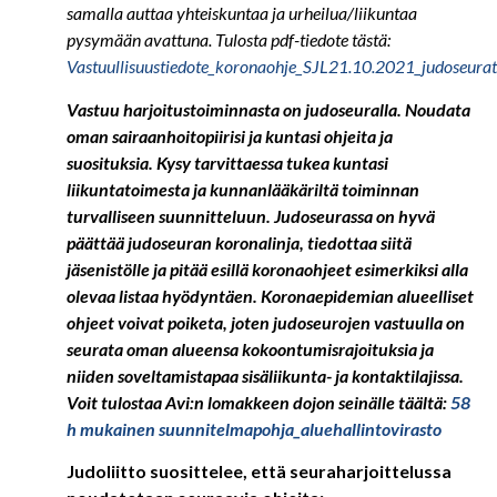
samalla auttaa yhteiskuntaa ja urheilua/liikuntaa
pysymään avattuna. Tulosta pdf-tiedote tästä:
Vastuullisuustiedote_koronaohje_SJL21.10.2021_judoseurat
Vastuu harjoitustoiminnasta on
judo
seuralla. Noudata
oman sairaanhoitopiirisi ja kuntasi ohjeita ja
suosituksia.
Kysy tarvittaessa tukea kuntasi
liikuntatoimesta ja kunnanlääkäriltä toiminnan
turvalliseen suunnitteluun. Judoseurassa on hyvä
päättää judoseuran koronalinja, tiedottaa siitä
jäsenistölle ja pitää esillä koronaohjeet esimerkiksi alla
olevaa listaa hyödyntäen. Koronaepidemian alueelliset
ohjeet voivat poiketa, joten judoseurojen vastuulla on
seurata oman alueensa kokoontumisrajoituksia ja
niiden soveltamistapaa sisäliikunta- ja kontaktilajissa.
Voit tulostaa Avi:n lomakkeen dojon seinälle täältä:
58
h mukainen suunnitelmapohja_aluehallintovirasto
Judoliitto suosittelee, että seuraharjoittelussa