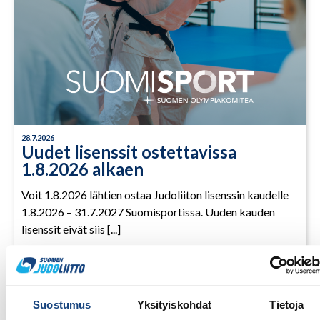
28.7.2026
Uudet lisenssit ostettavissa
1.8.2026 alkaen
Voit 1.8.2026 lähtien ostaa Judoliiton lisenssin kaudelle
1.8.2026 – 31.7.2027 Suomisportissa. Uuden kauden
lisenssit eivät siis [...]
LUE LISÄÄ
Suostumus
Yksityiskohdat
Tietoja