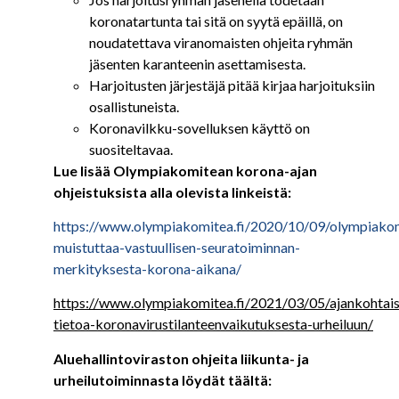
koronatartunta tai sitä on syytä epäillä, on
noudatettava viranomaisten ohjeita ryhmän
jäsenten karanteenin asettamisesta.
Harjoitusten järjestäjä pitää kirjaa harjoituksiin
osallistuneista.
Koronavilkku-sovelluksen käyttö on
suositeltavaa.
Lue lisää Olympiakomitean korona-ajan
ohjeistuksista alla olevista linkeistä:
https://www.olympiakomitea.fi/2020/10/09/olympiako
muistuttaa-vastuullisen-seuratoiminnan-
merkityksesta-korona-aikana/
https://www.olympiakomitea.fi/2021/03/05/ajankohtais
tietoa-koronavirustilanteenvaikutuksesta-urheiluun/
Aluehallintoviraston ohjeita liikunta- ja
urheilutoiminnasta löydät täältä: