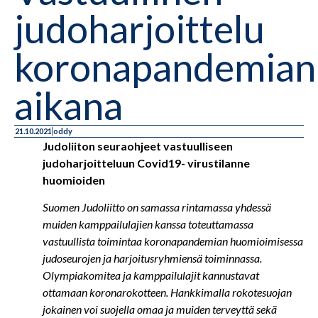
judoharjoittelu
koronapandemian
aikana
21.10.2021
oddy
Judoliiton seuraohjeet vastuulliseen
judoharjoitteluun Covid19- virustilanne
huomioiden
Suomen
Judoliitto on samassa rintamassa yhdessä
muiden kamppailulajien kanssa toteuttamassa
vastuullista toimintaa koronapandemian huomioimisessa
judoseurojen ja harjoitusryhmiensä toiminnassa.
Olympiakomitea ja kamppailulajit kannustavat
ottamaan koronarokotteen. Hankkimalla rokotesuojan
jokainen voi suojella omaa ja muiden terveyttä sekä