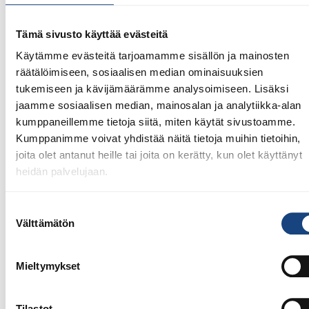
Tämä sivusto käyttää evästeitä
Käytämme evästeitä tarjoamamme sisällön ja mainosten
räätälöimiseen, sosiaalisen median ominaisuuksien
tukemiseen ja kävijämäärämme analysoimiseen. Lisäksi
jaamme sosiaalisen median, mainosalan ja analytiikka-alan
kumppaneillemme tietoja siitä, miten käytät sivustoamme.
Kumppanimme voivat yhdistää näitä tietoja muihin tietoihin,
joita olet antanut heille tai joita on kerätty, kun olet käyttänyt
heidän palvelujaan.
Suostumuksen
Välttämätön
1.8.2026
valinta
Pentti Vauhkoselle harvinainen
huomionosoitus
Mieltymykset
Tilastot