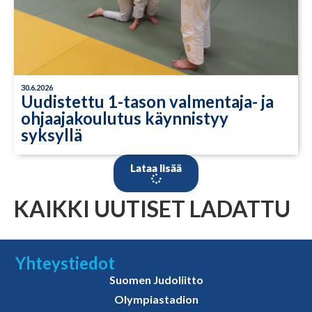
30.6.2026
Uudistettu 1-tason valmentaja- ja
ohjaajakoulutus käynnistyy
syksyllä
Lataa lisää
KAIKKI UUTISET LADATTU
Yhteystiedot
Suomen Judoliitto
Olympiastadion