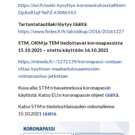
https://avi.fi/usein-kysyttya-koronaviruksesta#item-
DpAo81qF9aPZ-63046143
Tartuntatautilaki löytyy täältä
:
https://www.finlex.fi/fi/laki/alkup/2016/20161227
STM, OKM ja TEM tiedottavat koronapassista
15.10.2021 – otettu käyttöön 16.10.2021
https://minedu.fi/-/1271139/koronapassi-voidaan-
ottaa-kayttoon-maahantulosaannosten-
voimassaoloa-jatketaan
Kuva alla: STM:n havainnekuva koronapassin
käytöstä. Katso EU:n koronapassin ohjeet
täältä.
Katso STM:n tiedotustilaisuuden videotallenne
15.10.2021
täältä
.