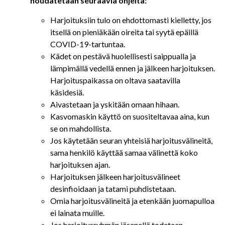
noudatetaan seuraavia ohjeita:
Harjoituksiin tulo on ehdottomasti kielletty, jos
itsellä on pieniäkään oireita tai syytä epäillä
COVID-19-tartuntaa.
Kädet on pestävä huolellisesti saippualla ja
lämpimällä vedellä ennen ja jälkeen harjoituksen.
Harjoituspaikassa on oltava saatavilla
käsidesiä.
Aivastetaan ja yskitään omaan hihaan.
Kasvomaskin käyttö on suositeltavaa aina, kun
se on mahdollista.
Jos käytetään seuran yhteisiä harjoitusvälineitä,
sama henkilö käyttää samaa välinettä koko
harjoituksen ajan.
Harjoituksen jälkeen harjoitusvälineet
desinfioidaan ja tatami puhdistetaan.
Omia harjoitusvälineitä ja etenkään juomapulloa
ei lainata muille.
Jos harjoitusryhmän jäsenellä todetaan