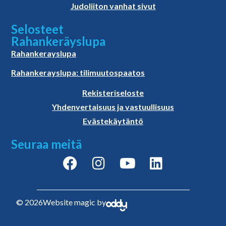
Judoliiton vanhat sivut
Selosteet
Rahankeräyslupa
Rahankerayslupa
Rahankerayslupa: tilimuutospaatos
Rekisteriseloste
Yhdenvertaisuus ja vastuullisuus
Evästekäytäntö
Seuraa meitä
© 2026
Website magic by