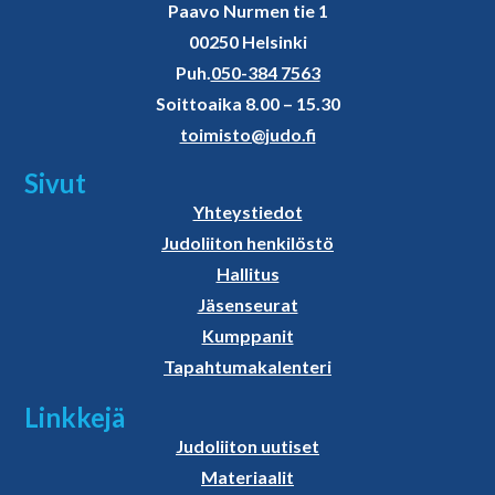
Paavo Nurmen tie 1
00250 Helsinki
Puh.
050-384 7563
Soittoaika 8.00 – 15.30
toimisto@judo.fi
Sivut
Yhteystiedot
Judoliiton henkilöstö
Hallitus
Jäsenseurat
Kumppanit
Tapahtumakalenteri
Linkkejä
Judoliiton uutiset
Materiaalit