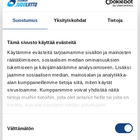
ratkotaan kahtena
viikonloppuna
Suostumus
Yksityiskohdat
Tietoja
Tämä sivusto käyttää evästeitä
Käytämme evästeitä tarjoamamme sisällön ja mainosten
räätälöimiseen, sosiaalisen median ominaisuuksien
tukemiseen ja kävijämäärämme analysoimiseen. Lisäksi
jaamme sosiaalisen median, mainosalan ja analytiikka-
alan kumppaneillemme tietoja siitä, miten käytät
sivustoamme. Kumppanimme voivat yhdistää näitä
Nuorten SM-kilpailut Porvoossa tulevana viikonloppuna
tietoja muihin tietoihin, joita olet antanut heille tai joita on
Suomenmestaruuksia ratkotaan jälleen viikonloppuna
kerätty, kun olet käyttänyt heidän palvelujaan.
nuorten SM-kilpailuissa ja seuraavana viikonloppuna
aikuisten SM-kilpailuissa. Tule mukaan osallistumaan ja
kannustamaan! Nuorten ikäluokat U18 ja U21 aloittavat
Suostumuksen
Välttämätön
kisaurakkansa Porvoossa yksilökilpailulla 2.10. ja
valinta
joukkuekilpailulla sekajoukkuella sunnuntain 3.10.