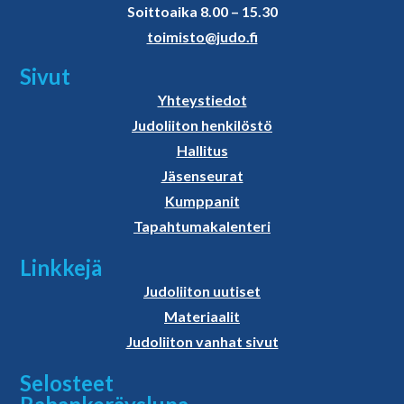
Soittoaika 8.00 – 15.30
toimisto@judo.fi
Sivut
Yhteystiedot
Judoliiton henkilöstö
Hallitus
Jäsenseurat
Kumppanit
Tapahtumakalenteri
Linkkejä
Judoliiton uutiset
Materiaalit
Judoliiton vanhat sivut
Selosteet