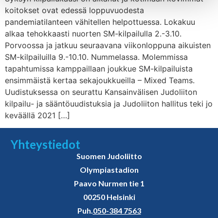
koitokset ovat edessä loppuvuodesta
pandemiatilanteen vähitellen helpottuessa. Lokakuu
alkaa tehokkaasti nuorten SM-kilpailulla 2.-3.10.
Porvoossa ja jatkuu seuraavana viikonloppuna aikuisten
SM-kilpailuilla 9.-10.10. Nummelassa. Molemmissa
tapahtumissa kamppaillaan joukkue SM-kilpailuista
ensimmäistä kertaa sekajoukkueilla – Mixed Teams.
Uudistuksessa on seurattu Kansainvälisen Judoliiton
kilpailu- ja sääntöuudistuksia ja Judoliiton hallitus teki jo
keväällä 2021 […]
Yhteystiedot
Suomen Judoliitto
Olympiastadion
Paavo Nurmen tie 1
00250 Helsinki
Puh.
050-384 7563