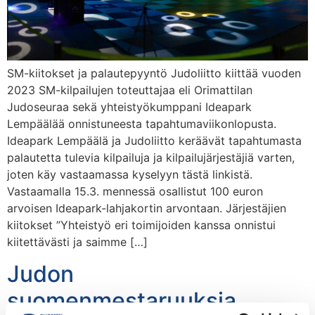
SM-kiitokset ja palautepyyntö Judoliitto kiittää vuoden
2023 SM-kilpailujen toteuttajaa eli Orimattilan
Judoseuraa sekä yhteistyökumppani Ideapark
Lempäälää onnistuneesta tapahtumaviikonlopusta.
Ideapark Lempäälä ja Judoliitto keräävät tapahtumasta
palautetta tulevia kilpailuja ja kilpailujärjestäjiä varten,
joten käy vastaamassa kyselyyn tästä linkistä.
Vastaamalla 15.3. mennessä osallistut 100 euron
arvoisen Ideapark-lahjakortin arvontaan. Järjestäjien
kiitokset ”Yhteistyö eri toimijoiden kanssa onnistui
kiitettävästi ja saimme […]
Judon
suomenmestaruuksia