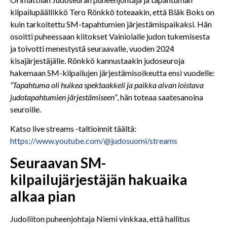
kilpailupäällikkö Tero Rönkkö toteaakin, että Bläk Boks on
kuin tarkoitettu SM-tapahtumien järjestämispaikaksi. Hän
osoitti puheessaan kiitokset Vainiolalle judon tukemisesta
ja toivotti menestystä seuraavalle, vuoden 2024
kisajärjestäjälle. Rönkkö kannustaakin judoseuroja
hakemaan SM-kilpailujen järjestämisoikeutta ensi vuodelle
:
”Tapahtuma oli huikea spektaakkeli ja paikka aivan loistava
judotapahtumien järjestämiseen”
, hän toteaa saatesanoina
seuroille.
Katso live streams -taltioinnit täältä:
https://www.youtube.com/@judosuomi/streams
Seuraavan SM-
kilpailujärjestäjän hakuaika
alkaa pian
Judoliiton puheenjohtaja Niemi vinkkaa, että hallitus