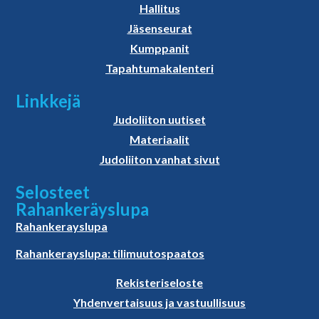
Hallitus
Jäsenseurat
Kumppanit
Tapahtumakalenteri
Linkkejä
Judoliiton uutiset
Materiaalit
Judoliiton vanhat sivut
Selosteet
Rahankeräyslupa
Rahankerayslupa
Rahankerayslupa: tilimuutospaatos
Rekisteriseloste
Yhdenvertaisuus ja vastuullisuus