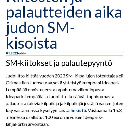
palautteiden aika
judon SM-
kisoista
8.3.2023
oddy
SM-kiitokset ja palautepyyntö
Judoliitto kiittää vuoden 2023 SM-kilpailujen toteuttajaa eli
Orimattilan Judoseuraa sekä yhteistyökumppani Ideapark
Lempäälää onnistuneesta tapahtumaviikonlopusta.
Ideapark Lempäälä ja Judoliitto keräävät tapahtumasta
palautetta tulevia kilpailuja ja kilpailujärjestäjiä varten, joten
käy vastaamassa kyselyyn
tästä linkistä
. Vastaamalla 15.3.
mennessä osallistut 100 euron arvoisen Ideapark-
lahjakortin arvontaan.