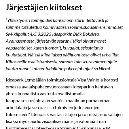
Järjestäjien kiitokset
”Yhteistyö eri toimijoiden kanssa onnistui kiitettävästi ja
saimme toteutettua kolmivuotisen sopimuskauden ensimmäiset
SM-kilpailut 4.-5.3.2023 Ideaparkin Bläk Boksissa.
Avainasemassa järjestävän seuran lisäksi olivat monet
vapaaehtoiset, kuten tuomarit, kuvaajat, selostajat ja
kuuluttajat. Näissä kilpailuissa päähuomiossa olivat urheilijat.
Kiitos heille osallistumisesta, samoin kuin seuravalmentajille
kautta maan”, toteaa Judoliiton puheenjohtaja Esa Niemi.
Ideapark Lempäälän toimitusjohtaja Visa Vainiola korosti
omassa avajaispuheenvuorossaan Ideaparkin kantavan
yhteiskunnallista vastuuta osallistumalla
kauppakeskusjohtajan sanoin ”maailman parhaimman
urheilulajin ja sen parissa toimivien judoseurojen
tukemiseen”. Ideapark vastasi tilojen ja toimitsijaruokailujen
lisäksi myös audiovisuaalisen ääni- ja valomaailman
tuottamisesta yhteistyössä Striimus Oy:n kanssa. VIP