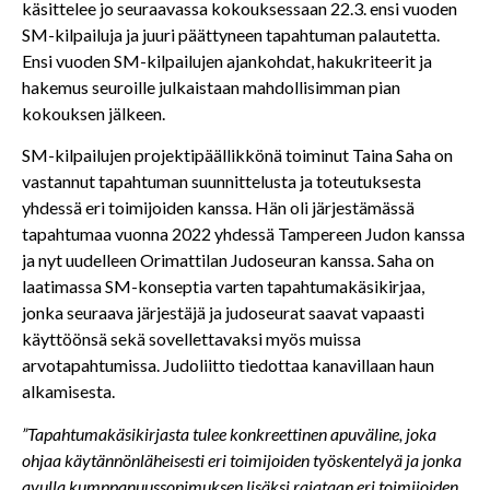
käsittelee jo seuraavassa kokouksessaan 22.3. ensi vuoden
SM-kilpailuja ja juuri päättyneen tapahtuman palautetta.
Ensi vuoden SM-kilpailujen ajankohdat, hakukriteerit ja
hakemus seuroille julkaistaan mahdollisimman pian
kokouksen jälkeen.
SM-kilpailujen projektipäällikkönä toiminut Taina Saha on
vastannut tapahtuman suunnittelusta ja toteutuksesta
yhdessä eri toimijoiden kanssa. Hän oli järjestämässä
tapahtumaa vuonna 2022 yhdessä Tampereen Judon kanssa
ja nyt uudelleen Orimattilan Judoseuran kanssa. Saha on
laatimassa SM-konseptia varten tapahtumakäsikirjaa,
jonka seuraava järjestäjä ja judoseurat saavat vapaasti
käyttöönsä sekä sovellettavaksi myös muissa
arvotapahtumissa. Judoliitto tiedottaa kanavillaan haun
alkamisesta.
”Tapahtumakäsikirjasta tulee konkreettinen apuväline, joka
ohjaa käytännönläheisesti eri toimijoiden työskentelyä ja jonka
avulla kumppanuussopimuksen lisäksi rajataan eri toimijoiden