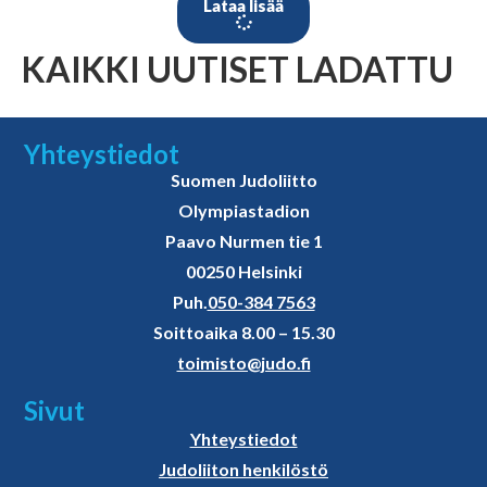
Lataa lisää
KAIKKI UUTISET LADATTU
Yhteystiedot
Suomen Judoliitto
Olympiastadion
Paavo Nurmen tie 1
00250 Helsinki
Puh.
050-384 7563
Soittoaika 8.00 – 15.30
toimisto@judo.fi
Sivut
Yhteystiedot
Judoliiton henkilöstö