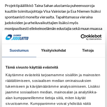
Projektipäällikkö Taina Sahan alustamia puheenvuoroja
kuultiin toimitusjohtaja Visa Vainiolan ja Esa Niemen lisäksi
spontaanisti monelta vieraalta. Tapahtumassa vieraina
judokoiden ja urheiluvaikuttajien lisäksi myös
monipuolisesti elinkeinoelämän edustajia sekä muun muassa
Lempäälän kunnanvaltuuston puheenjohtaja Jocka
Träskbäck sekä kunnanjohtaja Heidi Rämö, joka piti myös
SM-tapahtumassa kunnan avajaispuheenvuoron. Tapparan
Suostumus
Yksityiskohdat
Tietoja
Kirvesklubin Tatu Rouvali puolestaan kertoi ilahduttavia
uutisia siitä, että kesällä jääkiekkojunioreiden leirin
yhteydessä tullaan järjestämään myös judoon tutustumista.
Tämä sivusto käyttää evästeitä
Stream-lähetysten selostajana toiminut Stefan Rönkkö
(Orimattilan Judoseura) kertoi omasta kasvustaan seuran
Käytämme evästeitä tarjoamamme sisällön ja mainosten
talkootehtävissä juniorista aikuiseksi. Tilaisuudessa tehtiin
räätälöimiseen, sosiaalisen median ominaisuuksien
myös ensimmäiset sitoumuksen Suomen judon
tukemiseen ja kävijämäärämme analysoimiseen. Lisäksi
juhlarahaston perustamiseksi, kun ensimmäiset lahjoitukset
jaamme sosiaalisen median, mainosalan ja analytiikka-
tehtiin rahastoa varten.
alan kumppaneillemme tietoja siitä, miten käytät
sivustoamme. Kumppanimme voivat yhdistää näitä
Lauantaina kilpailupäivän jälkeen Ideapark tarjosi SM-