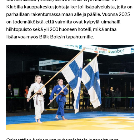
Klubilla kauppakeskusjohtaja kertoi lisäpalveluista, joita on
parhaillaan rakentumassa maan alle ja päälle. Vuonna 2025
on todennäköistä, että valmiita ovat kylpylä, uimahalli,
hiihtopuisto sekä yli 200 huoneen hotelli, mikä antaa
lisäarvoa myös Bläk Boksin tapahtumille.
Orimattilan Judoseuran puheenjohtaja ja tapahtuman