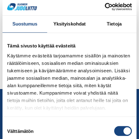
Judoliiton edustusryhmien varustetilauslomake on
auki sunnuntai-iltaan 6.3. saakka. Toimi siis nopeasti ja
tilaa itsellesi laadukkaat asukokonaisuudet, jotka
Suostumus
Yksityiskohdat
Tietoja
kestävät aikaa ja joilla voit edustaa kotimaatasi
kansainvälisissä tapahtumissa. Katso edustusasujen
tuotteet Judoliitto_edustusasut_2022 Edustusasut on
Tämä sivusto käyttää evästeitä
tarkoitettu kaikille urheilijoille, jotka osallistuvat EV-
Käytämme evästeitä tarjoamamme sisällön ja mainosten
leireille. Uusia tilauksia on tarkoitus tehdä vielä
räätälöimiseen, sosiaalisen median ominaisuuksien
muutaman kerran kevään aikana ja varusteita on
tukemiseen ja kävijämäärämme analysoimiseen. Lisäksi
jatkossa mahdollista hankkia kaikille halukkaille.
jaamme sosiaalisen median, mainosalan ja analytiikka-
Minimiasustevaatimus […]
alan kumppaneillemme tietoja siitä, miten käytät
sivustoamme. Kumppanimme voivat yhdistää näitä
Yhteystiedot
tietoja muihin tietoihin, joita olet antanut heille tai joita on
Suomen Judoliitto
kerätty, kun olet käyttänyt heidän palvelujaan.
Olympiastadion
Paavo Nurmen tie 1
Suostumuksen
Välttämätön
valinta
00250 Helsinki