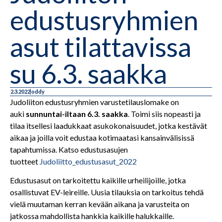
edustusryhmien
asut tilattavissa
su 6.3. saakka
2.3.2022
oddy
Judoliiton edustusryhmien varustetilauslomake on
auki
sunnuntai-iltaan 6.3. saakka
. Toimi siis nopeasti ja
tilaa itsellesi laadukkaat asukokonaisuudet, jotka kestävät
aikaa ja joilla voit edustaa kotimaatasi kansainvälisissä
tapahtumissa. Katso edustusasujen
tuotteet
Judoliitto_edustusasut_2022
Edustusasut on tarkoitettu kaikille urheilijoille, jotka
osallistuvat EV-leireille. Uusia tilauksia on tarkoitus tehdä
vielä muutaman kerran kevään aikana ja varusteita on
jatkossa mahdollista hankkia kaikille halukkaille.