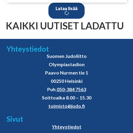
Lataa lisää
KAIKKI UUTISET LADATTU
Yhteystiedot
Suomen Judoliitto
Olympiastadion
Paavo Nurmen tie 1
00250 Helsinki
Puh.
050-384 7563
Soittoaika 8.00 – 15.30
toimisto@judo.fi
Sivut
Yhteystiedot