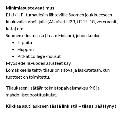
Minimiasustevaatimus
EJU / IJF -turnauksiin lähtevälle Suomen joukkueeseen
kuuluvalle urheilijalle (Aikuiset,U23, U21,U18, veteraanit,
kata) on:
Suomen edustusasu (Team Finland), johon kuuluu:
T-paita
Huppari
Pitkät college -housut
Myös edellisvuoden asusteet käy.
Lomakkeella tehty tilaus on sitova ja laskutetaan, kun
tuotteet on toimitettu.
Tilaukseen lisätään toimistopalvelumaksu 9 € ja
mahdolliset postituskulut.
Klikkaa asutilaukseen
tästä linkistä – tilaus päättynyt