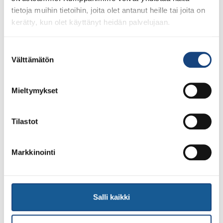
tietoja muihin tietoihin, joita olet antanut heille tai joita on
kerätty, kun olet käyttänyt heidän palvelujaan.
23.7.2026
Suostumuksen
Tuomariraportti Swedish A-Judo/VI
Välttämätön
valinta
Open 2026, 14.-17.5.2026,
Lindesberg, Ruotsi
Mieltymykset
Tilastot
Markkinointi
Salli kaikki