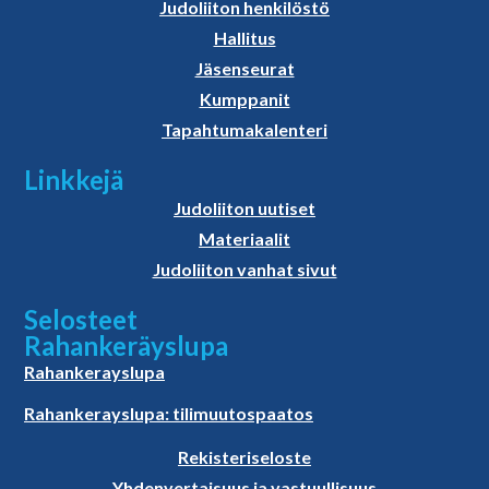
Judoliiton henkilöstö
Hallitus
Jäsenseurat
Kumppanit
Tapahtumakalenteri
Linkkejä
Judoliiton uutiset
Materiaalit
Judoliiton vanhat sivut
Selosteet
Rahankeräyslupa
Rahankerayslupa
Rahankerayslupa: tilimuutospaatos
Rekisteriseloste
Yhdenvertaisuus ja vastuullisuus