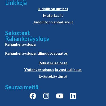
Linkkejä
Judoliiton uutiset
Materiaalit
Judoliiton vanhat sivut
Selosteet
Rahankeräyslupa
Rahankerayslupa
Rahankerayslupa: tilimuutospaatos
Rekisteriseloste
Yhdenvertaisuus ja vastuullisuus
Evästekäytäntö
Seuraa meitä