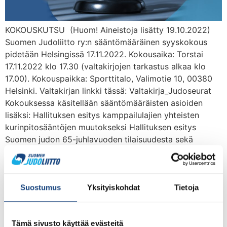
KOKOUSKUTSU (Huom! Aineistoja lisätty 19.10.2022)
Suomen Judoliitto ry:n sääntömääräinen syyskokous
pidetään Helsingissä 17.11.2022. Kokousaika: Torstai
17.11.2022 klo 17.30 (valtakirjojen tarkastus alkaa klo
17.00). Kokouspaikka: Sporttitalo, Valimotie 10, 00380
Helsinki. Valtakirjan linkki tässä: Valtakirja_Judoseurat
Kokouksessa käsitellään sääntömääräisten asioiden
lisäksi: Hallituksen esitys kamppailulajien yhteisten
kurinpitosääntöjen muutokseksi Hallituksen esitys
Suomen judon 65-juhlavuoden tilaisuudesta sekä
juhlavuoden rahaston perustamisesta ja rahaston […]
Puheenjohtajan Joulun ja
Suostumus
Yksityiskohdat
Tietoja
Uuden Vuoden tervehdys
Tämä sivusto käyttää evästeitä