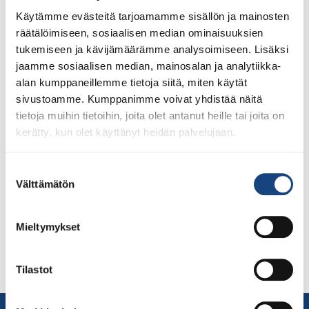
Käytämme evästeitä tarjoamamme sisällön ja mainosten
räätälöimiseen, sosiaalisen median ominaisuuksien
tukemiseen ja kävijämäärämme analysoimiseen. Lisäksi
jaamme sosiaalisen median, mainosalan ja analytiikka-
alan kumppaneillemme tietoja siitä, miten käytät
sivustoamme. Kumppanimme voivat yhdistää näitä
tietoja muihin tietoihin, joita olet antanut heille tai joita on
Kun vuosi alkaa olemaan jo lopuillaan, haluan kiittää ja
kerätty, kun olet käyttänyt heidän palvelujaan.
onnitella judoperhettämme. Vaikka kulunut vuosi on
ollut jälleen vaikea, olemme kuitenkin saaneet
Suostumuksen
järjestettyä erilaista judotoimintaa ympäri Suomen.
Välttämätön
valinta
Kiitos innostamisesta ja omistautumisesta kaikille
seurojen vastuuhenkilöille, harrastajille, urheilijoille,
erilaisten judotapahtumien järjestäjille, komissioiden ja
Mieltymykset
valiokuntien jäsenille, valmentajille, tuomareille sekä
liiton hallitukselle ja työntekijöille. Onnittelut myös
Tilastot
kaikille mitalisteille ja erilaisten […]