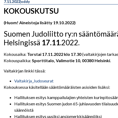
7.11.2022
oddy
KOKOUSKUTSU
(Huom! Aineistoja lisätty 19.10.2022)
Suomen Judoliitto ry:n sääntömäär
Helsingissä
17.11
.2022.
Kokousaika:
Torstai 17.11.2022 klo 17.30
(valtakirjojen tarkas
Kokouspaikka:
Sporttitalo, Valimotie 10, 00380 Helsinki
.
Valtakirjan linkki tässä:
Valtakirja_Judoseurat
Kokouksessa käsitellään sääntömääräisten asioiden lisäksi:
Hallituksen esitys kamppailulajien yhteisten kurinpitosä
Hallituksen esitys Suomen judon 65-juhlavuoden tilaisuud
säännöistä
Hallituksen esitys uusiksi ansiomerkkisäännöiksi