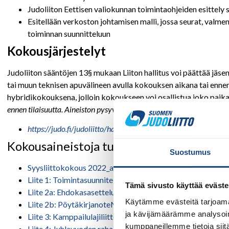
Judoliiton Eettisen valiokunnan toimintaohjeiden esittely s
Esitellään verkoston johtamisen malli, jossa seurat, valm
toiminnan suunnitteluun
Kokousjärjestelyt
Judoliiton sääntöjen 13§ mukaan Liiton hallitus voi päättää jäs
tai muun teknisen apuvälineen avulla kokouksen aikana tai ennen
hybridikokouksena, jolloin kokoukseen voi osallistua joko paikan
ennen tilaisuutta. Aineiston pysyvä linkki löytyy täältä:
https://judo.fi/judoliitto/hallitus/liittokokoukset/
Kokousaineistoja tutustuttavaksi
Suostumus
Syysliittokokous 2022_asialista
Liite 1: Toimintasuunnitelma 2023
Tämä sivusto käyttää eväste
Liite 2a: Ehdokasasettelu Otto Favén
Käytämme evästeitä tarjoama
Liite 2b: PöytäkirjanoteNoju2022
ja kävijämäärämme analysoim
Liite 3: Kamppailulajiliittojen yhteiset kurinpitomääräyk
kumppaneillemme tietoja siitä
Liite 4: Juhlavuoden rahaston perustaminen 17.11.2022