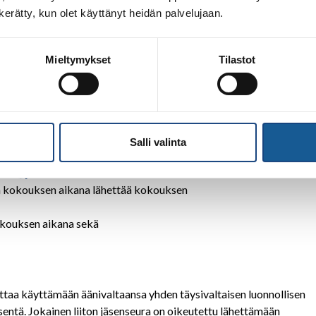
n kerätty, kun olet käyttänyt heidän palvelujaan.
ouksessa
okokous
Mieltymykset
Tilastot
iimeistään torstaina 10.11.2022.
Tämän jälkeen tulleita
doton, jotta järjestäjälle jää aikaa tehdä tarvittavat
iimeistään torstaina
10.11.2022
:
Salli valinta
sto@judo.fi
aan kokouksen aikana lähettää kokouksen
kokouksen aikana sekä
uttaa käyttämään äänivaltaansa yhden täysivaltaisen luonnollisen
äsentä. Jokainen liiton jäsenseura on oikeutettu lähettämään