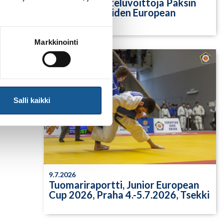
Yksittäisiä otteluvoittoja Paksin
alle 21-vuotiaiden European
Cupista
Markkinointi
Salli kaikki
9.7.2026
Tuomariraportti, Junior European
Cup 2026, Praha 4.-5.7.2026, Tsekki