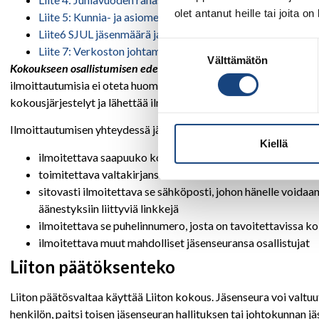
olet antanut heille tai joita o
Liite 5: Kunnia- ja asiomerkki säännöt 2022
Liite6 SJUL jäsenmäärä ja äänimäärät 17.11.2022
syyskok
Suostumuksen
Liite 7: Verkoston johtamisen malli 17.11.2022_Syysliitt
Välttämätön
valinta
Kokoukseen osallistumisen edellytyksenä on ilmoittautuminen v
ilmoittautumisia ei oteta huomioon. Ilmoittautumisvaatimus on eh
kokousjärjestelyt ja lähettää ilmoittautuneille tarvittavat linkit.
Ilmoittautumisen yhteydessä jäsenen tai hänen edustajansa on v
Kiellä
ilmoitettava saapuuko kokouspaikalle vai etänä
toimitettava valtakirjansa skannattuna osoitteeseen
toimi
sitovasti ilmoitettava se sähköposti, johon hänelle void
äänestyksiin liittyviä linkkejä
ilmoitettava se puhelinnumero, josta on tavoitettavissa 
ilmoitettava muut mahdolliset jäsenseuransa osallistujat
Liiton päätöksenteko
Liiton päätösvaltaa käyttää Liiton kokous. Jäsenseura voi valtu
henkilön, paitsi toisen jäsenseuran hallituksen tai johtokunnan j