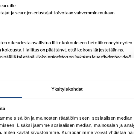
euroille
entajat ja seurojen edustajat toivotaan vahvemmin mukaan
enten oikeudesta osallistua liittokokoukseen tietoliikenneyhteyden
 kokousta. Hallitus on päättänyt, että kokous järjestetään ns.
 päällä tai etänä.
Kokousaineistoa on julkaistu ja se täydentyy vielä
Yksityiskohdat
itä
mme sisällön ja mainosten räätälöimiseen, sosiaalisen median
iseen. Lisäksi jaamme sosiaalisen median, mainosalan ja analy
set 1.1.2023 EHD5
, miten käytät sivustoamme. Kumppanimme voivat yhdistää näitä t