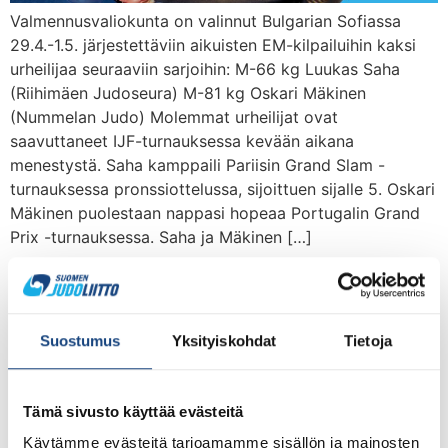
Valmennusvaliokunta on valinnut Bulgarian Sofiassa
29.4.-1.5. järjestettäviin aikuisten EM-kilpailuihin kaksi
urheilijaa seuraaviin sarjoihin: M-66 kg Luukas Saha
(Riihimäen Judoseura) M-81 kg Oskari Mäkinen
(Nummelan Judo) Molemmat urheilijat ovat
saavuttaneet IJF-turnauksessa kevään aikana
menestystä. Saha kamppaili Pariisin Grand Slam -
turnauksessa pronssiottelussa, sijoittuen sijalle 5. Oskari
Mäkinen puolestaan nappasi hopeaa Portugalin Grand
Prix -turnauksessa. Saha ja Mäkinen […]
Zagrebin Grand Prix
viikonloppuna – lauantain
Suostumus
Yksityiskohdat
Tietoja
osalta päivitetty
Tämä sivusto käyttää evästeitä
Käytämme evästeitä tarjoamamme sisällön ja mainosten