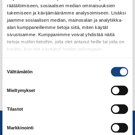
räätälöimiseen, sosiaalisen median ominaisuuksien
tukemiseen ja kävijämäärämme analysoimiseen. Lisäksi
jaamme sosiaalisen median, mainosalan ja analytiikka-
alan kumppaneillemme tietoja siitä, miten käytät
sivustoamme. Kumppanimme voivat yhdistää näitä
tietoja muihin tietoihin, joita olet antanut heille tai joita on
Zagrebin Grand Prix Kroatiassa otellaan neljän judokan
kerätty, kun olet käyttänyt heidän palvelujaan.
voimin Osa suomalaisista Top Team -urheilijoista
osallistuu Kroatiassa järjestettäviin Grand Prix-
Suostumuksen
kilpailuihin, joka on IJF:n ylemmän tason kilpailu.
Välttämätön
valinta
Mukana on neljä urheilijaa, jotka ottelevat kolmena eri
päivänä (pe-su). Tästä syystä joukkue on saapunut eri
aikaan kilpailuhotelliin. Tiukat koronarajoitukset jatkuvat
Mieltymykset
ja kilpailijoiden on pysyttävä edelleen omassa
hotellihuoneessaan, kunnes ovat saaneet […]
Tilastot
Yhteystiedot
Suomen Judoliitto
Markkinointi