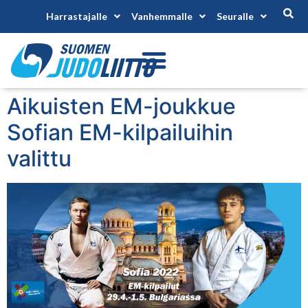
Harrastajalle
Vanhemmalle
Seuralle
Aikuisten EM-joukkue
Sofian EM-kilpailuihin
valittu