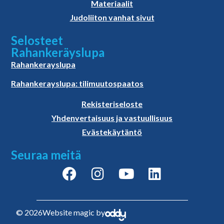
Materiaalit
Judoliiton vanhat sivut
Selosteet
Rahankeräyslupa
Rahankerayslupa
Rahankerayslupa: tilimuutospaatos
Rekisteriseloste
Yhdenvertaisuus ja vastuullisuus
Evästekäytäntö
Seuraa meitä
© 2026
Website magic by