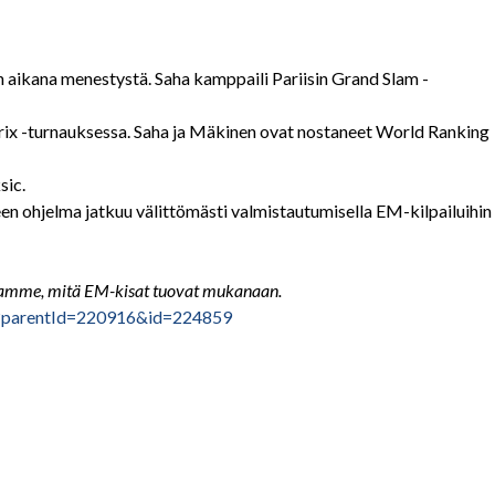
 aikana menestystä. Saha kamppaili Pariisin Grand Slam -
ix -turnauksessa. Saha ja Mäkinen ovat nostaneet World Ranking
sic.
lkeen ohjelma jatkuu välittömästi valmistautumisella EM-kilpailuihin
dotamme, mitä EM-kisat tuovat mukanaan.
e/?parentId=220916&id=224859