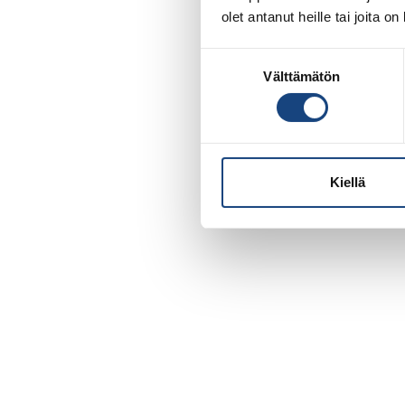
olet antanut heille tai joita o
Suostumuksen
Välttämätön
valinta
Kiellä