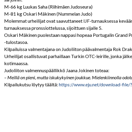
M-66 kg Luukas Saha (Riihimäen Judoseura)
M-81 kg Oskari Mäkinen (Nummelan Judo)
Molemmat urheilijat ovat saavuttaneet IJF-turnauksessa kevään
turnauksessa pronssiottelussa, sijoittuen sijalle 5.
Oskari Mäkinen puolestaan nappasi hopeaa Portugalin Grand Pr
-tulostasoa.
Kilpailuissa valmentajana on Judoliiton päävalmentaja Rok Drak
Urheilijat osallistuvat parhaillaan Turkin OTC-leirille, jonka jä
kotimaassa.
Judoliiton valmennuspäällikkö Jaana Jokinen toteaa:
– Meillä on pieni, mutta iskukykyinen joukkue. Mielenkiinnolla o
Kilpailukutsu löytyy täältä:
https://www.eju.net/download-fil