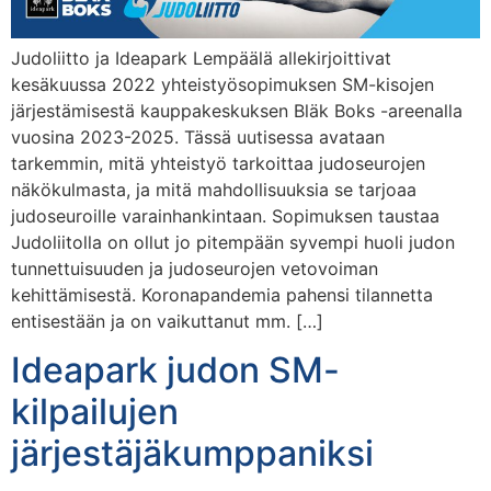
Judoliitto ja Ideapark Lempäälä allekirjoittivat
kesäkuussa 2022 yhteistyösopimuksen SM-kisojen
järjestämisestä kauppakeskuksen Bläk Boks -areenalla
vuosina 2023-2025. Tässä uutisessa avataan
tarkemmin, mitä yhteistyö tarkoittaa judoseurojen
näkökulmasta, ja mitä mahdollisuuksia se tarjoaa
judoseuroille varainhankintaan. Sopimuksen taustaa
Judoliitolla on ollut jo pitempään syvempi huoli judon
tunnettuisuuden ja judoseurojen vetovoiman
kehittämisestä. Koronapandemia pahensi tilannetta
entisestään ja on vaikuttanut mm. […]
Ideapark judon SM-
kilpailujen
järjestäjäkumppaniksi