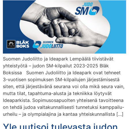
Suomen Judoliitto ja Ideapark Lempäälä tiivistävät
yhteistyötä – judon SM-kilpailut 2023-2025 Bläk
Boksissa Suomen Judoliitto ja Ideapark ovat tehneet
3-vuotisen sopimuksen SM-kilpailujen järjestämisestä
siten, että järjestävänä seurana voi olla mikä seura vain,
mutta tilat, tapahtuma-alusta ja tekniikka löytyvät
Ideaparkista. Sopimusosapuolten yhteisenä tavoitteena
on tehdä judoa valtakunnallisesti tunnetuksi kamppailu-
urheilu – ja olympialajina ja kantaa yhteiskunnallista […]
Yle uutisoi tulevasta judon