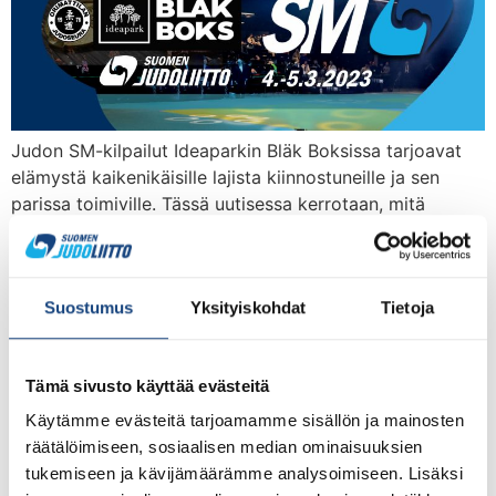
Judon SM-kilpailut Ideaparkin Bläk Boksissa tarjoavat
elämystä kaikenikäisille lajista kiinnostuneille ja sen
parissa toimiville. Tässä uutisessa kerrotaan, mitä
kaikkea ohjelmaa on tarjolla talvisessa
kauppakeskuksessa ja millaisia etuja myös tarjolla judon
SM-vieraille. Katso Ideaparkin mainosvideo SM-
Suostumus
Yksityiskohdat
Tietoja
tapahtumasta täältä: https://fb.watch/iCRfcwPucx/
Judon SM-kilpailujen aikataulut ja ilmoittautumiset
Urheilijoita pyydetään ilmoittautumaan mahdollisimman
Tämä sivusto käyttää evästeitä
pian, jotta tapahtumasta voidaan jakaa ennakkotietoa
medialle ja sopia […]
Käytämme evästeitä tarjoamamme sisällön ja mainosten
räätälöimiseen, sosiaalisen median ominaisuuksien
Judon kevään SM-kilpailut
tukemiseen ja kävijämäärämme analysoimiseen. Lisäksi