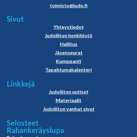
toimisto@judo.fi
Sivut
Yhteystiedot
Judoliiton henkilöstö
Hallitus
Jäsenseurat
Kumppanit
Tapahtumakalenteri
Linkkejä
Judoliiton uutiset
Materiaalit
Judoliiton vanhat sivut
Selosteet
Rahankeräyslupa