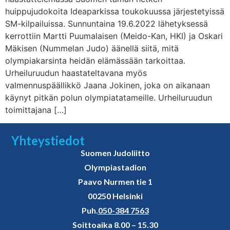
huippujudokoita Ideaparkissa toukokuussa järjestetyissä
SM-kilpailuissa. Sunnuntaina 19.6.2022 lähetyksessä
kerrottiin Martti Puumalaisen (Meido-Kan, HKI) ja Oskari
Mäkisen (Nummelan Judo) äänellä siitä, mitä
olympiakarsinta heidän elämässään tarkoittaa.
Urheiluruudun haastateltavana myös
valmennuspäällikkö Jaana Jokinen, joka on aikanaan
käynyt pitkän polun olympiatatameille. Urheiluruudun
toimittajana […]
Yhteystiedot
Suomen Judoliitto
Olympiastadion
Paavo Nurmen tie 1
00250 Helsinki
Puh.
050-384 7563
Soittoaika 8.00 – 15.30