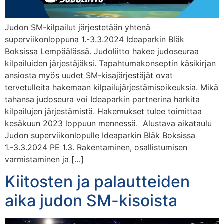
Judon SM-kilpailut järjestetään yhtenä
superviikonloppuna 1.-3.3.2024 Ideaparkin Bläk
Boksissa Lempäälässä. Judoliitto hakee judoseuraa
kilpailuiden järjestäjäksi. Tapahtumakonseptin käsikirjan
ansiosta myös uudet SM-kisajärjestäjät ovat
tervetulleita hakemaan kilpailujärjestämisoikeuksia. Mikä
tahansa judoseura voi Ideaparkin partnerina harkita
kilpailujen järjestämistä. Hakemukset tulee toimittaa
kesäkuun 2023 loppuun mennessä. Alustava aikataulu
Judon superviikonlopulle Ideaparkin Bläk Boksissa
1.-3.3.2024 PE 1.3. Rakentaminen, osallistumisen
varmistaminen ja […]
Kiitosten ja palautteiden
aika judon SM-kisoista