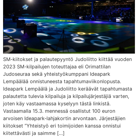
SM-kiitokset ja palautepyyntö Judoliitto kiittää vuoden
2023 SM-kilpailujen toteuttajaa eli Orimattilan
Judoseuraa sekä yhteistyökumppani Ideapark
Lempäälää onnistuneesta tapahtumaviikonlopusta.
Ideapark Lempäälä ja Judoliitto keräävät tapahtumasta
palautetta tulevia kilpailuja ja kilpailujärjestäjiä varten,
joten käy vastaamassa kyselyyn tästä linkistä.
Vastaamalla 15.3. mennessä osallistut 100 euron
arvoisen Ideapark-lahjakortin arvontaan. Järjestäjien
kiitokset ”Yhteistyö eri toimijoiden kanssa onnistui
kiitettävästi ja saimme […]