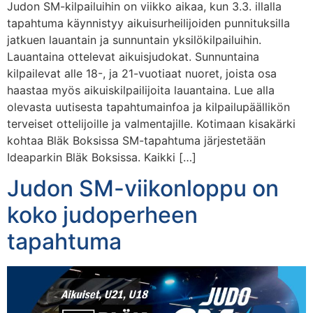
Judon SM-kilpailuihin on viikko aikaa, kun 3.3. illalla
tapahtuma käynnistyy aikuisurheilijoiden punnituksilla
jatkuen lauantain ja sunnuntain yksilökilpailuihin.
Lauantaina ottelevat aikuisjudokat. Sunnuntaina
kilpailevat alle 18-, ja 21-vuotiaat nuoret, joista osa
haastaa myös aikuiskilpailijoita lauantaina. Lue alla
olevasta uutisesta tapahtumainfoa ja kilpailupäällikön
terveiset ottelijoille ja valmentajille. Kotimaan kisakärki
kohtaa Bläk Boksissa SM-tapahtuma järjestetään
Ideaparkin Bläk Boksissa. Kaikki […]
Judon SM-viikonloppu on
koko judoperheen
tapahtuma