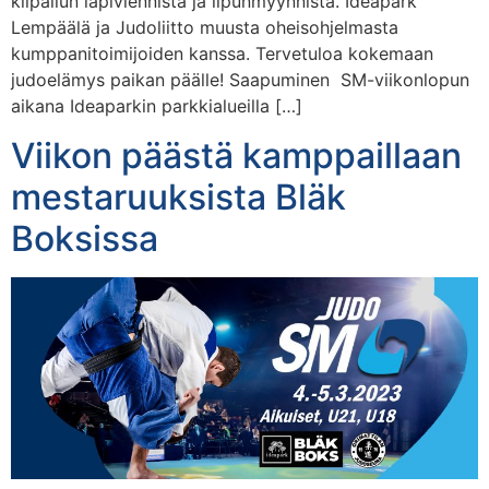
kilpailun läpiviennistä ja lipunmyynnistä. Ideapark
Lempäälä ja Judoliitto muusta oheisohjelmasta
kumppanitoimijoiden kanssa. Tervetuloa kokemaan
judoelämys paikan päälle! Saapuminen SM-viikonlopun
aikana Ideaparkin parkkialueilla […]
Viikon päästä kamppaillaan
mestaruuksista Bläk
Boksissa