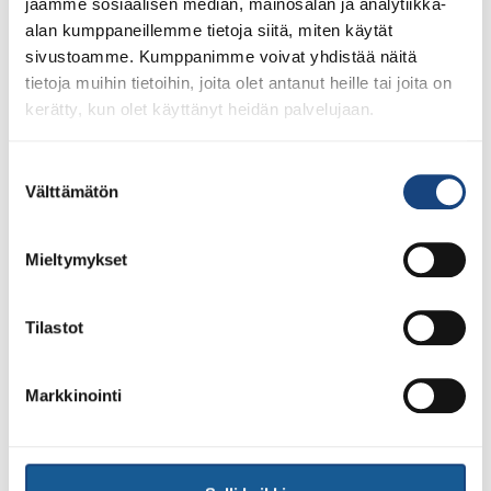
lähestyvät –
jaamme sosiaalisen median, mainosalan ja analytiikka-
alan kumppaneillemme tietoja siitä, miten käytät
ilmoittautuminen avattu
sivustoamme. Kumppanimme voivat yhdistää näitä
tietoja muihin tietoihin, joita olet antanut heille tai joita on
kerätty, kun olet käyttänyt heidän palvelujaan.
Suostumuksen
Välttämätön
valinta
Mieltymykset
Vuoden 2023 judon SM-kilpailut järjestetään
Tilastot
BläkBoksissa Ideaparkissa 4.-5.3.2023. Kevään SM-
kamppailuissa kohtaavat aikuiset ja alle 18- ja 21-
vuotiaat nuoret. Tervetuloa nauttimaan kaksipäiväisestä
Markkinointi
tapahtumassa elämyksellisissä puitteissa keskellä
Suomen suurimman kauppakeskuksen sykettä.
Olympiaurheilua ja tulevaisuuden toivoja Tapahtumassa