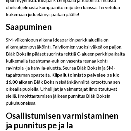
lipunmyynnistä. Ideapark Lempäälä ja Judoliitto muusta
oheisohjelmasta kumppanitoimijoiden kanssa. Tervetuloa
kokemaan judoelämys paikan päälle!
Saapuminen
SM-viikonlopun aikana Ideaparkin parkkialueilla on
aikarajaton pysäköinti. Talvilomien vuoksi väkeä on paljon.
Bläk Boksiin pääset suorinta reittiä C-alueen parkkipaikalta
kulkemalla tapahtuma-aukion vasenta reunaa kohti
ravintola -ja kahvila-aluetta. Seuraa Bläk Boksin ja SM-
tapahtuman opasteita.
Kilpailutoimisto palvelee pe klo
16.00 alkaen
Bläk Boksin sisäänkäynniltä katsottuna sen
oikealla puolella. Urheilijat ja valmentajat ilmoittautuvat
siellä. Ilmoittautumisen jälkeen punnitus Bläk Boksin
pukuhuoneissa.
Osallistumisen varmistaminen
ja punnitus pe ja la