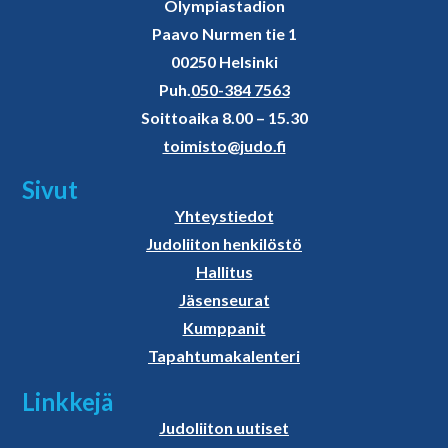
Olympiastadion
Paavo Nurmen tie 1
00250 Helsinki
Puh.
050-384 7563
Soittoaika 8.00 – 15.30
toimisto@judo.fi
Sivut
Yhteystiedot
Judoliiton henkilöstö
Hallitus
Jäsenseurat
Kumppanit
Tapahtumakalenteri
Linkkejä
Judoliiton uutiset