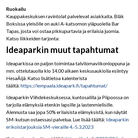
Ruokailu
Kauppakeskuksen ravintolat palvelevat asiakkaita. Bläk
Boksissa yleisölle on auki A-katsomon yläpuolella Bar
Tapas, josta voi ostaa pikkupurtavia ja erilaisia juomia.
Katso liikkeiden tarjonta:
Ideaparkin muut tapahtumat
Ideaparkissa on paljon toimintaa talvilomaviikonloppuna ja
mm. ottelutauolla klo 14.00 alkaen keskusaukiolla esiintyy
HesaÄijä. Katso lisätietoa kalenterista
täältä:
https://lempaala.ideapark.fi/tapahtumat/
Ideaparkin Viihdekeskuksessa, kuntosalilla ja Piipoossa on
tarjolla elämyksiä etenkin lapsille ja lastenmielisille.
Alennusta saa jopa 50% erilaisista elämyksistä, kun näytät
SM-kutsun ostaessasi palvelua. Lue lisää täältä:
Ideaparkin
erikoistarjouksia SM-vieraille 4.-5.3.2023