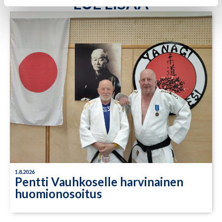
LUE LISÄÄ
1.8.2026
Pentti Vauhkoselle harvinainen
huomionosoitus