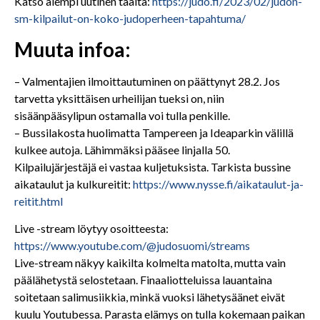
Katso aiempi uutinen täältä:
https://judo.fi/2023/02/judon-
sm-kilpailut-on-koko-judoperheen-tapahtuma/
Muuta infoa:
– Valmentajien ilmoittautuminen on päättynyt 28.2. Jos
tarvetta yksittäisen urheilijan tueksi on, niin
sisäänpääsylipun ostamalla voi tulla penkille.
– Bussilakosta huolimatta Tampereen ja Ideaparkin välillä
kulkee autoja. Lähimmäksi pääsee linjalla 50.
Kilpailujärjestäjä ei vastaa kuljetuksista. Tarkista bussine
aikataulut ja kulkureitit:
https://www.nysse.fi/aikataulut-ja-
reitit.html
Live -stream löytyy osoitteesta:
https://www.youtube.com/@judosuomi/streams
Live-stream näkyy kaikilta kolmelta matolta, mutta vain
päälähetystä selostetaan. Finaaliotteluissa lauantaina
soitetaan salimusiikkia, minkä vuoksi lähetysäänet eivät
kuulu Youtubessa. Parasta elämys on tulla kokemaan paikan