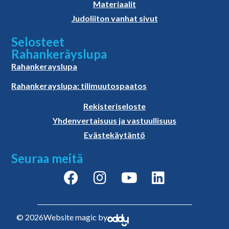
Materiaalit
Judoliiton vanhat sivut
Selosteet
Rahankeräyslupa
Rahankerayslupa
Rahankerayslupa: tilimuutospaatos
Rekisteriseloste
Yhdenvertaisuus ja vastuullisuus
Evästekäytäntö
Seuraa meitä
© 2026
Website magic by