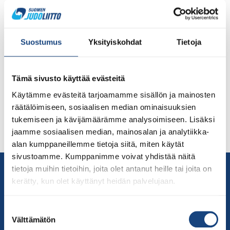
tämän vuoden alussa Judoliiton nykyisen hallituksen
toiveesta. Aluetoiminta valiokuntaan valittiin alun perin
jäseniksi Petri Hakkarainen, Mikko Välimäki, Tuomas
Narva, Tuomas Rantanen, Jari Kuokka ja Tommi
Suostumus
Yksityiskohdat
Tietoja
Harsunen sekä Ansku Paavilainen. Aluevaliokunnan
puheenjohtajaksi valittiin pitkän linjan judoka ja
judogikauppias Pentti Vauhkonen. Sittemmin
Tämä sivusto käyttää evästeitä
henkilömuutoksia on tullut ja hieman
Käytämme evästeitä tarjoamamme sisällön ja mainosten
tehtävämuutoksiakin. Markku Ilvonen tuli Tommi
räätälöimiseen, sosiaalisen median ominaisuuksien
Harsusen tilalle ja uudeksi valiokunnan jäseneksi
tukemiseen ja kävijämäärämme analysoimiseen. Lisäksi
valittiin Tero Haukkala. Mikko Välimäki työstää
jaamme sosiaalisen median, mainosalan ja analytiikka-
koulujudo-projektia ja Petri […]
alan kumppaneillemme tietoja siitä, miten käytät
sivustoamme. Kumppanimme voivat yhdistää näitä
Yhteystiedot
tietoja muihin tietoihin, joita olet antanut heille tai joita on
kerätty, kun olet käyttänyt heidän palvelujaan.
Suomen Judoliitto
Olympiastadion
Suostumuksen
Paavo Nurmen tie 1
Välttämätön
valinta
00250 Helsinki