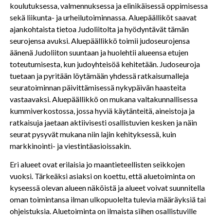
koulutuksessa, valmennuksessa ja elinikäisessä oppimisessa
sekä liikunta- ja urheilutoiminnassa. Aluepäälliköt saavat
ajankohtaista tietoa Judoliitolta ja hyödyntävät tämän
seurojensa avuksi. Aluepäällikkö toimii judoseurojensa
äänenä Judoliiton suuntaan ja huolehtii alueensa etujen
toteutumisesta, kun judoyhteisöä kehitetään. Judoseuroja
tuetaan ja pyritään löytämään yhdessä ratkaisumalleja
seuratoiminnan päivittämisessä nykypäivän haasteita
vastaavaksi. Aluepäällikkö on mukana valtakunnallisessa
kummiverkostossa, jossa hyviä käytänteitä, aineistoja ja
ratkaisuja jaetaan aktiivisesti osallistuvien kesken ja näin
seurat pysyvät mukana niin lajin kehityksessä, kuin
markkinointi- ja viestintäasioissakin.
Eri alueet ovat erilaisia jo maantieteellisten seikkojen
vuoksi. Tärkeäksi asiaksi on koettu, että aluetoiminta on
kyseessä olevan alueen näköistä ja alueet voivat suunnitella
oman toimintansa ilman ulkopuolelta tulevia määräyksiä tai
ohjeistuksia. Aluetoiminta on ilmaista siihen osallistuville