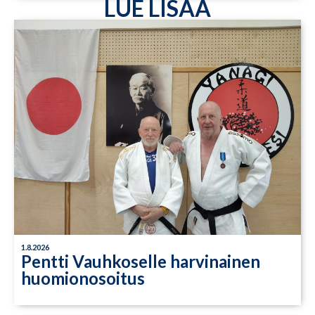
LUE LISÄÄ
1.8.2026
Pentti Vauhkoselle harvinainen
huomionosoitus