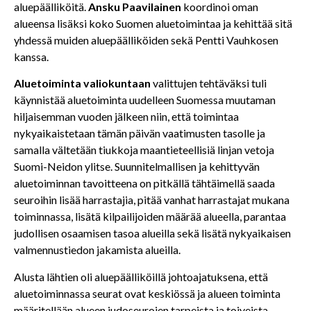
aluepäälliköitä.
Ansku Paavilainen
koordinoi oman
alueensa lisäksi koko Suomen aluetoimintaa ja kehittää sitä
yhdessä muiden aluepäälliköiden sekä Pentti Vauhkosen
kanssa.
Aluetoiminta valiokuntaan
valittujen tehtäväksi tuli
käynnistää aluetoiminta uudelleen Suomessa muutaman
hiljaisemman vuoden jälkeen niin, että toimintaa
nykyaikaistetaan tämän päivän vaatimusten tasolle ja
samalla vältetään tiukkoja maantieteellisiä linjan vetoja
Suomi-Neidon ylitse. Suunnitelmallisen ja kehittyvän
aluetoiminnan tavoitteena on pitkällä tähtäimellä saada
seuroihin lisää harrastajia, pitää vanhat harrastajat mukana
toiminnassa, lisätä kilpailijoiden määrää alueella, parantaa
judollisen osaamisen tasoa alueilla sekä lisätä nykyaikaisen
valmennustiedon jakamista alueilla.
Alusta lähtien oli aluepäälliköillä johtoajatuksena, että
aluetoiminnassa seurat ovat keskiössä ja alueen toiminta
määritellään alueen judoseurojen tarpeista ja toiveista.