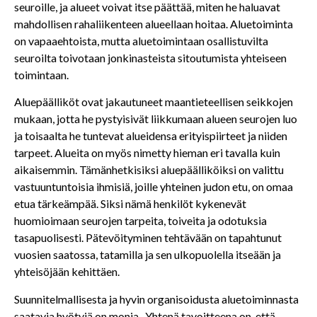
seuroille, ja alueet voivat itse päättää, miten he haluavat
mahdollisen rahaliikenteen alueellaan hoitaa. Aluetoiminta
on vapaaehtoista, mutta aluetoimintaan osallistuvilta
seuroilta toivotaan jonkinasteista sitoutumista yhteiseen
toimintaan.
Aluepäälliköt ovat jakautuneet maantieteellisen seikkojen
mukaan, jotta he pystyisivät liikkumaan alueen seurojen luo
ja toisaalta he tuntevat alueidensa erityispiirteet ja niiden
tarpeet. Alueita on myös nimetty hieman eri tavalla kuin
aikaisemmin. Tämänhetkisiksi aluepäälliköiksi on valittu
vastuuntuntoisia ihmisiä, joille yhteinen judon etu, on omaa
etua tärkeämpää. Siksi nämä henkilöt kykenevät
huomioimaan seurojen tarpeita, toiveita ja odotuksia
tasapuolisesti. Pätevöityminen tehtävään on tapahtunut
vuosien saatossa, tatamilla ja sen ulkopuolella itseään ja
yhteisöjään kehittäen.
Suunnitelmallisesta ja hyvin organisoidusta aluetoiminnasta
saatavia hyötyjä on monia. Yhtenä tavoitteena on, että