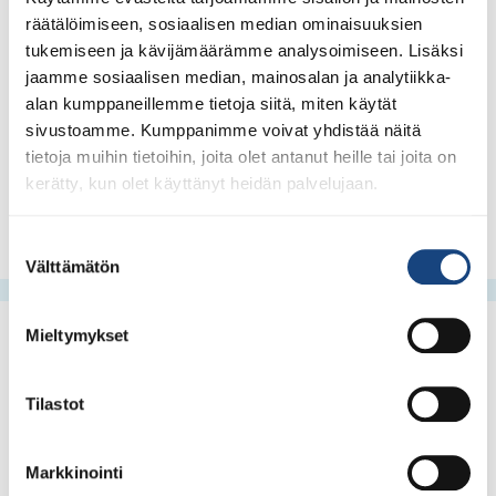
räätälöimiseen, sosiaalisen median ominaisuuksien
Kaakkois-Suomi:
Tuomas
tukemiseen ja kävijämäärämme analysoimiseen. Lisäksi
Rantanen
rantanen1988@gmail.com
jaamme sosiaalisen median, mainosalan ja analytiikka-
alan kumppaneillemme tietoja siitä, miten käytät
Etelä-Suomi eli Etelä-Suomen Judo Ry:
Markku
sivustoamme. Kumppanimme voivat yhdistää näitä
Ilvonen
markku.judo@gmail.com
tietoja muihin tietoihin, joita olet antanut heille tai joita on
Tampereen seudun/ Hämeen alueen
aluepäällikkö on
kerätty, kun olet käyttänyt heidän palvelujaan.
tarkentumassa ja siitä ilmoitetaan myöhemmin.
Suostumuksen
Välttämätön
valinta
Mieltymykset
Tilastot
Markkinointi