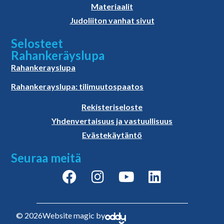
Materiaalit
Judoliiton vanhat sivut
Selosteet
Rahankeräyslupa
Rahankerayslupa
Rahankerayslupa: tilimuutospaatos
Rekisteriseloste
Yhdenvertaisuus ja vastuullisuus
Evästekäytäntö
Seuraa meitä
© 2026
Website magic by