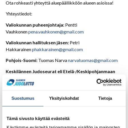
Ota rohkeasti yhteyttä aluepäällikköön alueen asioissa!
Yhteystiedot:
Valiokunnan puheenjohtaja:
Pentti
Vauhkonen
pena.vauhkonen@gmail.com
Valiokunnan hallituksen jäsen:
Petri
Hakkarainen
phakkarainen@gmail.com
Pohjois-Suomi:
Tuomas Narva
narvatuomas@gmail.com
Keskilännen Judoseurat eli Etelä-/Keskipohjanmaan
sekä osa Keski-Suomen seuroista:
Tero
Haukkala
tero.haukkala@netikka.fi
Lounais-Suomi eli Kasitien Judo sekä koko Suomen
Suostumus
Yksityiskohdat
Tietoja
aluetoiminnan koordinointi:
Ansku
Paavilainen
paavilainen.ansku@gmail.com
Tämä sivusto käyttää evästeitä
Itä-Suomi eli Itä-Judo:
Jari
Kuokka
jari.kuokka@oracle.com
Käytämme evästeitä tarjoamamme sisällön ja mainosten