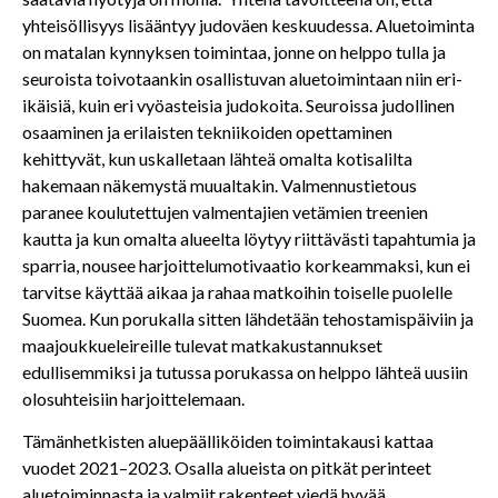
yhteisöllisyys lisääntyy judoväen keskuudessa. Aluetoiminta
on matalan kynnyksen toimintaa, jonne on helppo tulla ja
seuroista toivotaankin osallistuvan aluetoimintaan niin eri-
ikäisiä, kuin eri vyöasteisia judokoita. Seuroissa judollinen
osaaminen ja erilaisten tekniikoiden opettaminen
kehittyvät, kun uskalletaan lähteä omalta kotisalilta
hakemaan näkemystä muualtakin. Valmennustietous
paranee koulutettujen valmentajien vetämien treenien
kautta ja kun omalta alueelta löytyy riittävästi tapahtumia ja
sparria, nousee harjoittelumotivaatio korkeammaksi, kun ei
tarvitse käyttää aikaa ja rahaa matkoihin toiselle puolelle
Suomea. Kun porukalla sitten lähdetään tehostamispäiviin ja
maajoukkueleireille tulevat matkakustannukset
edullisemmiksi ja tutussa porukassa on helppo lähteä uusiin
olosuhteisiin harjoittelemaan.
Tämänhetkisten aluepäälliköiden toimintakausi kattaa
vuodet 2021–2023. Osalla alueista on pitkät perinteet
aluetoiminnasta ja valmiit rakenteet viedä hyvää