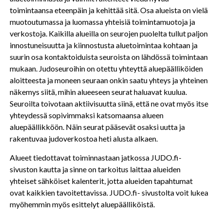
toimintaansa eteenpäin ja kehittää sitä. Osa alueista on vielä
muotoutumassa ja luomassa yhteisiä toimintamuotoja ja
verkostoja. Kaikilla alueilla on seurojen puolelta tullut paljon
innostuneisuutta ja kiinnostusta aluetoimintaa kohtaan ja
suurin osa kontaktoiduista seuroista on lähdössä toimintaan
mukaan. Judoseuroihin on otettu yhteyttä aluepäälliköiden
aloitteesta ja moneen seuraan onkin saatu yhteys ja yhteinen
näkemys siitä, mihin alueeseen seurat haluavat kuulua.
Seuroilta toivotaan aktiivisuutta siinä, että ne ovat myös itse
yhteydessä sopivimmaksi katsomaansa alueen
aluepäällikköön. Näin seurat pääsevät osaksi uutta ja
rakentuvaa judoverkostoa heti alusta alkaen.
Alueet tiedottavat toiminnastaan jatkossa JUDO.fi-
sivuston kautta ja sinne on tarkoitus laittaa alueiden
yhteiset sähköiset kalenterit, jotta alueiden tapahtumat
ovat kaikkien tavoitettavissa. JUDO.fi- sivustolta voit lukea
myöhemmin myös esittelyt aluepäälliköistä.