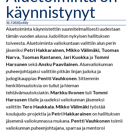
käynnistynyt
31.7.2021
oddy
Aluetoiminta käynnistettiin suunnitelmallisesti uudestaan
tämän vuoden alussa Judoliiton nykyisen hallituksen
toiveesta. Aluetoiminta valiokuntaan valittiin alun perin
jäseniksi
Petri Hakkarainen, Mikko Välimäki, Tuomas
Narva, Tuomas Rantanen, Jari Kuokka
ja
Tommi
Harsunen
sekä
Ansku Paavilainen
. Aluevaliokunnan
puheenjohtajaksi valittiin pitkän linjan judoka ja
judogikauppias
Pentti Vauhkonen
. Sittemmin
henkilömuutoksia on tullut ja hieman
tehtävämuutoksiakin.
Markku Ilvonen
tuli
Tommi
Harsusen
tilalle ja uudeksi valiokunnan jäseneksi
valittiin
Tero Haukkala
.
Mikko Välimäki
työstää
koulujudo-projektia ja
Petri Hakkarainen
on hallituksen
jäsenenä valiokunnassa mukana.
Pentti Vauhkonen
toimii
valiokunnan puheenjohtajana, sparraa ja mentoroi