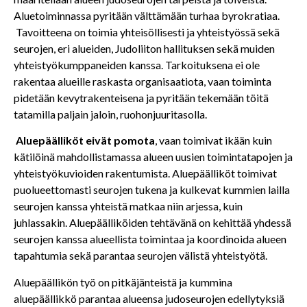
Aluetoiminnassa pyritään välttämään turhaa byrokratiaa.
Tavoitteena on toimia yhteisöllisesti ja yhteistyössä sekä
seurojen, eri alueiden, Judoliiton hallituksen sekä muiden
yhteistyökumppaneiden kanssa. Tarkoituksena ei ole
rakentaa alueille raskasta organisaatiota, vaan toiminta
pidetään kevytrakenteisena ja pyritään tekemään töitä
tatamilla paljain jaloin, ruohonjuuritasolla.
Aluepäälliköt eivät pomota
, vaan toimivat ikään kuin
kätilöinä mahdollistamassa alueen uusien toimintatapojen ja
yhteistyökuvioiden rakentumista. Aluepäälliköt toimivat
puolueettomasti seurojen tukena ja kulkevat kummien lailla
seurojen kanssa yhteistä matkaa niin arjessa, kuin
juhlassakin. Aluepäälliköiden tehtävänä on kehittää yhdessä
seurojen kanssa alueellista toimintaa ja koordinoida alueen
tapahtumia sekä parantaa seurojen välistä yhteistyötä.
Aluepäällikön työ on pitkäjänteistä ja kummina
aluepäällikkö parantaa alueensa judoseurojen edellytyksiä