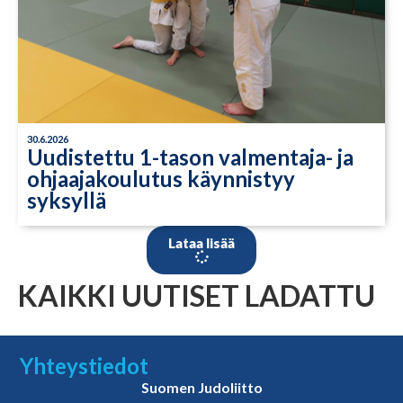
30.6.2026
Uudistettu 1-tason valmentaja- ja
ohjaajakoulutus käynnistyy
syksyllä
Lataa lisää
KAIKKI UUTISET LADATTU
Yhteystiedot
Suomen Judoliitto