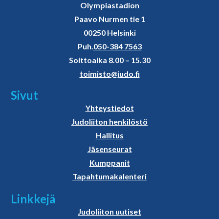
Olympiastadion
Paavo Nurmen tie 1
00250 Helsinki
Puh.
050-384 7563
Soittoaika 8.00 – 15.30
toimisto@judo.fi
Sivut
Yhteystiedot
Judoliiton henkilöstö
Hallitus
Jäsenseurat
Kumppanit
Tapahtumakalenteri
Linkkejä
Judoliiton uutiset